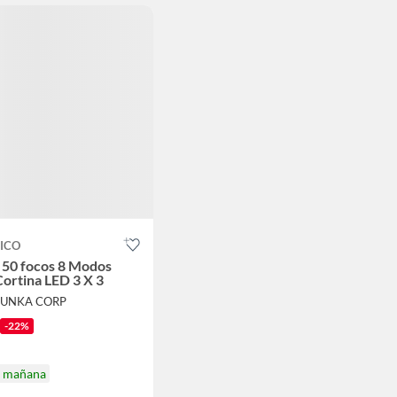
ICO
 50 focos 8 Modos
Cortina LED 3 X 3
HUNKA CORP
-22%
a mañana