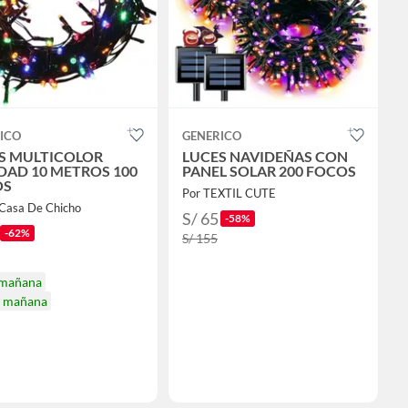
ICO
GENERICO
S MULTICOLOR
LUCES NAVIDEÑAS CON
DAD 10 METROS 100
PANEL SOLAR 200 FOCOS
OS
Por TEXTIL CUTE
 Casa De Chicho
S/ 65
-58%
-62%
S/ 155
 mañana
a mañana