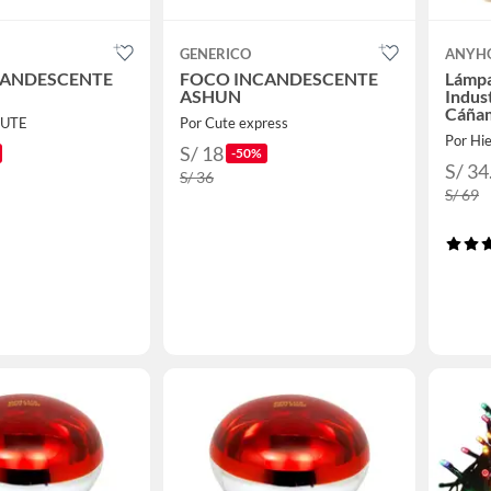
GENERICO
ANYH
CANDESCENTE
FOCO INCANDESCENTE
Lámpa
ASHUN
Indus
Cáña
CUTE
Por Cute express
Por Hi
S/ 18
-50%
S/ 34
S/ 36
S/ 69