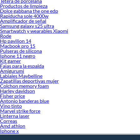
Tetera de porcelana
Productos de limpieza
Dolce gabbana the one edp
Rapiducha sole 4000w
Amplificador de señal
Samsung galaxy s25 ultra
Smartwatch y wearables Xiaomi
Rode
Hp pavilion 14
Macbook pro 15
Pulseras de silicona
Iphone 11 negro
Kit gamer
Fajas para la espalda
Amigurumi
Labiales Maybelline
Zapatillas deportivas mujer
Colchon memory foam
Harley davidson
Fisher price
Antonio banderas blue
Vino tinto
Marvel strike force
Linterna laser
Correas
Amd athlon
Iphone x