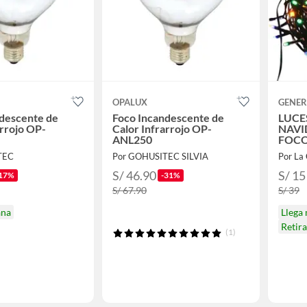
OPALUX
GENER
descente de
Foco Incandescente de
LUCE
arrojo OP-
Calor Infrarrojo OP-
NAVI
ANL250
FOC
TEC
Por GOHUSITEC SILVIA
Por La
S/ 46.90
S/ 15
17%
-31%
S/ 67.90
S/ 39
ana
Llega
Retir
(1)