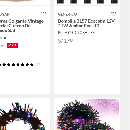
OGAR
GENERICO
ras Colgante Vintage
Bombilla 3157 Ecocstm 12V
trial Cuerda De
21W Ambar Pack10
mo6608
Por VYSE GLOBAL PE
edra
S/ 179
.90
-49%
(2)