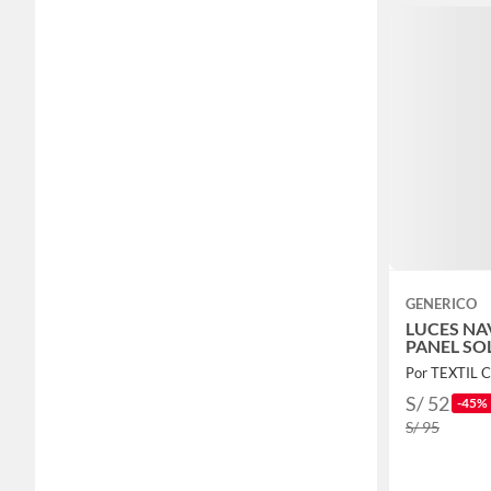
GENERICO
LUCES NA
PANEL SO
Por TEXTIL 
S/ 52
-45%
S/ 95