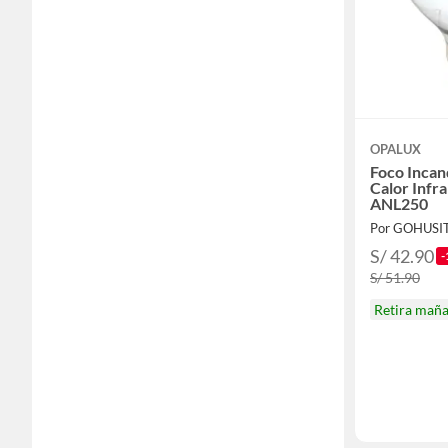
OPALUX
Foco Incan
Calor Infr
ANL250
Por GOHUSI
S/ 42.90
-
S/ 51.90
Retira mañ