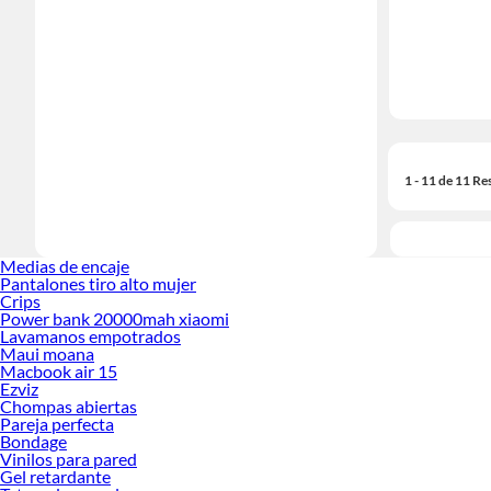
1 - 11 de 11 Re
Medias de encaje
Pantalones tiro alto mujer
Crips
Power bank 20000mah xiaomi
Lavamanos empotrados
Maui moana
Macbook air 15
Ezviz
Chompas abiertas
Pareja perfecta
Bondage
Vinilos para pared
Gel retardante