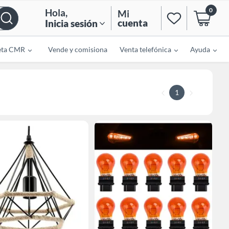
0
Hola
,
Mi
cuenta
Inicia sesión
eta CMR
Vende y comisiona
Venta telefónica
Ayuda
1