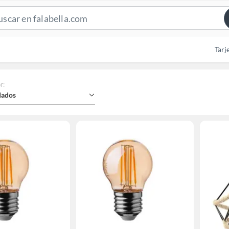
Search
Bar
Tarj
r
:
ados