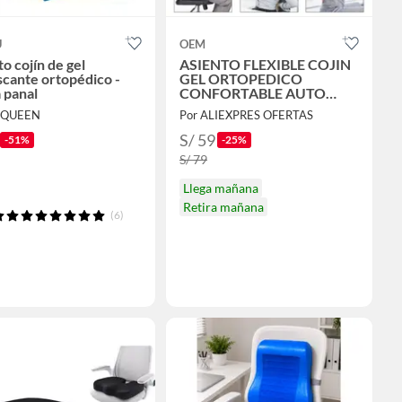
U
OEM
o cojín de gel
ASIENTO FLEXIBLE COJIN
scante ortopédico -
GEL ORTOPEDICO
 panal
CONFORTABLE AUTO
OFICINA CASA
A QUEEN
Por ALIEXPRES OFERTAS
S/ 59
-51%
-25%
S/ 79
Llega mañana
Retira mañana
(6)