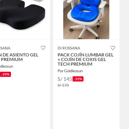
SSANA
DI ROSSANA
N DE ASIENTO GEL
PACK COJÍN LUMBAR GEL
 PREMIUM
+ COJÍN DE COXIS GEL
TECH PREMIUM
ldleosun
Por Goldleosun
-29%
S/ 145
-15%
S/ 170