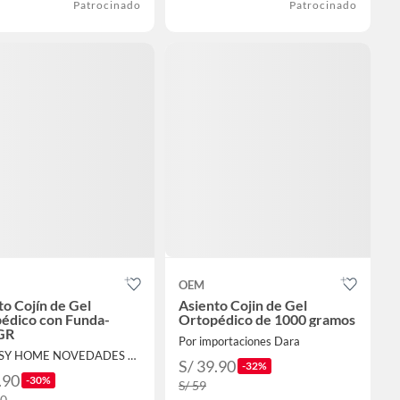
Patrocinado
Patrocinado
OEM
to Cojín de Gel
Asiento Cojin de Gel
édico con Funda-
Ortopédico de 1000 gramos
GR
Por importaciones Dara
Por EASY HOME NOVEDADES EIRL
S/ 39.90
-32%
.90
-30%
S/ 59
90