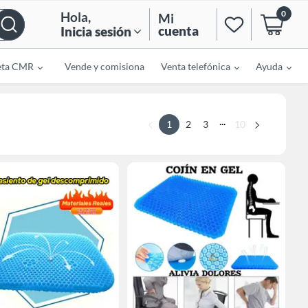
0
Hola
,
Mi
cuenta
Inicia sesión
eta CMR
Vende y comisiona
Venta telefónica
Ayuda
...
1
2
3
10