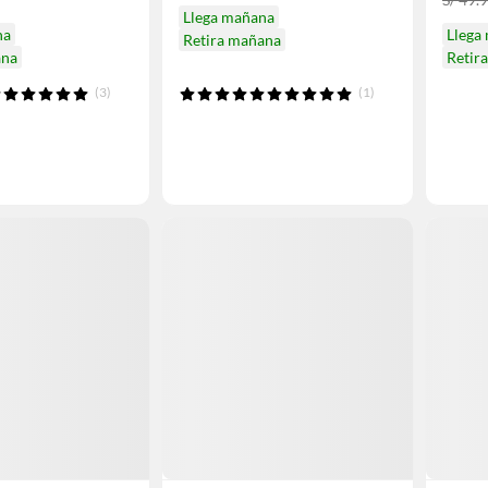
Llega mañana
na
Llega
Retira mañana
ana
Retir
(3)
(1)