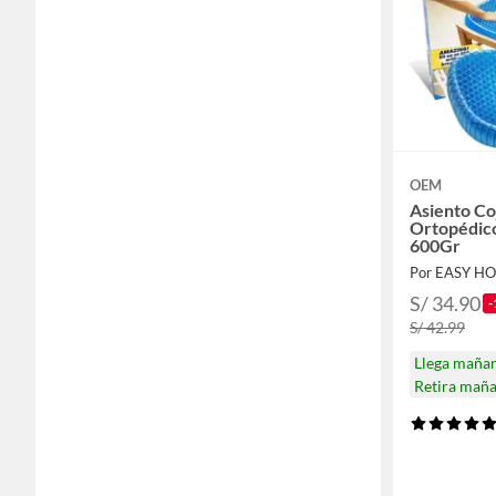
OEM
Asiento Co
Ortopédic
600Gr
S/ 34.90
-
S/ 42.99
Llega maña
Retira mañ