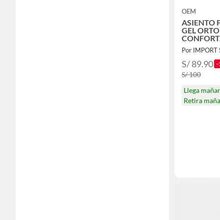
OEM
ASIENTO 
GEL ORT
CONFORT
OFICINA 
Por IMPORT
S/ 89.90
-
S/ 100
Llega maña
Retira mañ