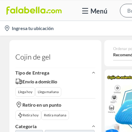
Menú
location-
Ingresa tu ubicación
icon
Ordenar po
Recomend
Cojin de gel
Tipo de Entrega
Envío a domicilio
Llega hoy
Llega mañana
Retiro en un punto
Retira hoy
Retira mañana
Categoría