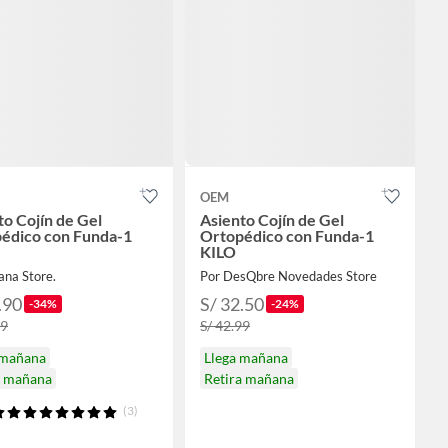
OEM
to Cojín de Gel
Asiento Cojín de Gel
édico con Funda-1
Ortopédico con Funda-1
KILO
ana Store.
Por DesQbre Novedades Store
.90
S/ 32.50
-34%
-24%
99
S/ 42.99
 mañana
Llega mañana
a mañana
Retira mañana
(3)