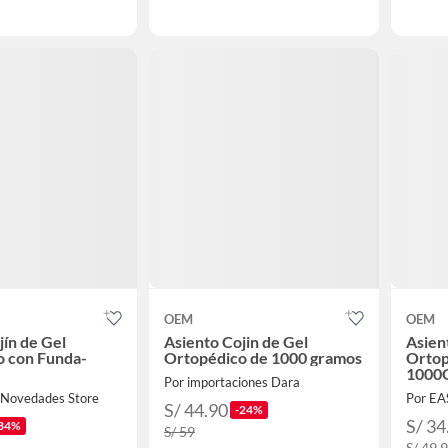
OEM
OEM
jín de Gel
Asiento Cojin de Gel
Asien
o con Funda-
Ortopédico de 1000 gramos
Ortop
1000
Por importaciones Dara
 Novedades Store
S/ 44.90
-24%
S/ 34
34%
S/ 59
S/ 49.