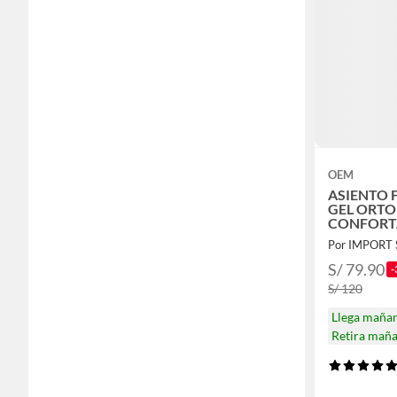
OEM
ASIENTO 
GEL ORT
CONFORT
OFICINA 
Por IMPORT
S/ 79.90
-
S/ 120
Llega maña
Retira mañ