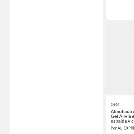
OEM
Almohada A
Gel Alivia 
espalda y 
Por ALIEXP