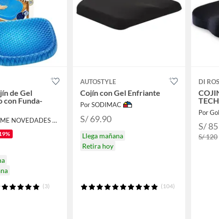
AUTOSTYLE
DI RO
jín de Gel
Cojín con Gel Enfriante
COJI
o con Funda-
TECH
Por SODIMAC
Por Go
S/ 69.90
Por EASY HOME NOVEDADES EIRL
S/ 85
19%
Llega mañana
S/ 120
Retira hoy
na
ana
(3)
(104)