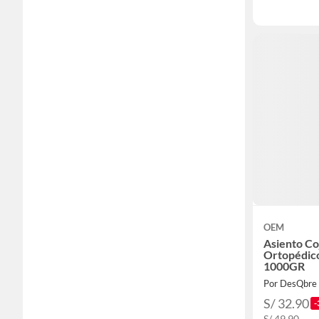
OEM
Asiento Co
Ortopédic
1000GR
Por DesQbre
S/ 32.90
-
S/ 49.90