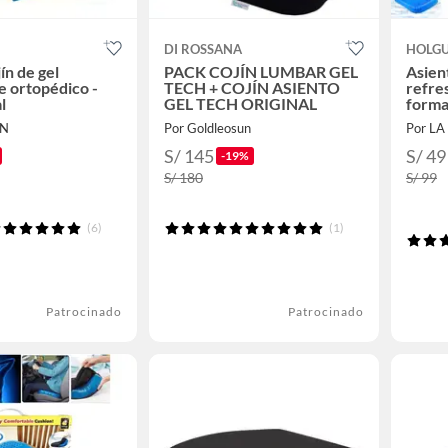
DI ROSSANA
HOLG
ín de gel
PACK COJÍN LUMBAR GEL
Asient
e ortopédico -
TECH + COJÍN ASIENTO
refre
l
GEL TECH ORIGINAL
forma
EN
Por Goldleosun
Por L
S/ 145
S/ 49
-19%
S/ 180
S/ 99
(6)
(1)
Patrocinado
Patrocinado