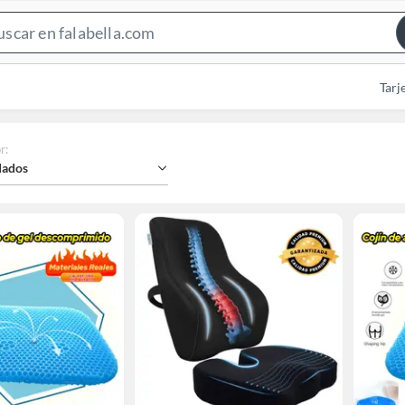
Search
Bar
Tarj
r
:
ados