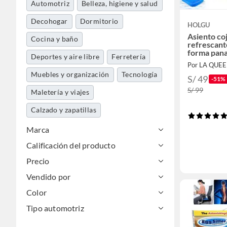
Automotriz
Belleza, higiene y salud
Decohogar
Dormitorio
HOLGU
Asiento coj
Cocina y baño
refrescant
forma pana
Deportes y aire libre
Ferretería
Por LA QUE
Muebles y organización
Tecnología
S/ 49
-51%
S/ 99
Maletería y viajes
Calzado y zapatillas
Marca
Calificación del producto
Precio
Vendido por
Color
Tipo automotriz