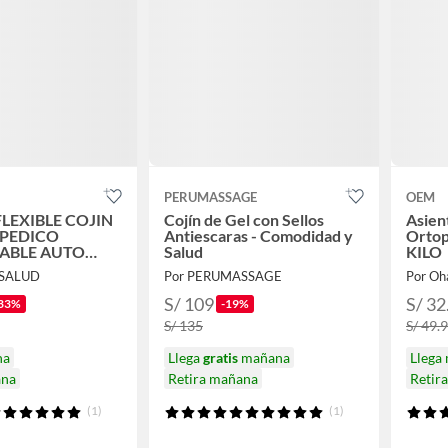
PERUMASSAGE
OEM
FLEXIBLE COJIN
Cojín de Gel con Sellos
Asien
OPEDICO
Antiescaras - Comodidad y
Ortop
ABLE AUTO
Salud
KILO
CASA
 SALUD
Por PERUMASSAGE
Por Oh
S/ 109
S/ 32
33%
-19%
S/ 135
S/ 49.
na
Llega
gratis
mañana
Llega
ana
Retira mañana
Retir
(1)
(1)