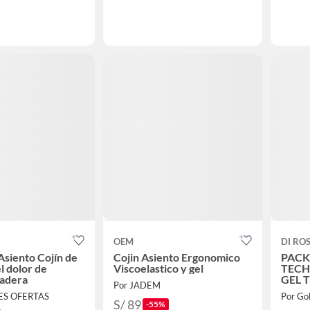
OEM
DI RO
siento Cojín de
Cojin Asiento Ergonomico
PACK
el dolor de
Viscoelastico y gel
TECH
cadera
GEL 
Por JADEM
RES OFERTAS
Por Go
S/ 89
-55%