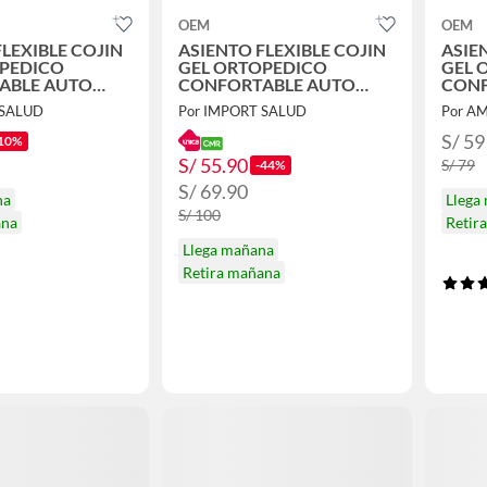
OEM
OEM
FLEXIBLE COJIN
ASIENTO FLEXIBLE COJIN
ASIE
OPEDICO
GEL ORTOPEDICO
GEL 
ABLE AUTO
CONFORTABLE AUTO
CONF
CASA
OFICINA CASA
OFIC
 SALUD
Por IMPORT SALUD
Por A
S/ 59
10%
S/ 55.90
S/ 79
-44%
S/ 69.90
na
Llega
S/ 100
ana
Retir
Llega mañana
Retira mañana