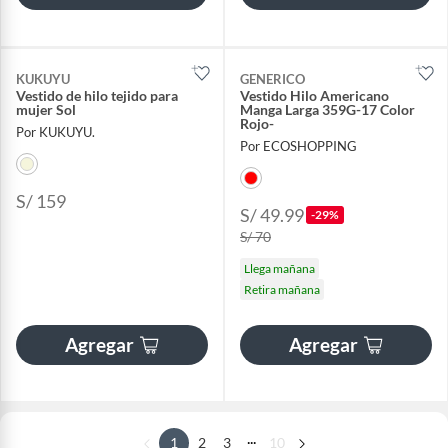
KUKUYU
GENERICO
Vestido de hilo tejido para
Vestido Hilo Americano
mujer Sol
Manga Larga 359G-17 Color
Rojo-
Por KUKUYU.
Por ECOSHOPPING
S/ 159
S/ 49.99
-29%
S/ 70
Llega mañana
Retira mañana
Agregar
Agregar
...
1
2
3
10