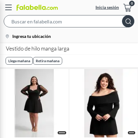
Inicia sesión
Search
Bar
location-
Ingresa tu ubicación
icon
Vestido de hilo manga larga
Llega mañana
Retira mañana