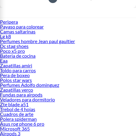
Peripera
Payaso para colorear
Camas saltarinas
Lg k8
Perfumes hombre Jean paul gaultier
Dc stag shoes
Poco x5 pro
Bateria de cocina
Eaa
Zapatillas amiri
Toldo para carros
Pera de boxeo
Polos star wars
Perfumes Adolfo dominguez
Zapatillas verco
Fundas para airpods
Veladores para dormitorio
Zte blade a51
Trebol de 4 hojas
Cuadros de arte
Polera spiderman
Asus rog phone 6 pro
Microsoft 365
Airpods 3