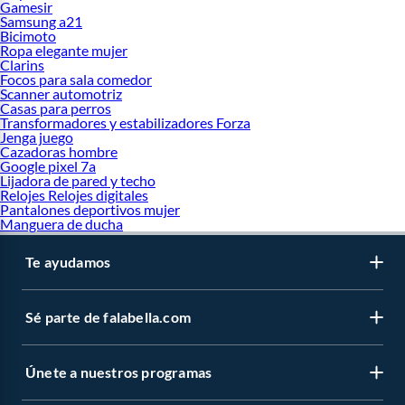
Gamesir
Samsung a21
Bicimoto
Ropa elegante mujer
Clarins
Focos para sala comedor
Scanner automotriz
Casas para perros
Transformadores y estabilizadores Forza
Jenga juego
Cazadoras hombre
Google pixel 7a
Lijadora de pared y techo
Relojes Relojes digitales
Pantalones deportivos mujer
Manguera de ducha
Te ayudamos
Sé parte de falabella.com
Únete a nuestros programas