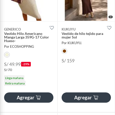
GENERICO
KUKUYU
Vestido Hilo Americano
Vestido de hilo tejido para
Manga Larga 359G-17 Color
mujer Sol
Hueso-
Por KUKUYU.
Por ECOSHOPPING
S/ 159
S/ 49.99
-29%
S/ 70
Llega mañana
Retira mañana
Agregar
Agregar