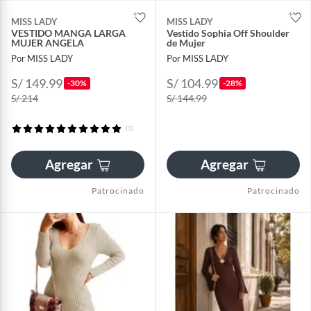
MISS LADY
MISS LADY
VESTIDO MANGA LARGA
Vestido Sophia Off Shoulder
MUJER ANGELA
de Mujer
Por MISS LADY
Por MISS LADY
S/ 149.99
S/ 104.99
-30%
-28%
S/ 214
S/ 144.99
(1)
Agregar
Agregar
Patrocinado
Patrocinado