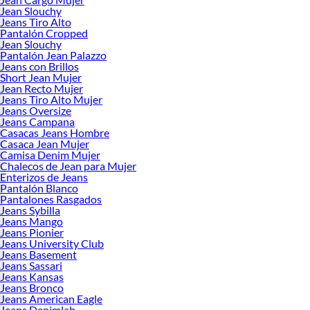
combinarlos con una camiseta básica y zapatillas deportivas para un aspecto
Jean Slouchy
Jeans Tiro Alto
informal y relajado, o llevarlos con una blusa sofisticada y tacones altos para un
Pantalón Cropped
toque más elegante.
Jean Slouchy
Pantalón Jean Palazzo
Si estás interesado en adquirir unos
wide leg jeans
, en
falabella.com
existen
Jeans con Brillos
numerosas opciones disponibles. Explora dentro de todas las diferentes marcas
Short Jean Mujer
y estilos que ofrecemos para descubrir la opción que se adapte mejor a tu gusto
Jean Recto Mujer
personal.
Jeans Tiro Alto Mujer
Jeans Oversize
Para obtener más información sobre los
wide leg jeans mujer
,
Jeans Campana
visita
falabella.com
y descubre una amplia selección de estilos y marcas. ¡No
Casacas Jeans Hombre
Casaca Jean Mujer
esperes más y añade un toque de estilo retro a tu closet con los wide leg jeans
Camisa Denim Mujer
mujer!
Chalecos de Jean para Mujer
Enterizos de Jeans
También puedes revisar otros productos y aprovechar las increíbles ofertas que
Pantalón Blanco
tendremos en nuestra página de
Cyber WOW
.
Pantalones Rasgados
Jeans Sybilla
Jeans Mango
Jeans Pionier
Jeans University Club
Jeans Basement
Jeans Sassari
Jeans Kansas
Jeans Bronco
Jeans American Eagle
Jeans Denimlab