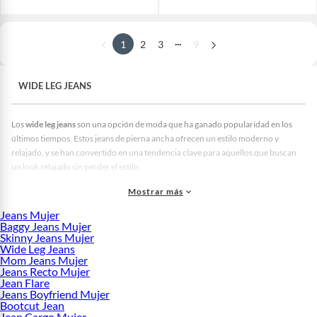
...
1
2
3
9
WIDE LEG JEANS
Los
wide leg jeans
son una opción de moda que ha ganado popularidad en los
últimos tiempos. Estos jeans de pierna ancha ofrecen un estilo moderno y
relajado, y se han convertido en una tendencia clave para aquellos que buscan
un look relajado sin perder el estilo.
¿Por qué elegir los wide leg jeans?
Mostrar más
Una de las ventajas de esta prenda es que, al no marcar las piernas, resulta
Jeans Mujer
favorecedor para todo tipo de figuras, en especial si no se quiere tener una
Baggy Jeans Mujer
cadera o piernas muy marcadas. Así mismo si se elige un estilo arriba de los
Skinny Jeans Mujer
Wide Leg Jeans
tobillos ayudará a estilizar las piernas.
Los
jeans wide leg
ofrecen una silueta
Mom Jeans Mujer
holgada desde la cadera hasta el tobillo, lo que brinda comodidad y libertad de
Jeans Recto Mujer
movimiento sin sacrificar el estilo. Además, su diseño amplio y relajado ayuda a
Jean Flare
equilibrar la figura y favorece a diferentes tipos de cuerpo.
Jeans Boyfriend Mujer
Bootcut Jean
Pueden adaptarse a una variedad de ocasiones y estilos y además puedes
Jean Cargo Mujer