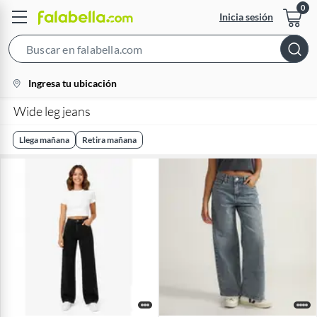
Inicia sesión
Search
Bar
location-
Ingresa tu ubicación
icon
Wide leg jeans
Llega mañana
Retira mañana