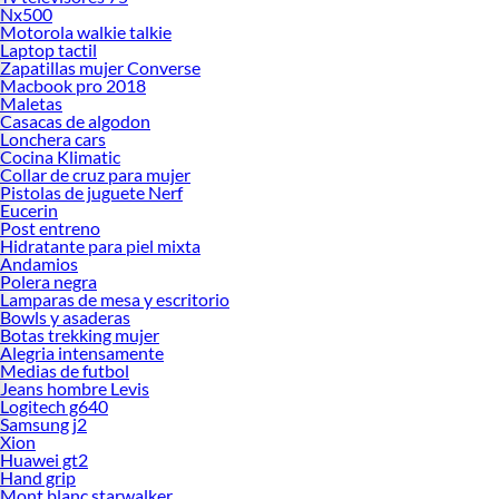
Nx500
Motorola walkie talkie
Laptop tactil
Zapatillas mujer Converse
Macbook pro 2018
Maletas
Casacas de algodon
Lonchera cars
Cocina Klimatic
Collar de cruz para mujer
Pistolas de juguete Nerf
Eucerin
Post entreno
Hidratante para piel mixta
Andamios
Polera negra
Lamparas de mesa y escritorio
Bowls y asaderas
Botas trekking mujer
Alegria intensamente
Medias de futbol
Jeans hombre Levis
Logitech g640
Samsung j2
Xion
Huawei gt2
Hand grip
Mont blanc starwalker