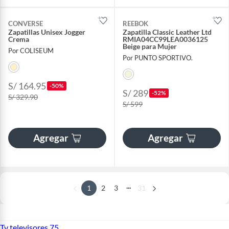
CONVERSE
REEBOK
Zapatillas Unisex Jogger
Zapatilla Classic Leather Ltd
Crema
RMIA04CC99LEA0036125
Beige para Mujer
Por COLISEUM
Por PUNTO SPORTIVO.
S/ 164.95
-50%
S/ 289
-52%
S/ 329.90
S/ 599
Agregar
Agregar
...
1
2
3
31
Tv televisores 75