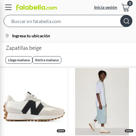
Inicia sesión
Search
Bar
location-
Ingresa tu ubicación
icon
Zapatillas beige
Llega mañana
Retira mañana