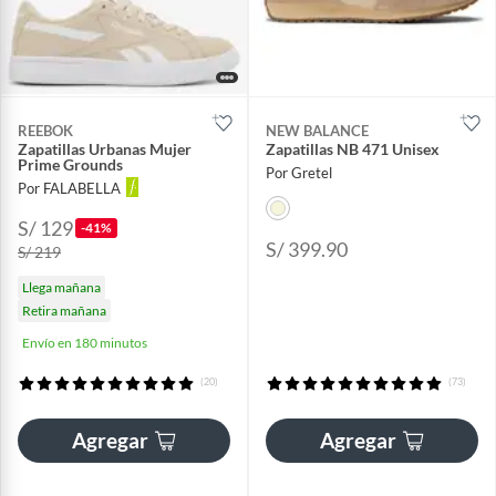
REEBOK
NEW BALANCE
Zapatillas Urbanas Mujer
Zapatillas NB 471 Unisex
Prime Grounds
Por Gretel
Por FALABELLA
S/ 129
-41%
S/ 399.90
S/ 219
Llega mañana
Retira mañana
Envío en 180 minutos
(20)
(73)
Agregar
Agregar