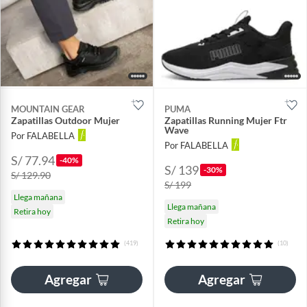
MOUNTAIN GEAR
PUMA
Zapatillas Outdoor Mujer
Zapatillas Running Mujer Ftr
Wave
Por FALABELLA
Por FALABELLA
S/ 77.94
-40%
S/ 139
-30%
S/ 129.90
S/ 199
Llega mañana
Llega mañana
Retira hoy
Retira hoy
(419)
(10)
Agregar
Agregar