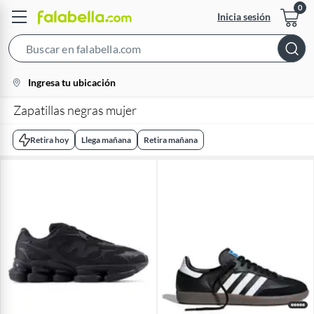
Inicia sesión
Search
Bar
location-
Ingresa tu ubicación
icon
Zapatillas negras mujer
Retira hoy
Llega mañana
Retira mañana