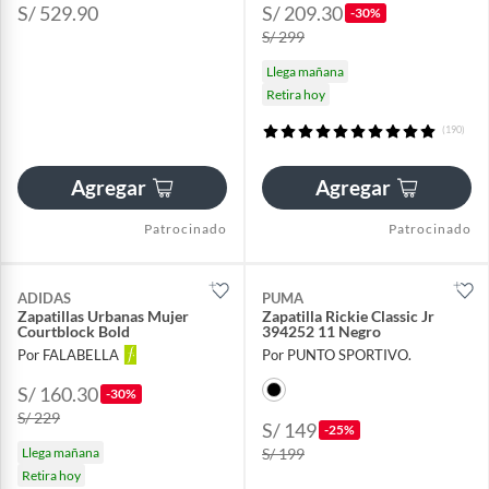
S/ 529.90
S/ 209.30
-30%
S/ 299
Llega mañana
Retira hoy
(190)
Agregar
Agregar
Patrocinado
Patrocinado
ADIDAS
PUMA
Zapatillas Urbanas Mujer
Zapatilla Rickie Classic Jr
Courtblock Bold
394252 11 Negro
Por FALABELLA
Por PUNTO SPORTIVO.
S/ 160.30
-30%
S/ 229
S/ 149
-25%
Llega mañana
S/ 199
Retira hoy