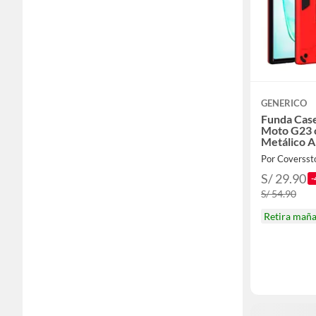
GENERICO
Funda Case
Moto G23 c
Metálico A
Por Coversst
S/ 29.90
-
S/ 54.90
Retira mañ