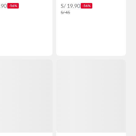
.90
S/ 19.90
-56%
-56%
S/ 45