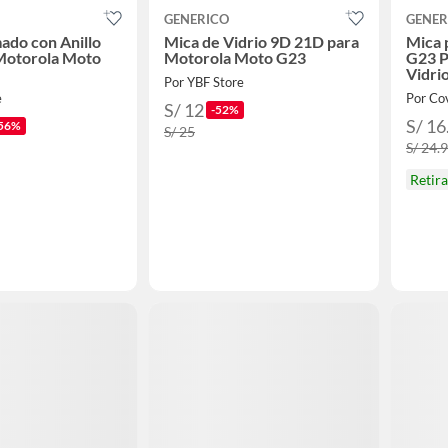
GENERICO
GENER
do con Anillo
Mica de Vidrio 9D 21D para
Mica 
Motorola Moto
Motorola Moto G23
G23 P
Vidri
Por YBF Store
e
Por Co
S/ 12
-52%
S/ 16
56%
S/ 25
S/ 24.
Retir