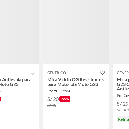
GENERICO
GENER
o Antiespia para
Mica Vidrio OG Resistentes
Mica 
Moto G23
para Motorola Moto G23
G23 C
Antis
e
Por YBF Store
Por Co
S/ 20
-56%
S/ 29
S/ 45
S/ 54.
Retir