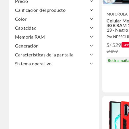
Precio
Calificación del producto
MOTOROLA
Color
Celular Mo
4GB RAM 
Capacidad
13 - Negro
Memoria RAM
Por NESSOUL 
S/ 529
-41
Generación
S/ 899
Características de la pantalla
Retira mañ
Sistema operativo