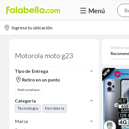
Menú
location-
Ingresa tu ubicación
icon
Ordenar po
Recomend
Motorola moto g23
Tipo de Entrega
Retiro en un punto
Retira mañana
Categoría
Tecnología
Ferretería
Marca