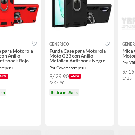
GENERICO
GENER
 para Motorola
Funda Case para Motorola
Mica 
on Anillo
Moto G23 con Anillo
Motor
ntishock Rojo
Metálico Antishock Negro
Por YB
oreperu
Por Coversstoreperu
S/ 15
S/ 29.90
46%
-46%
S/ 25
S/ 54.90
ana
Retira mañana