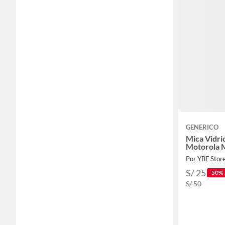
GENERICO
Mica Vidri
Motorola 
Por YBF Stor
S/ 25
-50%
S/ 50