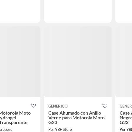
GENERICO
GENER
 Motorola Moto
Case Ahumado con Anillo
Case 
Hydrogel
Verde para Motorola Moto
Negro
 Transparente
G23
G23
oreperu
Por YBF Store
Por YB