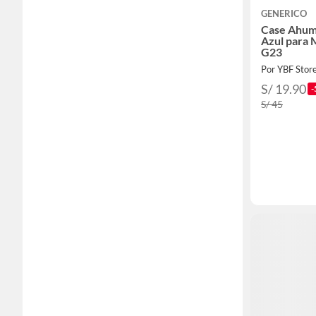
GENERICO
Case Ahuma
Azul para 
G23
Por YBF Stor
S/ 19.90
-
S/ 45