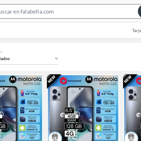
Search
Bar
Tarj
r
:
ados