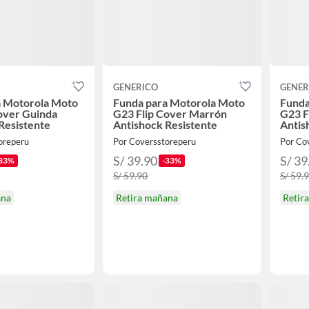
GENERICO
GENER
a Motorola Moto
Funda para Motorola Moto
Funda
over Guinda
G23 Flip Cover Marrón
G23 F
Resistente
Antishock Resistente
Antis
oreperu
Por Coversstoreperu
Por Co
S/ 39.90
S/ 39
33%
-33%
S/ 59.90
S/ 59.
ana
Retira mañana
Retir