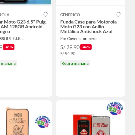
ROLA
GENERICO
ar Moto G23 6.5" Pulg.
Funda Case para Motorola
RAM 128GB Android
Moto G23 con Anillo
Negro
Metálico Antishock Azul
SSOUL E.I.R.L.
Por Coversstoreperu
9
S/ 29.90
-41%
-46%
S/ 54.90
a mañana
Retira mañana