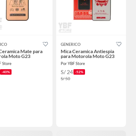
ICO
GENERICO
Ceramica Mate para
Mica Ceramica Antiespia
ola Moto G23
para Motorola Moto G23
F Store
Por YBF Store
S/ 24
-40%
-52%
S/ 50