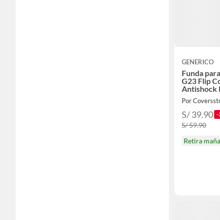
GENERICO
Funda par
G23 Flip C
Antishock 
Por Coversst
S/ 39.90
-
S/ 59.90
Retira mañ