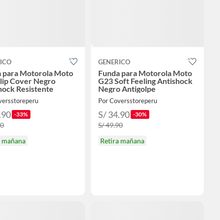
ICO
GENERICO
 para Motorola Moto
Funda para Motorola Moto
lip Cover Negro
G23 Soft Feeling Antishock
hock Resistente
Negro Antigolpe
versstoreperu
Por Coversstoreperu
.90
S/ 34.90
-33%
-30%
90
S/ 49.90
a mañana
Retira mañana