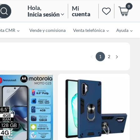
0
Hola
,
Mi
cuenta
Inicia sesión
eta CMR
Vende y comisiona
Venta telefónica
Ayuda
1
2