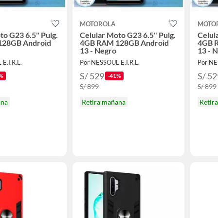
MOTOROLA
MOTO
to G23 6.5" Pulg.
Celular Moto G23 6.5" Pulg.
Celul
128GB Android
4GB RAM 128GB Android
4GB 
13 - Negro
13 - 
E.I.R.L.
Por NESSOUL E.I.R.L.
Por NE
S/ 529
S/ 52
%
-41%
S/ 899
S/ 899
ana
Retira mañana
Retir