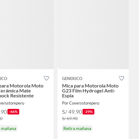
ICO
GENERICO
para Motorola Moto
Mica para Motorola Moto
erámica Mate
G23 Film Hydrogel Anti-
hock Resistente
Espía
versstoreperu
Por Coversstoreperu
.90
S/ 49.90
-46%
-29%
90
S/ 69.90
a mañana
Retira mañana