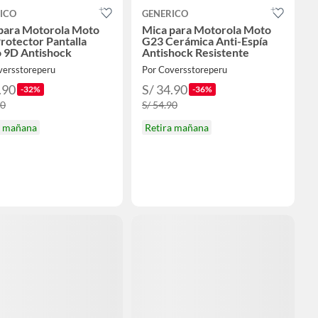
ICO
GENERICO
para Motorola Moto
Mica para Motorola Moto
rotector Pantalla
G23 Cerámica Anti-Espía
o 9D Antishock
Antishock Resistente
versstoreperu
Por Coversstoreperu
.90
S/ 34.90
-32%
-36%
90
S/ 54.90
a mañana
Retira mañana