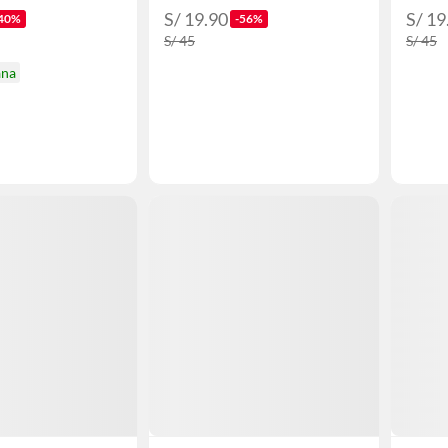
S/ 19.90
S/ 19
40%
-56%
S/ 45
S/ 45
ana