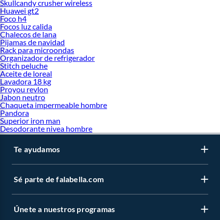
Skullcandy crusher wireless
Huawei gt2
Foco h4
Focos luz calida
Chalecos de lana
Pijamas de navidad
Rack para microondas
Organizador de refrigerador
Stitch peluche
Aceite de loreal
Lavadora 18 kg
Proyou revlon
Jabon neutro
Chaqueta impermeable hombre
Pandora
Superior iron man
Desodorante nivea hombre
Te ayudamos
Sé parte de falabella.com
Únete a nuestros programas