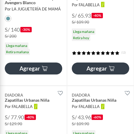
Avengers Blanco
Por FALABELLA
Por LA JUGUETERÍA DE MAMÁ
S/ 65.93
-40%
S/ 109.90
S/ 140
-30%
Llega mañana
S/ 200
Retira hoy
Llega mañana
Retira mañana
(12)
Agregar
Agregar
DIADORA
DIADORA
Zapatillas Urbanas Niña
Zapatillas Urbanas Niña
Por FALABELLA
Por FALABELLA
S/ 77.90
S/ 43.96
-40%
-60%
S/ 129.90
S/ 109.90
Llega mañana
Llega mañana