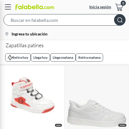
Inicia sesión
Search
Bar
location-
Ingresa tu ubicación
icon
Zapatillas patines
Retira hoy
Llega hoy
Llega mañana
Retira mañana