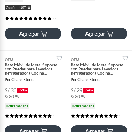
Cupón: JUST10
(5)
Agregar
Agregar
OEM
OEM
Base Móvil de Metal Soporte
Base Móvil de Metal Soporte
con Ruedas para Lavadora
con Ruedas para Lavadora
Refrigeradora Cocina
Refrigeradora Cocina
Ajustable
Ajustable
Por Ohana Store.
Por Ohana Store.
S/ 30
S/ 29
-63%
-64%
S/ 80.99
S/ 80.99
Retira mañana
Retira mañana
(1)
(1)
Agregar
Agregar