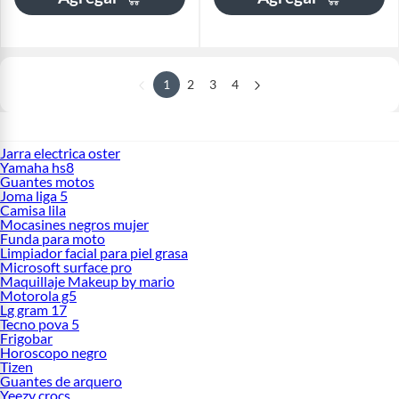
1
2
3
4
Jarra electrica oster
Yamaha hs8
Guantes motos
Joma liga 5
Camisa lila
Mocasines negros mujer
Funda para moto
Limpiador facial para piel grasa
Microsoft surface pro
Maquillaje Makeup by mario
Motorola g5
Lg gram 17
Tecno pova 5
Frigobar
Horoscopo negro
Tizen
Guantes de arquero
Yeezy crocs