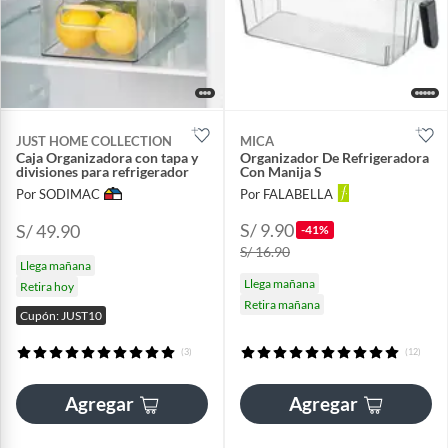
JUST HOME COLLECTION
MICA
Caja Organizadora con tapa y
Organizador De Refrigeradora
divisiones para refrigerador
Con Manija S
Por SODIMAC
Por FALABELLA
S/ 9.90
S/ 49.90
-41%
S/ 16.90
Llega mañana
Llega mañana
Retira hoy
Retira mañana
Cupón: JUST10
(3)
(12)
Agregar
Agregar