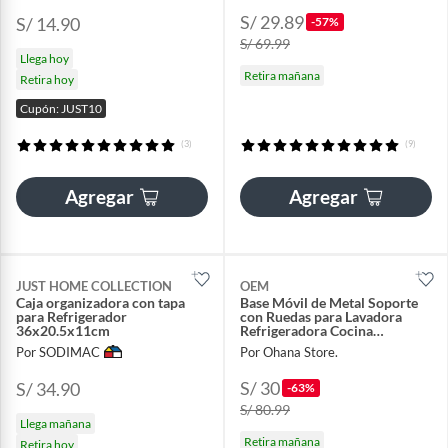
S/ 29.89
S/ 14.90
-57%
S/ 69.99
Llega hoy
Retira mañana
Retira hoy
Cupón: JUST10
(3)
(9)
Agregar
Agregar
JUST HOME COLLECTION
OEM
Caja organizadora con tapa
Base Móvil de Metal Soporte
para Refrigerador
con Ruedas para Lavadora
36x20.5x11cm
Refrigeradora Cocina
Ajustable
Por SODIMAC
Por Ohana Store.
S/ 30
S/ 34.90
-63%
S/ 80.99
Llega mañana
Retira mañana
Retira hoy