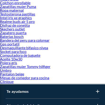
Colchon enrollable
Zapatillas mujer Puma
Ropa maternal
Testosterona pastillas
Intel iris xe graphics
Realme buds air 5 pro
Disfraz de conejita
Skechers outlet
Zapatero puerta
Baterias bosch
Bandera del peru para colorear
Gps portatil
Desmaquillante bifasico nivea
Socket para foco
Computadora de juguete
Aceite 10w30
Polera gris
Zapatillas mujer Tommy hilfiger
Umbro
Pantalon beige
Mesas de comedor para cocina
Clinique
Te ayudamos