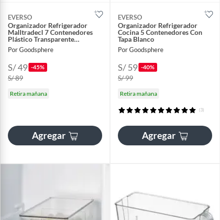
EVERSO
EVERSO
Organizador Refrigerador
Organizador Refrigerador
Malltradecl 7 Contenedores
Cocina 5 Contenedores Con
Plástico Transparente
Tapa Blanco
Hermético
Por Goodsphere
Por Goodsphere
S/ 49
S/ 59
-45%
-40%
S/ 89
S/ 99
Retira mañana
Retira mañana
(3)
Agregar
Agregar