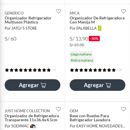
GENERICO
MICA
Organizador Refrigerador
Organizador De Refrigeradora
Multiusos Plástico
Con Manija M
Por JATGI´S STORE
Por FALABELLA
S/ 60
S/ 13.90
-30%
S/ 19.90
Llega mañana
Retira mañana
(3)
(18)
Agregar
Agregar
JUST HOME COLLECTION
OEM
Organizador de Refrigeradora
Base con Ruedas Para
Transparente 11x36.4x4.5cm
Refrigerador Lavadora
Por SODIMAC
Por EASY HOME NOVEDADES EIRL