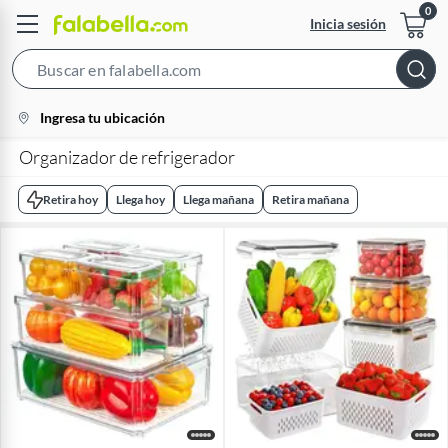
Inicia sesión
Search
Bar
location-
Ingresa tu ubicación
icon
Organizador de refrigerador
Retira hoy
Llega hoy
Llega mañana
Retira mañana