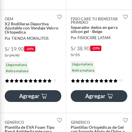
OEM
FISIO CARE TU BIENESTAR
PRIMERO
X2 Rodilleras Deportiva
Separador dedos en garra
Ajustable con Vendaje Velcro
silicon gel - Beige
Ortopedica
Por FISIOCARE LATAM
Por TIENDA MORALITOS
S/ 38.90
S/ 19.90
-29%
-20%
S/ 55
S/ 24.90
Llega mañana
Llega mañana
Retira mañana
Retira mañana
(2)
(1)
Agregar
Agregar
GENERICO
GENERICO
Plantilla de EVA Foam Tipo
Plantillas Ortopédicas de Gel
Panal Antideslizante para
con Soporte Alivio de Dolor y