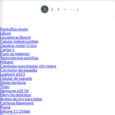
...
1
2
3
6
Pantuflas mujer
Lilium
Licuadoras Bosch
Celular indestructible
Zapatos mujer Crocs
Carter's
Push up leggings
Testosterona pastillas
Mikami
Camiseta manchester city negra
Corrector de espalda
Logitech g413
Celular de juguete
Globo burbuja
Tizen
Samsung a35 5g
Dkny be delicious
Aretes de oro para bebe
Carteras Basement
Puma
Iphone 11 256gb