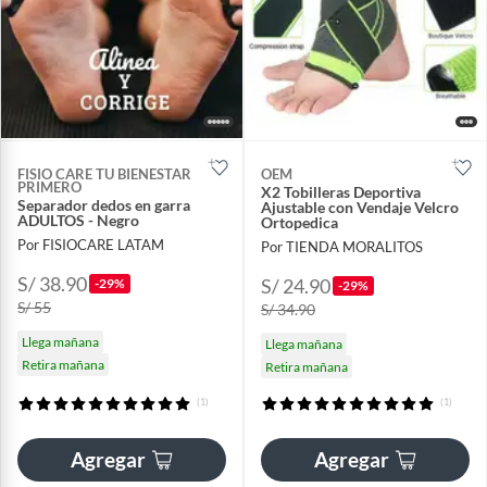
FISIO CARE TU BIENESTAR
OEM
PRIMERO
X2 Tobilleras Deportiva
Separador dedos en garra
Ajustable con Vendaje Velcro
ADULTOS - Negro
Ortopedica
Por FISIOCARE LATAM
Por TIENDA MORALITOS
S/ 38.90
S/ 24.90
-29%
-29%
S/ 55
S/ 34.90
Llega mañana
Llega mañana
Retira mañana
Retira mañana
(1)
(1)
Agregar
Agregar