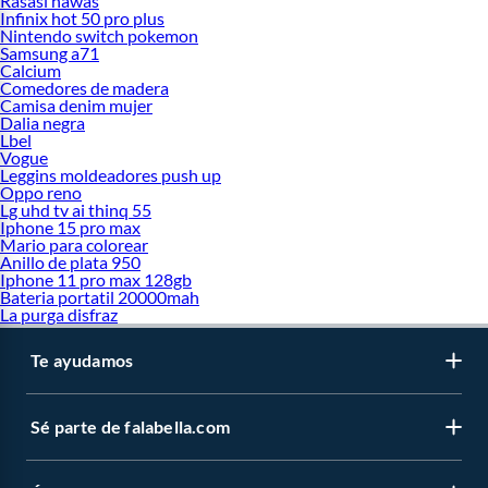
Rasasi hawas
Infinix hot 50 pro plus
Nintendo switch pokemon
Samsung a71
Calcium
Comedores de madera
Camisa denim mujer
Dalia negra
Lbel
Vogue
Leggins moldeadores push up
Oppo reno
Lg uhd tv ai thinq 55
Iphone 15 pro max
Mario para colorear
Anillo de plata 950
Iphone 11 pro max 128gb
Bateria portatil 20000mah
La purga disfraz
Te ayudamos
Sé parte de falabella.com