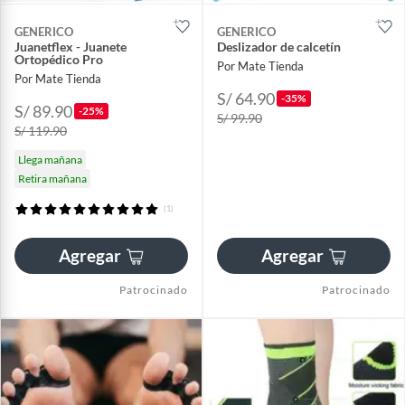
GENERICO
GENERICO
Juanetflex - Juanete
Deslizador de calcetín
Ortopédico Pro
Por Mate Tienda
Por Mate Tienda
S/ 64.90
-35%
S/ 89.90
-25%
S/ 99.90
S/ 119.90
Llega mañana
Retira mañana
(1)
Agregar
Agregar
Patrocinado
Patrocinado