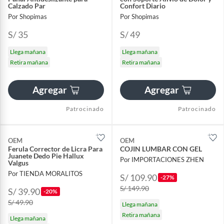
Calzado Par
Confort Diario
Por Shopimas
Por Shopimas
S/ 35
S/ 49
Llega mañana
Llega mañana
Retira mañana
Retira mañana
Agregar
Agregar
Patrocinado
Patrocinado
OEM
OEM
Ferula Corrector de Licra Para
COJIN LUMBAR CON GEL
Juanete Dedo Pie Hallux
Por IMPORTACIONES ZHEN
Valgus
Por TIENDA MORALITOS
S/ 109.90
-27%
S/ 149.90
S/ 39.90
-20%
S/ 49.90
Llega mañana
Retira mañana
Llega mañana