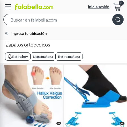
Inicia sesión
Search
Bar
location-
Ingresa tu ubicación
icon
Zapatos ortopedicos
Retira hoy
Llega mañana
Retira mañana