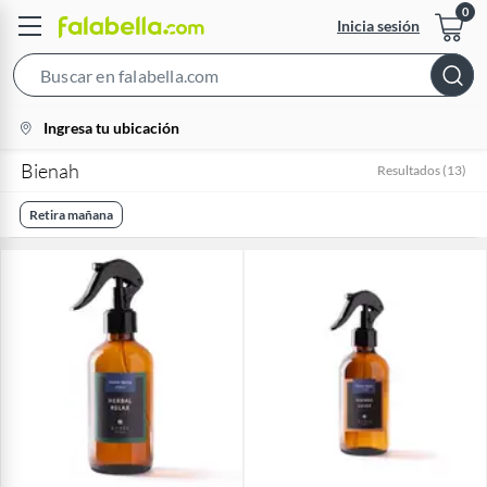
Inicia sesión
Search
Bar
location-
Ingresa tu ubicación
icon
Bienah
Resultados
(
13
)
Retira mañana