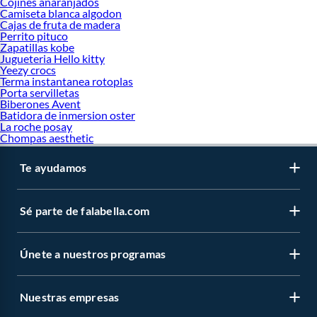
Cojines anaranjados
Camiseta blanca algodon
Cajas de fruta de madera
Perrito pituco
Zapatillas kobe
Jugueteria Hello kitty
Yeezy crocs
Terma instantanea rotoplas
Porta servilletas
Biberones Avent
Batidora de inmersion oster
La roche posay
Chompas aesthetic
Te ayudamos
Sé parte de falabella.com
Únete a nuestros programas
Nuestras empresas