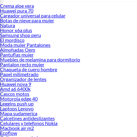
Crema aloe vera
Huawei pura 70
Cargador universal para celular
Botas de nieve para mujer
Natura
Honor x6a plus
Samsung shop peru
El mordisco
Moda mujer Pantalones
Almohadas Oem
Pantuflas mujer
Muebles de melamina para dormitorio
Pantalon recto mujer
Chaqueta de cuero hombre
Papel milimetrado
Organizador de lentes
Huawei nova 9
Amd a6 6400k
Cascos motos
Motorola edge 40
Leggins push up
Laptops Lenovo
Mapa sudamerica
Calcetines antideslizantes
Celulares y telefonos Nokia
Macbook air m2
Ecoflow