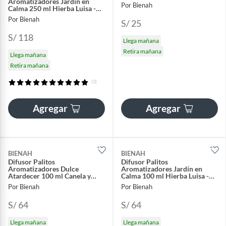
Aromatizadores Jardin en
Por Bienah
Calma 250 ml Hierba Luisa -
Aroma
Por Bienah
S/ 25
S/ 118
Llega mañana
Retira mañana
Llega mañana
Retira mañana
(3)
Agregar
Agregar
BIENAH
BIENAH
Difusor Palitos
Difusor Palitos
Aromatizadores Dulce
Aromatizadores Jardín en
Atardecer 100 ml Canela y
Calma 100 ml Hierba Luisa -
Manzana
Aromas
Por Bienah
Por Bienah
S/ 64
S/ 64
Llega mañana
Llega mañana