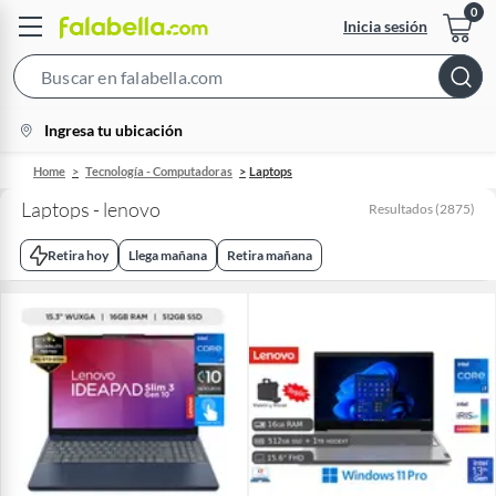
Inicia sesión
Search
Bar
location-
Ingresa tu ubicación
icon
Home
Tecnología - Computadoras
Laptops
Laptops - lenovo
Resultados
(
2875
)
Retira hoy
Llega mañana
Retira mañana