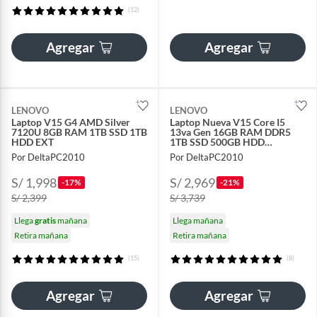
(12)
Agregar
Agregar
LENOVO
LENOVO
Laptop V15 G4 AMD Silver
Laptop Nueva V15 Core I5
7120U 8GB RAM 1TB SSD 1TB
13va Gen 16GB RAM DDR5
HDD EXT
1TB SSD 500GB HDD
EXTERNO
Por DeltaPC2010
Por DeltaPC2010
S/ 1,998
S/ 2,969
-17%
-21%
S/ 2,399
S/ 3,739
Llega
gratis
mañana
Llega mañana
Retira mañana
Retira mañana
(15)
(8)
Agregar
Agregar