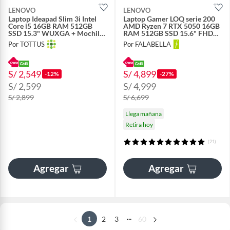
LENOVO
LENOVO
Laptop Ideapad Slim 3i Intel
Laptop Gamer LOQ serie 200
Core i5 16GB RAM 512GB
AMD Ryzen 7 RTX 5050 16GB
SSD 15.3" WUXGA + Mochila
RAM 512GB SSD 15.6" FHD
y Mouse
144Hz
Por TOTTUS
Por FALABELLA
S/ 2,549
S/ 4,899
-12%
-27%
S/ 2,599
S/ 4,999
S/ 2,899
S/ 6,699
Llega mañana
Retira hoy
(21)
Agregar
Agregar
...
1
2
3
60