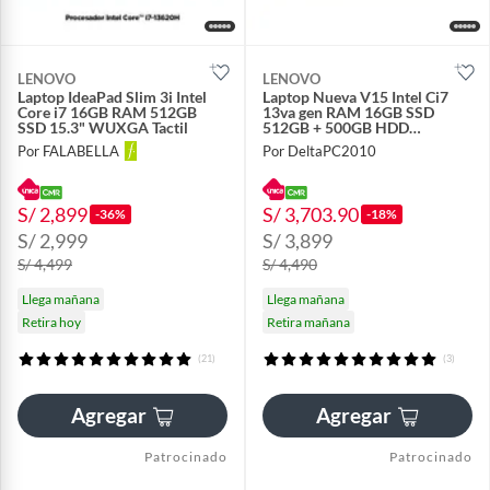
LENOVO
LENOVO
Laptop IdeaPad Slim 3i Intel
Laptop Nueva V15 Intel Ci7
Core i7 16GB RAM 512GB
13va gen RAM 16GB SSD
SSD 15.3" WUXGA Tactil
512GB + 500GB HDD
EXTERNO 15.6 FHD
Por FALABELLA
Por DeltaPC2010
S/ 2,899
S/ 3,703.90
-36%
-18%
S/ 2,999
S/ 3,899
S/ 4,499
S/ 4,490
Llega mañana
Llega mañana
Retira hoy
Retira mañana
(21)
(3)
Agregar
Agregar
Patrocinado
Patrocinado