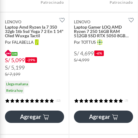
Patrocinado
Patrocinado
LENOVO
LENOVO
Laptop Amd Ryzen Ia 7 350
Laptop Gamer LOQ AMD
32gb 1tb Ssd Yoga 7 2 En 1 14"
Ryzen 7 250 16GB RAM
Oled Wuxga Tactil
512GB SSD RTX 5050 8GB
15.6" FHD 144Hz
Por FALABELLA
Por TOTTUS
S/ 4,699
-6%
S/ 5,099
S/ 4,999
-29%
S/ 5,199
S/ 7,199
Llega mañana
Retira hoy
(12)
(7)
Agregar
Agregar