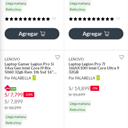
Llega mañana
Llega mañana
Retira hoy
Retira hoy
(22)
(12)
Agregar
Agregar
LENOVO
LENOVO
Laptop Gamer Legion Pro 5i
Laptop Legion Pro 7I
14va Gen Intel Core I9 Rtx
16IAX10H Intel Core Ultra 9
5060 32gb Ram 1tb Ssd 16"
32GB
Wqxga 240hz
Por FALABELLA
Por FALABELLA
S/ 14,899
-5%
S/ 7,799
S/ 15,699
-24%
S/ 7,899
Llega mañana
S/ 10,299
Retira hoy
Llega mañana
Retira hoy