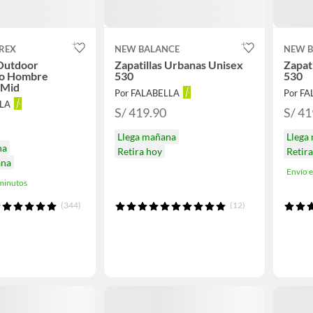
REX
NEW BALANCE
NEW 
 Outdoor
Zapatillas Urbanas Unisex
Zapat
o Hombre
530
530
 Mid
Por FALABELLA
Por F
LLA
S/ 419.90
S/ 41
Llega mañana
Llega
na
Retira hoy
Retir
ana
Envío 
minutos
(344)
(12)