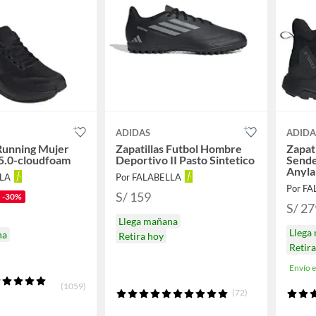
ADIDAS
ADIDA
 Running Mujer
Zapatillas Futbol Hombre
Zapat
5.0-cloudfoam
Deportivo II Pasto Sintetico
Send
Anyla
LLA
Por FALABELLA
Por F
S/ 159
-30%
S/ 27
Llega mañana
Llega
na
Retira hoy
Retir
Envío 
(1059)
(72)