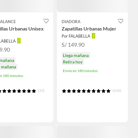
BALANCE
DIADORA
illas Urbanas Unisex
Zapatillas Urbanas Mujer
Por FALABELLA
ALABELLA
S/ 149.90
9.90
Llega mañana
 mañana
Retira hoy
a mañana
Envío en 180 minutos
en 180 minutos
(33)
(610)