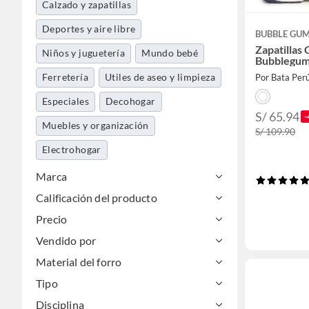
Calzado y zapatillas
Deportes y aire libre
BUBBLE GU
Zapatillas 
Niños y juguetería
Mundo bebé
Bubblegum
Ferretería
Utiles de aseo y limpieza
Por Bata Per
Especiales
Decohogar
S/ 65.94
-
Muebles y organización
S/ 109.90
Electrohogar
Belleza, higiene y salud
Marca
Calificación del producto
Cocina y baño
Moda
Mascotas
Precio
Jardín y terraza
Tecnología
Vendido por
Herramientas y máquinas
Material del forro
Accesorios moda
Tipo
Libros, papelería y celebraciones
Disciplina