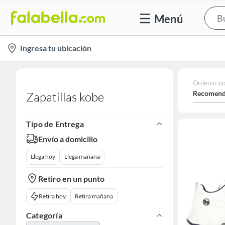
Menú
location-
Ingresa tu ubicación
icon
Ordenar po
Recomend
Zapatillas kobe
Tipo de Entrega
Envío a domicilio
Llega hoy
Llega mañana
Retiro en un punto
Retira hoy
Retira mañana
Categoría