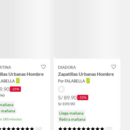
RTINA
DIADORA
illas Urbanas Hombre
Zapatillas Urbanas Hombre
ALABELLA
Por FALABELLA
9.90
-25%
.90
S/ 89.90
-55%
S/ 199.90
 mañana
a mañana
Llega mañana
Retira mañana
en 180 minutos
(62)
(57)