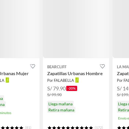
BEARCLIFF
LA MA
 Urbanas Mujer
Zapatillas Urbanas Hombre
Zapat
LLA
Por FALABELLA
Por F
S/ 79.90
S/ 14
-20%
S/ 99.90
S/ 199
na
Llega mañana
Llega
ana
Retira mañana
Retir
minutos
Envío 
(81)
(172)