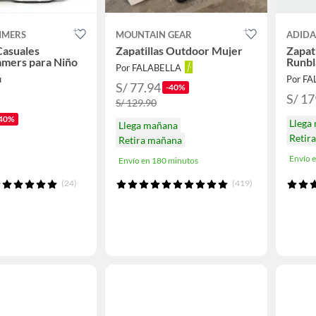
MMERS
MOUNTAIN GEAR
ADIDA
Casuales
Zapatillas Outdoor Mujer
Zapat
mers para Niño
Runbl
Por FALABELLA
ú
Por F
S/ 77.94
-40%
S/ 17
S/ 129.90
40%
Llega
Llega mañana
Retir
Retira mañana
Envío 
Envío en 180 minutos
(24)
(419)