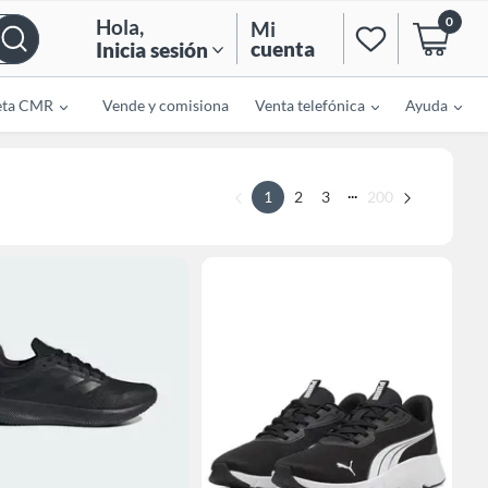
0
Hola
,
Mi
cuenta
Inicia sesión
eta CMR
Vende y comisiona
Venta telefónica
Ayuda
...
1
2
3
200