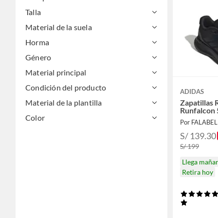
Maletería y viajes
Automotriz
Talla
Dormitorio
Material de la suela
Horma
Género
Material principal
Condición del producto
ADIDAS
Zapatillas
Material de la plantilla
Runfalcon 
Color
Por FALABE
S/ 139.30
S/ 199
Llega maña
Retira hoy