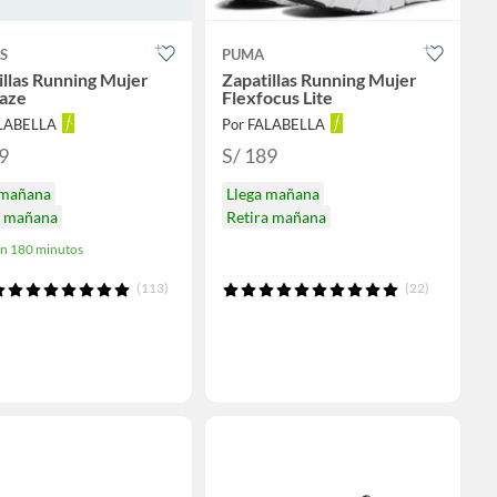
S
PUMA
illas Running Mujer
Zapatillas Running Mujer
aze
Flexfocus Lite
ALABELLA
Por FALABELLA
9
S/ 189
 mañana
Llega mañana
a mañana
Retira mañana
en 180 minutos
(113)
(22)