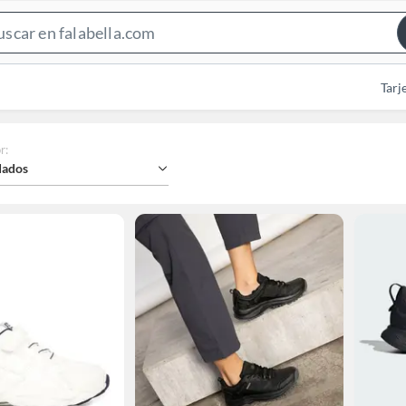
Search
Bar
Tarj
r
:
ados