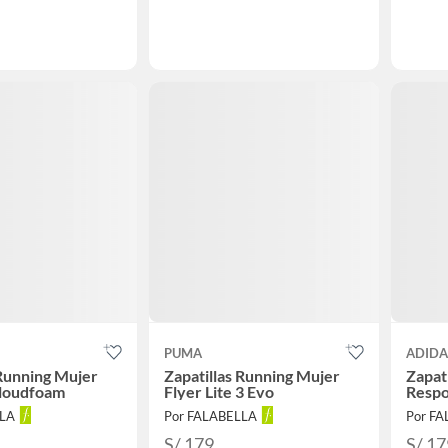
PUMA
ADIDA
 Running Mujer
Zapatillas Running Mujer
Zapat
cloudfoam
Flyer Lite 3 Evo
Respo
LLA
Por FALABELLA
Por F
S/ 179
S/ 17