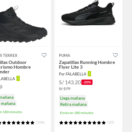
S TERREX
PUMA
illas Outdoor
Zapatillas Running Hombre
erismo Hombre
Flyer Lite 3
nder
Por FALABELLA
ALABELLA
S/ 143.20
-20%
9
S/ 179
 mañana
Llega mañana
a mañana
Retira mañana
en 180 minutos
Envío en 180 minutos
(336)
(20)