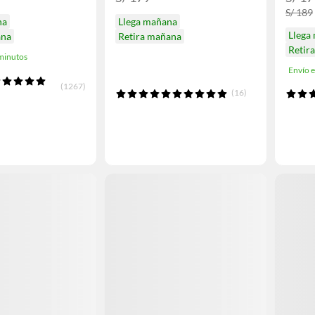
S/ 189
na
Llega mañana
Llega
ana
Retira mañana
Retir
minutos
Envío 
(1267)
(16)