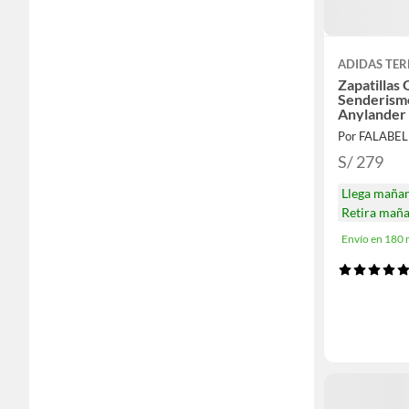
ADIDAS TER
Zapatillas
Senderism
Anylander
Por FALABE
S/ 279
Llega maña
Retira mañ
Envío en 180 