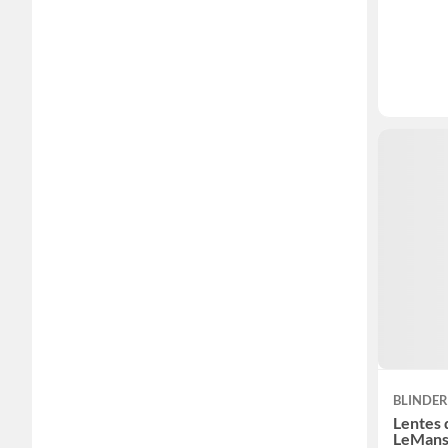
BLINDER
Lentes 
LeMan