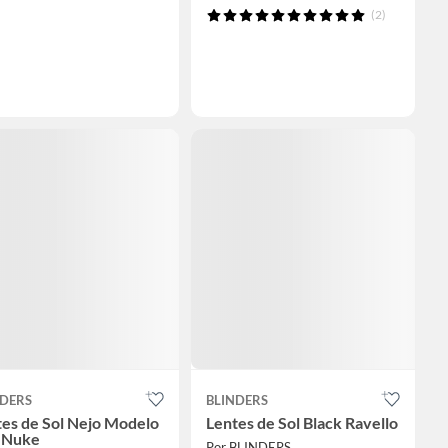
(2)
NDERS
BLINDERS
es de Sol Nejo Modelo
Lentes de Sol Black Ravello
 Nuke
Por BLINDERS