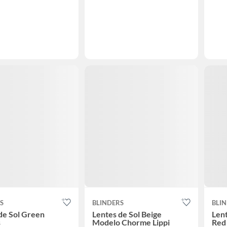
S
BLINDERS
BLI
de Sol Green
Lentes de Sol Beige
Lent
s
Modelo Chorme Lippi
Red