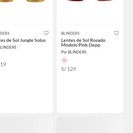
NDERS
BLINDERS
es de Sol Jungle Solus
Lentes de Sol Rosado
Modelo Pink Depp
BLINDERS
Por BLINDERS
119
S/ 129