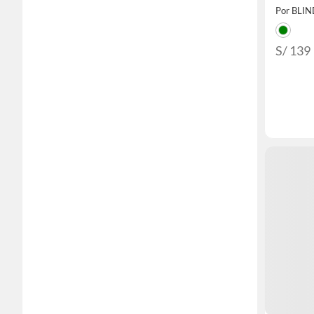
Por BLI
S/ 139