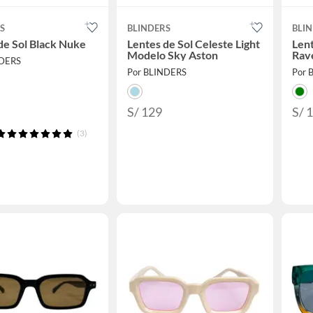
S
BLINDERS
BLI
de Sol Black Nuke
Lentes de Sol Celeste Light
Lent
Modelo Sky Aston
Rave
NDERS
Por BLINDERS
Por 
S/ 129
S/ 
(3)