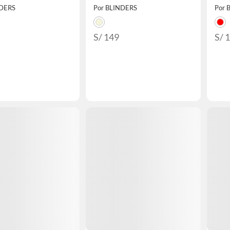
NDERS
Por BLINDERS
Por 
S/ 149
S/ 