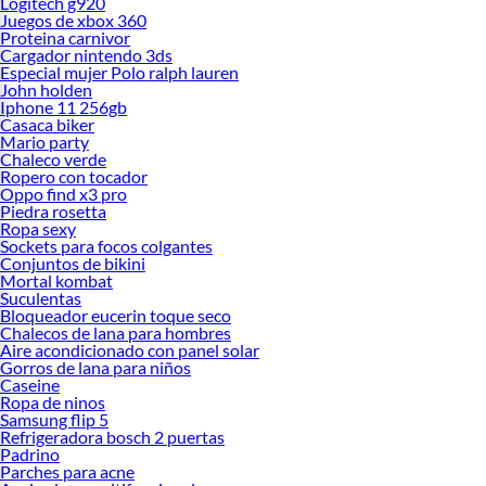
Logitech g920
Juegos de xbox 360
Proteina carnivor
Cargador nintendo 3ds
Especial mujer Polo ralph lauren
John holden
Iphone 11 256gb
Casaca biker
Mario party
Chaleco verde
Ropero con tocador
Oppo find x3 pro
Piedra rosetta
Ropa sexy
Sockets para focos colgantes
Conjuntos de bikini
Mortal kombat
Suculentas
Bloqueador eucerin toque seco
Chalecos de lana para hombres
Aire acondicionado con panel solar
Gorros de lana para niños
Caseine
Ropa de ninos
Samsung flip 5
Refrigeradora bosch 2 puertas
Padrino
Parches para acne