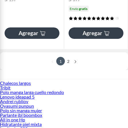
Envío
gratis
(1)
Agregar
Agregar
1
2
Chalecos largos
Tribit
Polo manga larga cuello redondo
Lenovo ideapad 5
Andrei rubliov
Oyasumi punpun
Polo sin manga mujer
Parlante jbl boombox
All in one Hp
Hidratante piel mixta