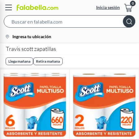
Inicia sesión
Search
Bar
location-
Ingresa tu ubicación
icon
Travis scott zapatillas
Llega mañana
Retira mañana