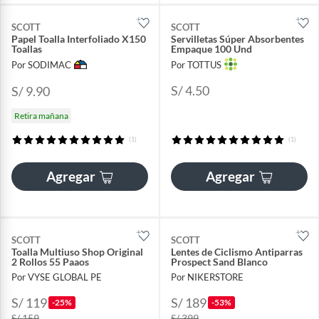
SCOTT
SCOTT
Papel Toalla Interfoliado X150
Servilletas Súper Absorbentes
Toallas
Empaque 100 Und
Por SODIMAC
Por TOTTUS
S/ 4.50
S/ 9.90
Retira mañana
(1)
(1)
Agregar
Agregar
SCOTT
SCOTT
Toalla Multiuso Shop Original
Lentes de Ciclismo Antiparras
2 Rollos 55 Paaos
Prospect Sand Blanco
Por VYSE GLOBAL PE
Por NIKERSTORE
S/ 119
S/ 189
-25%
-53%
S/ 159
S/ 399