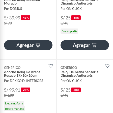
Morado
Dinámico Antiestrés
Por DOMUS
Por ON CLICK
S/ 39.99
S/ 25
-43%
-38%
S/ 70
S/ 40
Envío
gratis
Agregar
Agregar
GENERICO
GENERICO
Adorno Reloj De Arena
Reloj De Arena Sensorial
Rosado 17x10x10cm
Dinámico Antiestrés
Por DEKKO D' INTERIORS
Por ON CLICK
S/ 99.91
S/ 25
-28%
-38%
S/ 139
S/ 40
Llega mañana
Retira mañana