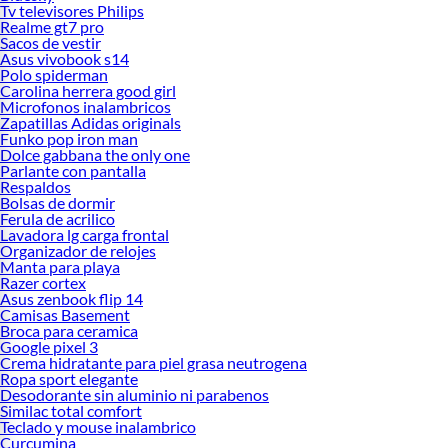
Tv televisores Philips
Realme gt7 pro
Sacos de vestir
Asus vivobook s14
Polo spiderman
Carolina herrera good girl
Microfonos inalambricos
Zapatillas Adidas originals
Funko pop iron man
Dolce gabbana the only one
Parlante con pantalla
Respaldos
Bolsas de dormir
Ferula de acrilico
Lavadora lg carga frontal
Organizador de relojes
Manta para playa
Razer cortex
Asus zenbook flip 14
Camisas Basement
Broca para ceramica
Google pixel 3
Crema hidratante para piel grasa neutrogena
Ropa sport elegante
Desodorante sin aluminio ni parabenos
Similac total comfort
Teclado y mouse inalambrico
Curcumina