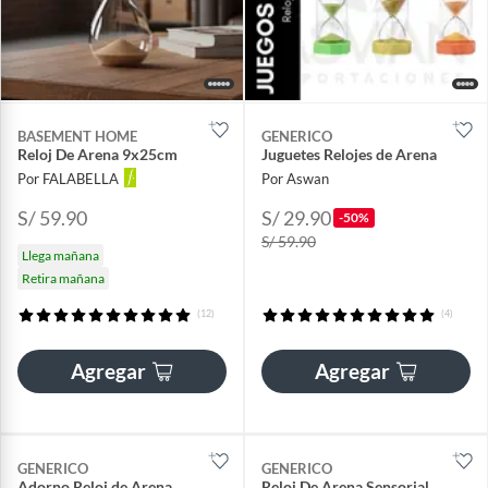
BASEMENT HOME
GENERICO
Reloj De Arena 9x25cm
Juguetes Relojes de Arena
Por FALABELLA
Por Aswan
S/ 59.90
S/ 29.90
-50%
S/ 59.90
Llega mañana
Retira mañana
(12)
(4)
Agregar
Agregar
GENERICO
GENERICO
Adorno Reloj de Arena
Reloj De Arena Sensorial