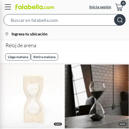
Inicia sesión
Search
Bar
location-
Ingresa tu ubicación
icon
Reloj de arena
Llega mañana
Retira mañana