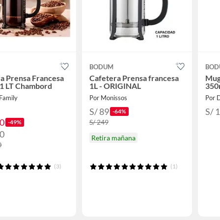
BODUM
BOD
a Prensa Francesa
Cafetera Prensa francesa
Mug
 1 LT Chambord
1L - ORIGINAL
350
Family
Por Monissos
Por
S/ 89
S/ 
-64%
90
S/ 249
-49%
90
Retira mañana
0
(3)
(1)