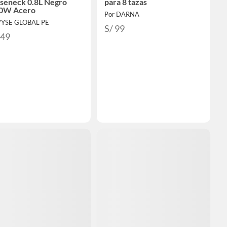
seneck 0.8L Negro
para 8 tazas
0W Acero
Por DARNA
VYSE GLOBAL PE
S/ 99
349