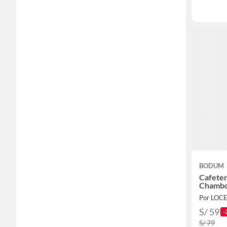
BODUM
Cafeter
Chambor
S/ 59
-
S/ 79