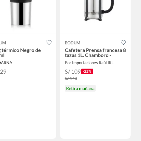
UM
BODUM
 térmico Negro de
Cafetera Prensa francesa 8
ml
tazas 1L. Chambord -
 DARNA
Por Importaciones Raúl IRL
129
S/ 109
-22%
S/ 140
Retira mañana