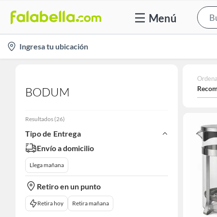
Menú
location-
Ingresa tu ubicación
icon
Ordena
Recom
BODUM
Resultados
(
26
)
Tipo de Entrega
Envío a domicilio
Llega mañana
Retiro en un punto
Retira hoy
Retira mañana