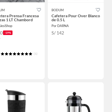
UM
BODUM
etera Prensa Francesa
Cafetera Pour Over Blanco
azas 1 LT Chambord
de 0.5 L
AlesiShop
Por DARNA
60
S/ 142
-19%
4
(1)