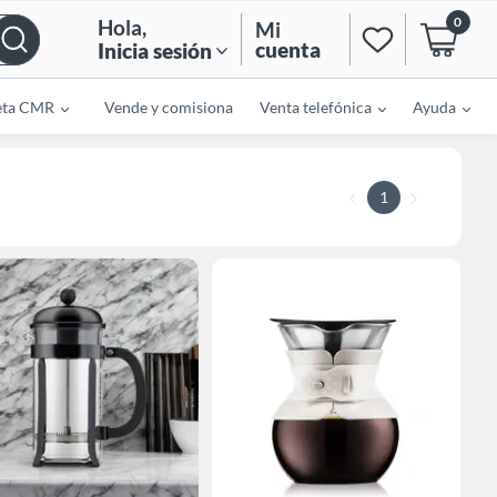
0
Hola
,
Mi
cuenta
Inicia sesión
eta CMR
Vende y comisiona
Venta telefónica
Ayuda
1