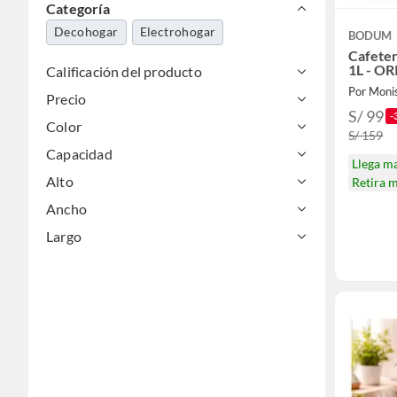
Categoría
Decohogar
Electrohogar
BODUM
Cafeter
1L - O
Calificación del producto
Por Moni
Precio
S/ 99
-
Color
S/ 159
Capacidad
Llega m
Alto
Retira 
Ancho
Largo