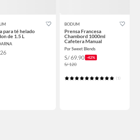
UM
BODUM
a para té helado
Prensa Francesa
on de 1.5 L
Chambord 1000ml
Cafetera Manual
 DARNA
Por Sweet Blends
126
S/ 69.90
-42%
S/ 120
(1)