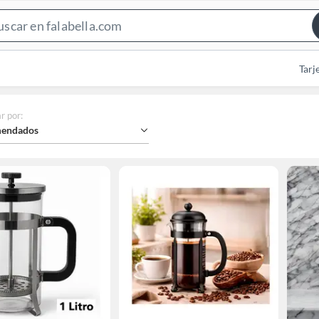
Search
Bar
Tarj
r por
:
endados