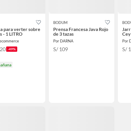
BODUM
BOD
a para verter sobre
Prensa Francesa Java Rojo
Jarr
s - 1 LITRO
de 3 tazas
Ceyl
 ecommerce
Por DARNA
Por
.20
S/ 109
S/ 
-49%
mañana