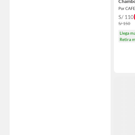
Chambor
Por CAF
S/ 110
S/ 150
Llega m
Retira 