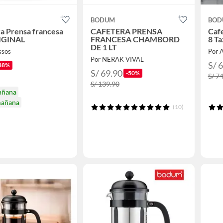
BODUM
BOD
a Prensa francesa
CAFETERA PRENSA
Caf
RIGINAL
FRANCESA CHAMBORD
8 T
DE 1 LT
ssos
Por 
Por NERAK VIVAL
S/ 
38%
S/ 69.90
-50%
S/ 7
S/ 139.90
añana
mañana
(10)