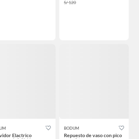
S/ 120
UM
BODUM
idor Elactrico
Repuesto de vaso con pico