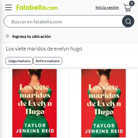
Inicia sesión
Search
Bar
location-
Ingresa tu ubicación
icon
Los siete maridos de evelyn hugo
Llega mañana
Retira mañana