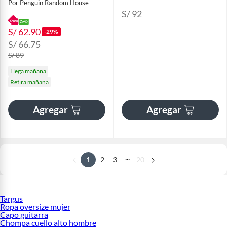
Por Penguin Random House
S/ 92
S/ 62.90
-29%
S/ 66.75
S/ 89
Llega mañana
Retira mañana
Agregar
Agregar
...
1
2
3
20
Targus
Ropa oversize mujer
Capo guitarra
Chompa cuello alto hombre