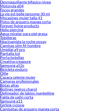
Desmaquillante bifasico nivea
Motorola g04
Focos grandes
La vie est belle lancome 30 ml
Mocasines mujer talla 41
Polos de arquero manga corta
Forever living products
Helix piercing
Agua micelar para piel grasa
Tobilleras
Niacinamida la roche posay
Camisas slim fit hombre
Umidigi a9 pro
Pantalla lcd
Porta botellas
Creatina creapure
Samsung a52s
Bicicleta enduro
Ollie
Casaca celeste mujer
Camaras profesionales
Botas altas
Botines negros charol
Delineador de labios maybelline
Falda de satin corta
Samsung a11
Girlink cyzone
Camisetas de arquero manga corta