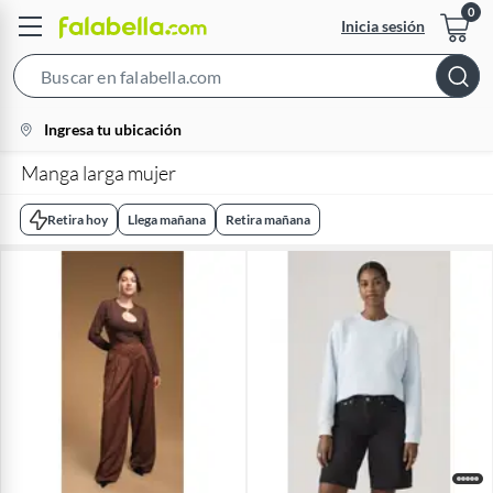
Inicia sesión
Search
Bar
location-
Ingresa tu ubicación
icon
Manga larga mujer
Retira hoy
Llega mañana
Retira mañana