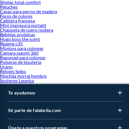
Similac total comfort
Peluches
Casas para perros de madera
Focos de colores
Cafetera francesa
Mini impresora portatil
Chaqueta de cuero rockera
Bebidas proteicas
Hugo boss the scent
Realme c35
Minions para colorear
Camara xiaomi 360
Rapunzel para colorear
Pulseras de bisuteria
Urano
Relojes Seiko
Mochila morral hombre
Sostenes Leonisa
Te ayudamos
Sé parte de falabella.com
Únete a nuestros programas