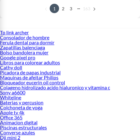
...
1
2
3
163
Tp link archer
Consolador de hombre
Ferula dental para dormir
Zapatillas balenciaga
Bolso bandolera mujer
Google pixel pro
Libros para colorear adultos
Cathy doll
Picadora de papas industrial
Maquinas de afeitar Philips
Bloqueador eucerin oil control
Colageno hidrolizado acido hialuronico y vitamina c
Sony a6600
Whiteline
Baterias y percusion
Colchoneta de yoga
Apple tv 4k
Office 365
Animacion digital
Piscinas estructurales
Converse azules
Dji mini 2