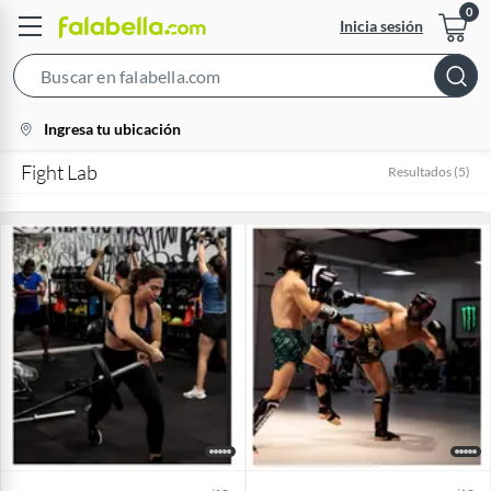
Inicia sesión
Search
Bar
location-
Ingresa tu ubicación
icon
Fight Lab
Resultados
(
5
)