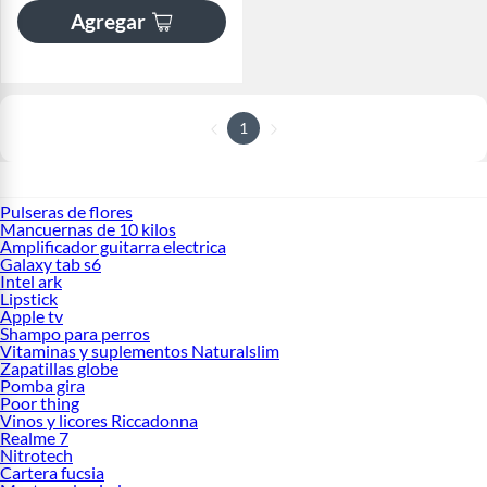
Agregar
1
Pulseras de flores
Mancuernas de 10 kilos
Amplificador guitarra electrica
Galaxy tab s6
Intel ark
Lipstick
Apple tv
Shampo para perros
Vitaminas y suplementos Naturalslim
Zapatillas globe
Pomba gira
Poor thing
Vinos y licores Riccadonna
Realme 7
Nitrotech
Cartera fucsia