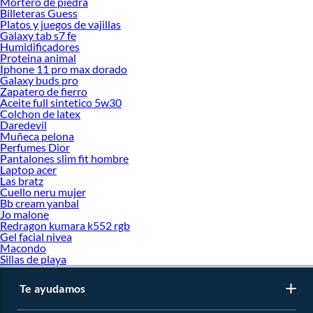
Mortero de piedra
Billeteras Guess
Platos y juegos de vajillas
Galaxy tab s7 fe
Humidificadores
Proteina animal
Iphone 11 pro max dorado
Galaxy buds pro
Zapatero de fierro
Aceite full sintetico 5w30
Colchon de latex
Daredevil
Muñeca pelona
Perfumes Dior
Pantalones slim fit hombre
Laptop acer
Las bratz
Cuello neru mujer
Bb cream yanbal
Jo malone
Redragon kumara k552 rgb
Gel facial nivea
Macondo
Sillas de playa
Te ayudamos