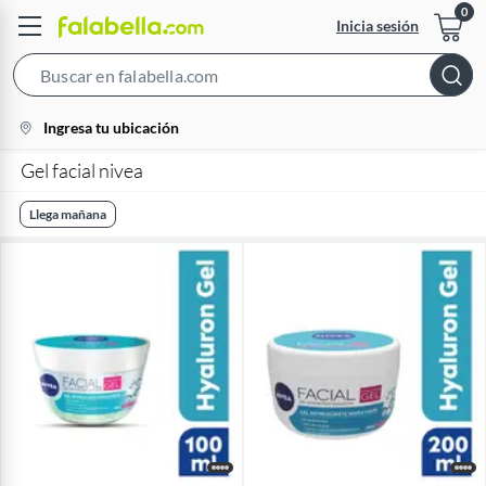
Inicia sesión
Search
Bar
location-
Ingresa tu ubicación
icon
Gel facial nivea
Llega mañana