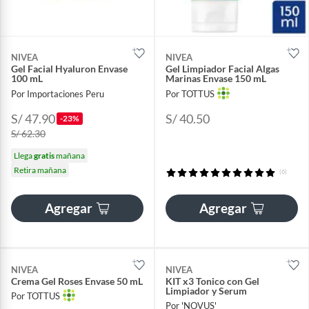
NIVEA
NIVEA
Gel Facial Hyaluron Envase
Gel Limpiador Facial Algas
100 mL
Marinas Envase 150 mL
Por Importaciones Peru
Por TOTTUS
S/ 47.90
S/ 40.50
-23%
S/ 62.30
Llega
gratis
mañana
Retira mañana
(6)
Agregar
Agregar
NIVEA
NIVEA
Crema Gel Roses Envase 50 mL
KIT x3 Tonico con Gel
Limpiador y Serum
Por TOTTUS
Por 'NOVUS'