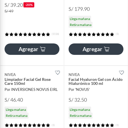
S/ 39.20
-20%
S/ 179.90
S/ 49
Llega mañana
Retira mañana
(1116)
(1)
Agregar
Agregar
NIVEA
NIVEA
Limpiador Facial Gel Rose
Facial Hyaluron Gel con Ácido
Care 150ml
Hialurónico 100 ml
Por INVERSIONES NOVUS EIRL
Por 'NOVUS'
S/ 46.40
S/ 32.50
Llega mañana
Llega mañana
Retira mañana
Retira mañana
(1)
(1)