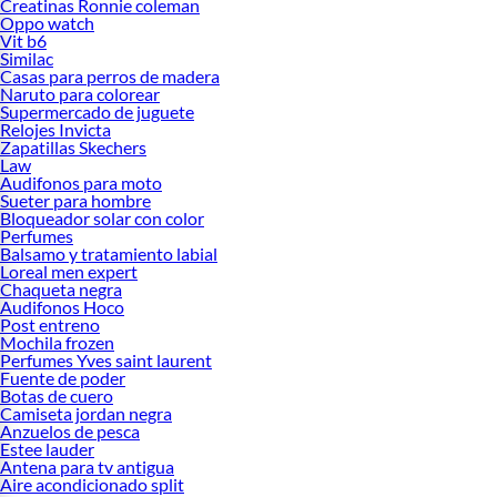
Creatinas Ronnie coleman
Oppo watch
Vit b6
Similac
Casas para perros de madera
Naruto para colorear
Supermercado de juguete
Relojes Invicta
Zapatillas Skechers
Law
Audifonos para moto
Sueter para hombre
Bloqueador solar con color
Perfumes
Balsamo y tratamiento labial
Loreal men expert
Chaqueta negra
Audifonos Hoco
Post entreno
Mochila frozen
Perfumes Yves saint laurent
Fuente de poder
Botas de cuero
Camiseta jordan negra
Anzuelos de pesca
Estee lauder
Antena para tv antigua
Aire acondicionado split