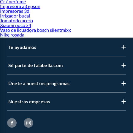
Cr7 perfume
Impresora a3 epson
Impresoras 3d
Irrigador bucal
Tomatodo acero
Xiaomi poco x4
Vaso de licuadora bosch silentmixx
Nike rosada
Te ayudamos
Sé parte de falabella.com
Únete a nuestros programas
Nuestras empresas