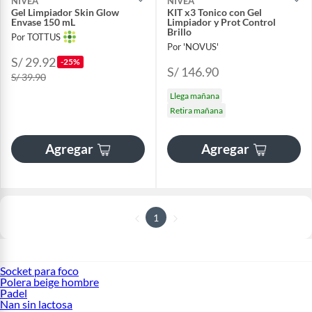
NIVEA
NIVEA
Gel Limpiador Skin Glow
KIT x3 Tonico con Gel
Envase 150 mL
Limpiador y Prot Control
Brillo
Por TOTTUS
Por 'NOVUS'
S/ 29.92
-25%
S/ 146.90
S/ 39.90
Llega mañana
Retira mañana
Agregar
Agregar
1
Socket para foco
Polera beige hombre
Padel
Nan sin lactosa