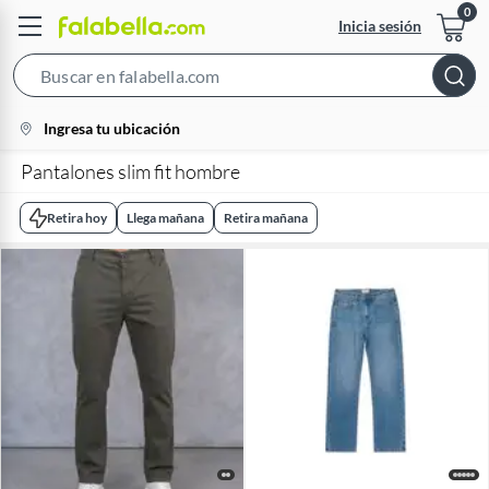
Inicia sesión
Search
Bar
location-
Ingresa tu ubicación
icon
Pantalones slim fit hombre
Retira hoy
Llega mañana
Retira mañana