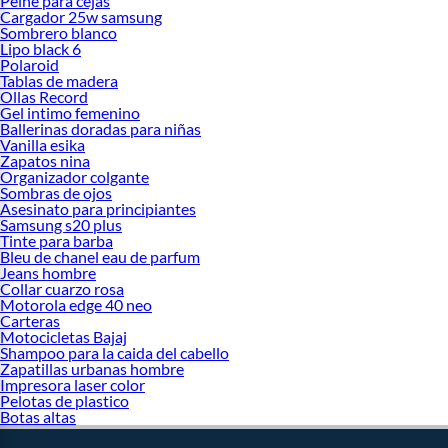
Peine para cejas
Cargador 25w samsung
Sombrero blanco
Lipo black 6
Polaroid
Tablas de madera
Ollas Record
Gel intimo femenino
Ballerinas doradas para niñas
Vanilla esika
Zapatos nina
Organizador colgante
Sombras de ojos
Asesinato para principiantes
Samsung s20 plus
Tinte para barba
Bleu de chanel eau de parfum
Jeans hombre
Collar cuarzo rosa
Motorola edge 40 neo
Carteras
Motocicletas Bajaj
Shampoo para la caida del cabello
Zapatillas urbanas hombre
Impresora laser color
Pelotas de plastico
Botas altas