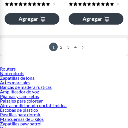
(7)
(5)
Agregar
Agregar
1
2
3
4
Routers
Nintendo ds
Zapatillas de lona
Artes marciales
Bancas de madera rusticas
Amplificador de voz
Pijamas y camisetas
Paisajes para colorear
Aire acondicionado portatil midea
Escobas de plastico
Pastillas para dormir
Mancuernas de 5 kilos
Zapatillas paw patrol