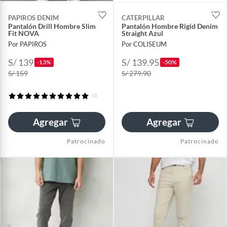
PAPIROS DENIM
CATERPILLAR
Pantalón Drill Hombre Slim
Pantalón Hombre Rigid Denim
Fit NOVA
Straight Azul
Por PAPIROS
Por COLISEUM
S/ 139
S/ 139.95
-13%
-50%
S/ 159
S/ 279.90
(1)
Agregar
Agregar
Patrocinado
Patrocinado