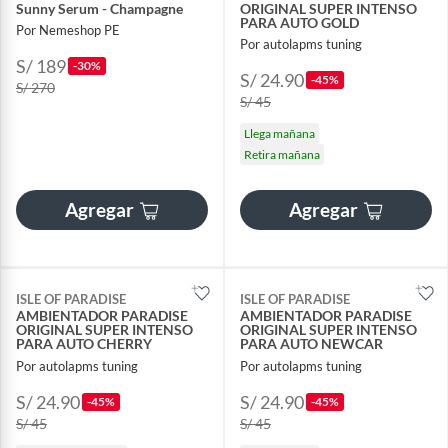
Sunny Serum - Champagne
ORIGINAL SUPER INTENSO
PARA AUTO GOLD
Por Nemeshop PE
Por autolapms tuning
S/ 189
-30%
S/ 24.90
-45%
S/ 270
S/ 45
Llega mañana
Retira mañana
Agregar
Agregar
ISLE OF PARADISE
ISLE OF PARADISE
AMBIENTADOR PARADISE
AMBIENTADOR PARADISE
ORIGINAL SUPER INTENSO
ORIGINAL SUPER INTENSO
PARA AUTO CHERRY
PARA AUTO NEWCAR
Por autolapms tuning
Por autolapms tuning
S/ 24.90
S/ 24.90
-45%
-45%
S/ 45
S/ 45