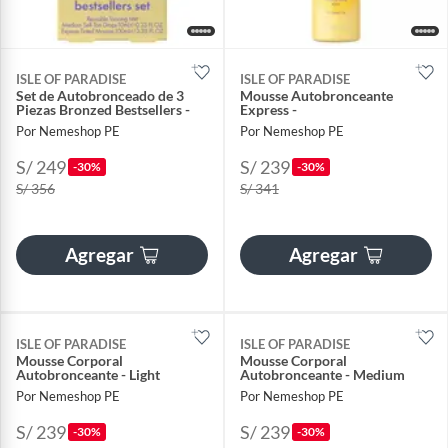
ISLE OF PARADISE
ISLE OF PARADISE
Set de Autobronceado de 3
Mousse Autobronceante
Piezas Bronzed Bestsellers -
Express -
Por Nemeshop PE
Por Nemeshop PE
S/ 249
S/ 239
-30%
-30%
S/ 356
S/ 341
Agregar
Agregar
ISLE OF PARADISE
ISLE OF PARADISE
Mousse Corporal
Mousse Corporal
Autobronceante - Light
Autobronceante - Medium
Por Nemeshop PE
Por Nemeshop PE
S/ 239
S/ 239
-30%
-30%