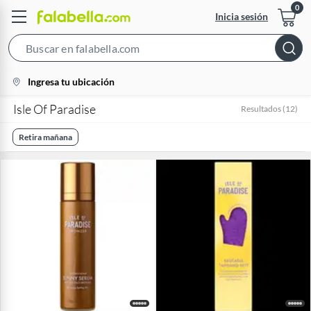
Inicia sesión
Search
Bar
location-
Ingresa tu ubicación
icon
Isle Of Paradise
Resultados
(
12
)
Retira mañana