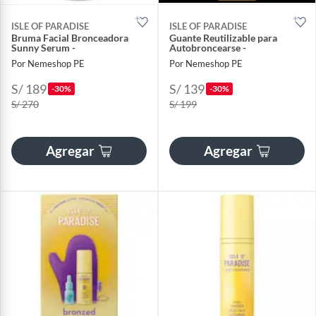
ISLE OF PARADISE
ISLE OF PARADISE
Bruma Facial Bronceadora
Guante Reutilizable para
Sunny Serum -
Autobroncearse -
Por Nemeshop PE
Por Nemeshop PE
S/ 189
S/ 139
-30%
-30%
S/ 270
S/ 199
Agregar
Agregar