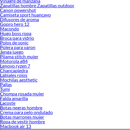
Vinagre de manzana
Zapatillas hombre Zapatillas outdoor
Canon powershot
Camiseta sport huancayo
Difusores de aroma
Gopro hero 12
Macondo
Hugo boss ropa
Broca para vidrio
Polos de sonic
Polera para varon
Jenga juego
Pijama stitch mujer
Motorola g84
Lenovo ryzen 7
Chancapiedra
Labiales rojos
Mochilas aesthetic
Pallas
Tumi
Chompa rosada mujer
Falda amarilla
Lacoste
Botas negras hombre
Crema para pelo ondulado
Botas marrones mujer
Ropa de vestir hombre
Macbook air 13