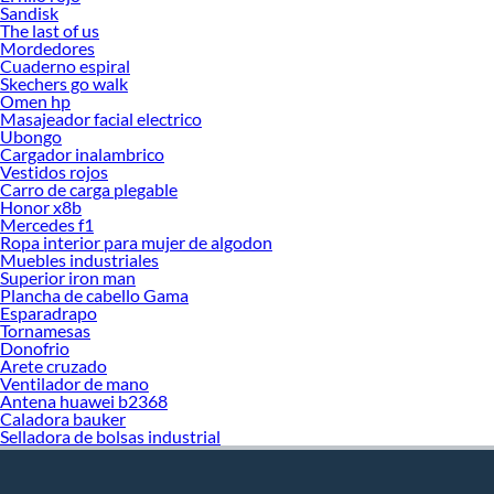
hojas secas p
Sandisk
combina la pl
The last of us
Mordedores
Sobre las
chan
Cuaderno espiral
Skechers go walk
No se re
Omen hp
Las pers
Masajeador facial electrico
Puede in
Ubongo
Consulta
Cargador inalambrico
¿Cuál es la me
Vestidos rojos
Carro de carga plegable
Depende de tu e
Honor x8b
Mercedes f1
igual de efecti
Ropa interior para mujer de algodon
rutina diaria.
Muebles industriales
Superior iron man
Lo más importa
Plancha de cabello Gama
cada producto 
Esparadrapo
Tornamesas
Empieza a cuid
Donofrio
Arete cruzado
Ventilador de mano
Antena huawei b2368
Caladora bauker
Selladora de bolsas industrial