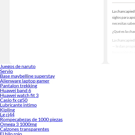
La chancapiedr
siglos para apo
necesitas saber
¿Qué es la cha
La chancapiedr
— le dan prop
formación de c
Propiedades d
Juegos de naruto
Esta
planta me
Servio
Base maybelline superstay
🌿
Salud
Alienware laptop gamer
💧
Acció
Pantalon trekking
🛡️
Hepat
Huawei band 6
⚡
Antio
Huawei watch fit 3
🌱
Apoyo
Casio fx cg50
Lubricante intimo
Dosis, present
Kipling
Lg cj44
¿Cuántos días
Rompecabezas de 1000 piezas
uso prolongado
Omega 3 1000mg
Calzones transparentes
En cuanto a la
El hilo rojo