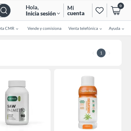
0
Hola
,
Mi
cuenta
Inicia sesión
eta CMR
Vende y comisiona
Venta telefónica
Ayuda
1