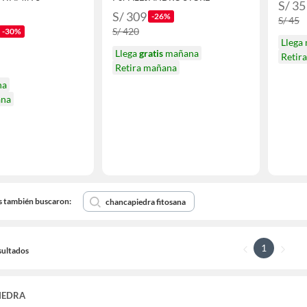
S/ 35
S/ 309
-26%
S/ 45
S/ 420
-30%
Llega
Llega
gratis
mañana
Retir
Retira mañana
na
ana
s también buscaron:
chancapiedra fitosana
1
sultados
IEDRA