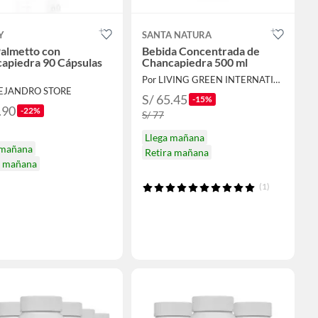
Y
SANTA NATURA
almetto con
Bebida Concentrada de
apiedra 90 Cápsulas
Chancapiedra 500 ml
Por LIVING GREEN INTERNATIONAL
LEJANDRO STORE
S/ 65.45
-15%
.90
-22%
S/ 77
Llega mañana
 mañana
Retira mañana
a mañana
(1)