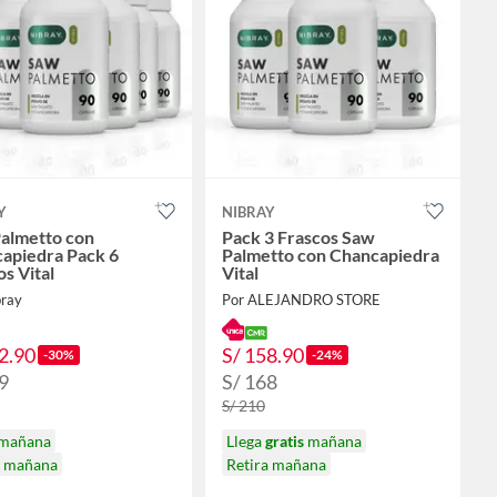
Y
NIBRAY
almetto con
Pack 3 Frascos Saw
apiedra Pack 6
Palmetto con Chancapiedra
s Vital
Vital
bray
Por ALEJANDRO STORE
2.90
S/ 158.90
-30%
-24%
9
S/ 168
S/ 210
 mañana
Llega
gratis
mañana
a mañana
Retira mañana