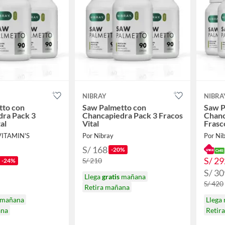
NIBRAY
NIBRA
tto con
Saw Palmetto con
Saw P
dra Pack 3
Chancapiedra Pack 3 Fracos
Chanc
al
Vital
Frasco
VITAMIN'S
Por Nibray
Por Ni
S/ 168
-20%
S/ 29
S/ 210
-24%
S/ 30
Llega
gratis
mañana
S/ 420
Retira mañana
mañana
Llega
ana
Retir