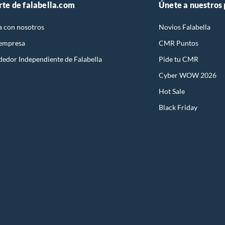
rte de falabella.com
Únete a nuestros
a con nosotros
Novios Falabella
 empresa
CMR Puntos
dedor Independiente de Falabella
Pide tu CMR
Cyber WOW 2026
Hot Sale
Black Friday