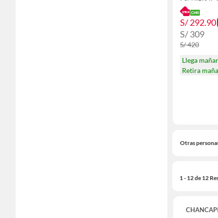
S/ 292.90
S/ 309
S/ 420
Llega maña
Retira mañ
Otras persona
1 - 12 de 12 Re
CHANCAP