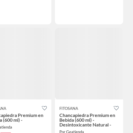
ANA
FITOSANA
apiedra Premium en
Chancapiedra Premium en
 (600 ml) -
Bebida (600 ml) -
Desintoxicante Natural -
atienda
Por Geatienda