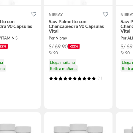
NIBRAY
NIBRA
tto con
Saw Palmetto con
Saw P
ra 90 Cápsulas
Chancapiedra 90 Cápsulas
Chanc
Vital
Vital
VITAMIN'S
Por Nibray
Por A
S/ 69.90
S/ 69
22%
-22%
S/ 90
S/ 90
na
Llega mañana
Llega
ana
Retira mañana
Retir
(1)