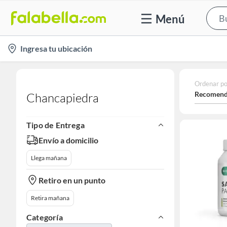
Menú
location-
Ingresa tu ubicación
icon
Ordenar po
Recomend
Chancapiedra
Tipo de Entrega
Envío a domicilio
Llega mañana
Retiro en un punto
Retira mañana
Categoría