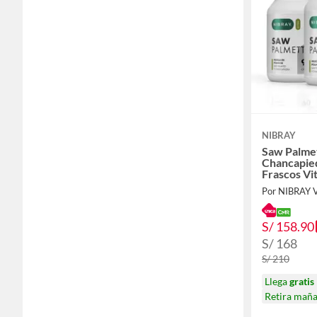
NIBRAY
Saw Palme
Chancapie
Frascos Vit
Por NIBRAY 
S/ 158.90
S/ 168
S/ 210
Llega
gratis
Retira mañ