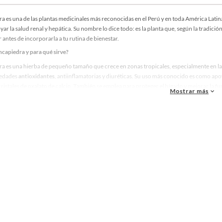
a es una de las plantas medicinales más reconocidas en el Perú y en toda América Lat
yar la salud renal y hepática. Su nombre lo dice todo: es la planta que, según la tradici
 antes de incorporarla a tu rutina de bienestar.
ncapiedra y para qué sirve?
a es una hierba de pequeño tamaño que crece en zonas tropicales, especialmente en l
iedades
antioxidantes
, antiinflamatorias y diuréticas. Su uso más conocido es como apo
ristales de oxalato de calcio. También se emplea para proteger el hígado y mejorar la fun
Mostrar más
e la chancapiedra que debes conocer
dicinal
actúa en varios sistemas del organismo a la vez:
 renal:
favorece la eliminación natural de cálculos y reduce su formación.
n diurética:
estimula la eliminación de líquidos y toxinas por la orina.
oprotectora:
apoya la desintoxicación y el funcionamiento del hígado.
xidante:
combate el estrés oxidativo asociado al envejecimiento celular.
 digestivo:
alivia molestias gastrointestinales en la medicina tradicional.
aciones y contraindicaciones de la chancapiedra
 se puede tomar la chancapiedra?
El consumo habitual varía entre dos y cuatro semanas
 sin supervisión médica.
s
chancapiedra pastillas o cápsulas
, la dosis típica oscila entre 500 mg y 1000 mg diari