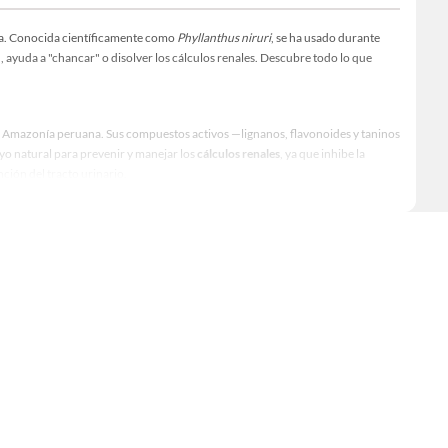
ina. Conocida científicamente como
Phyllanthus niruri
, se ha usado durante
ón, ayuda a "chancar" o disolver los cálculos renales. Descubre todo lo que
a Amazonía peruana. Sus compuestos activos —lignanos, flavonoides y taninos
yo natural para prevenir y manejar los
cálculos renales
, ya que inhibe la
ción del tracto urinario.
, siempre bajo orientación de un profesional de salud. No se recomienda el
os. También se consigue en
chancapiedra jarabe
o bebida concentrada, y en