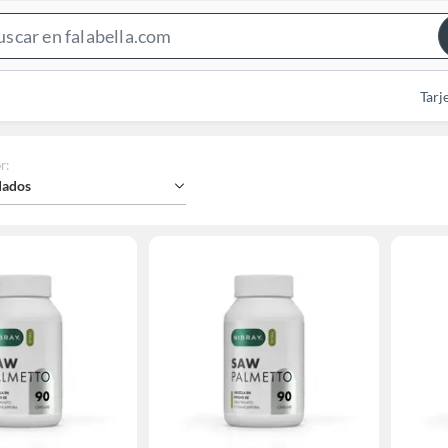
Search
Bar
Tarj
r
:
ados