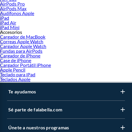
AirPods Pro
AirPods Max
Audífonos Apple
iPad
iPad Air
iPad Mini
Accesorios
Cargador de MacBook
Correas Apple Watch
Cargador Apple Watch
Fundas para AirPods
Cargador de iPhone
Case de iPhone
Cargador Portátil iPhone
Apple Pencil
Teclado para iPad
Teclados Apple
Te ayudamos
Sé parte de falabella.com
Únete a nuestros programas