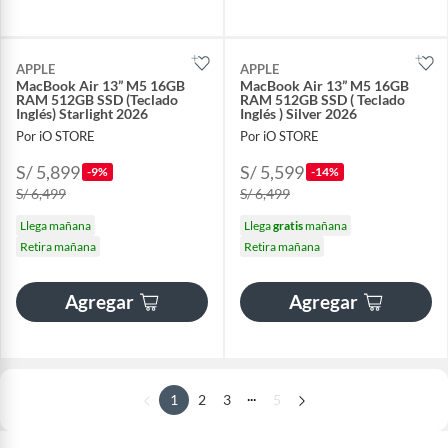
APPLE
APPLE
MacBook Air 13” M5 16GB
MacBook Air 13” M5 16GB
RAM 512GB SSD (Teclado
RAM 512GB SSD ( Teclado
Inglés) Starlight 2026
Inglés ) Silver 2026
Por iO STORE
Por iO STORE
S/ 5,899
S/ 5,599
-9%
-14%
S/ 6,499
S/ 6,499
Llega mañana
Llega
gratis
mañana
Retira mañana
Retira mañana
Agregar
Agregar
...
1
2
3
5