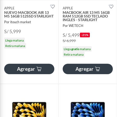
APPLE
APPLE
NUEVO MACBOOK AIR 13
MACBOOK AIR 13 M5 16GB
M5 16GB 512SSD STARLIGHT
RAM 512GB SSD TECLADO
INGLES - STARLIGHT
Por itouch market
Por WETECH
S/ 5,999
S/ 5,499
-21%
Llega mañana
S/ 6,999
Retira mañana
Llega
gratis
mañana
Retira mañana
Agregar
Agregar