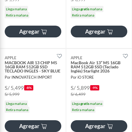
Llega mañana
Llega
gratis
mañana
Retira mañana
Retira mañana
Agregar
Agregar
APPLE
APPLE
MACBOOK AIR 13 CHIP M5
MacBook Air 13” M5 16GB
16GB RAM 512GB SSD
RAM 512GB SSD (Teclado
TECLADO INGLES - SKY BLUE
Inglés) Starlight 2026
Por INNOVATECH IMPORT
Por iO STORE
S/ 5,499
S/ 5,899
-8%
-9%
S/ 5,999
S/ 6,499
Llega mañana
Llega
gratis
mañana
Retira mañana
Retira mañana
Agregar
Agregar