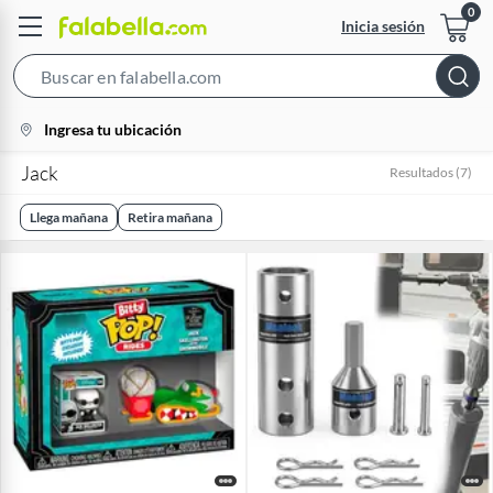
Inicia sesión
Search
Bar
location-
Ingresa tu ubicación
icon
Jack
Resultados
(
7
)
Llega mañana
Retira mañana