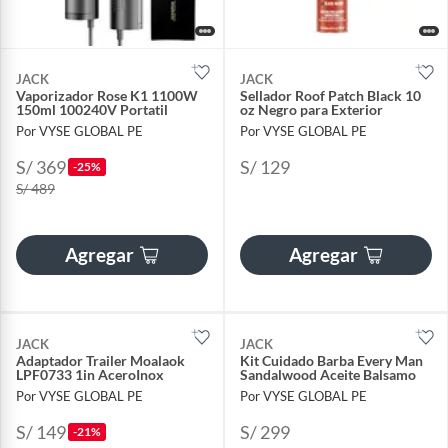
JACK
JACK
Vaporizador Rose K1 1100W
Sellador Roof Patch Black 10
150ml 100240V Portatil
oz Negro para Exterior
Por VYSE GLOBAL PE
Por VYSE GLOBAL PE
S/ 369
S/ 129
-25%
S/ 489
Agregar
Agregar
JACK
JACK
Adaptador Trailer Moalaok
Kit Cuidado Barba Every Man
LPF0733 1in AceroInox
Sandalwood Aceite Balsamo
Por VYSE GLOBAL PE
Por VYSE GLOBAL PE
S/ 149
S/ 299
-21%