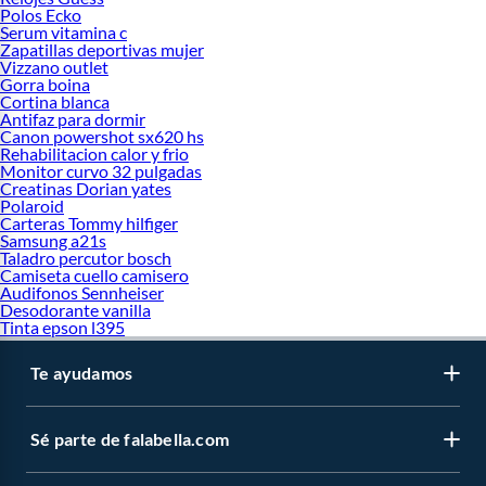
Polos Ecko
Serum vitamina c
Zapatillas deportivas mujer
Vizzano outlet
Gorra boina
Cortina blanca
Antifaz para dormir
Canon powershot sx620 hs
Rehabilitacion calor y frio
Monitor curvo 32 pulgadas
Creatinas Dorian yates
Polaroid
Carteras Tommy hilfiger
Samsung a21s
Taladro percutor bosch
Camiseta cuello camisero
Audifonos Sennheiser
Desodorante vanilla
Tinta epson l395
Te ayudamos
Sé parte de falabella.com