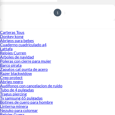
1
Carteras Tous
Donkey kong
Abrigos para bebes
Cuaderno cuadriculado a4
Lattafa
Relojes Curren
Arboles de navidad
Poleras con cierre para mujer
Barco pirata
Zapatos cat punta de acero
Razer blackwidow
Crep protect
Abrigo negro
Audifonos con cancelacion de ruido
Tubo de 4 pulgadas
Tragus piercing
Tv samsung 65 pulgadas
Botines de cuero para hombre
Linterna minera
Nezuko para colorear
Relojes Guess