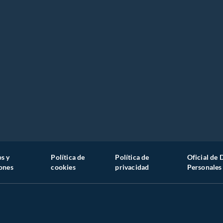
s y
Política de
Política de
Oficial de 
ones
cookies
privacidad
Personales