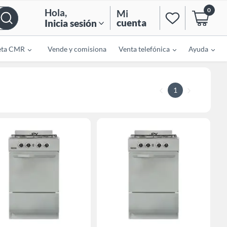
0
Hola
,
Mi
cuenta
Inicia sesión
eta CMR
Vende y comisiona
Venta telefónica
Ayuda
1