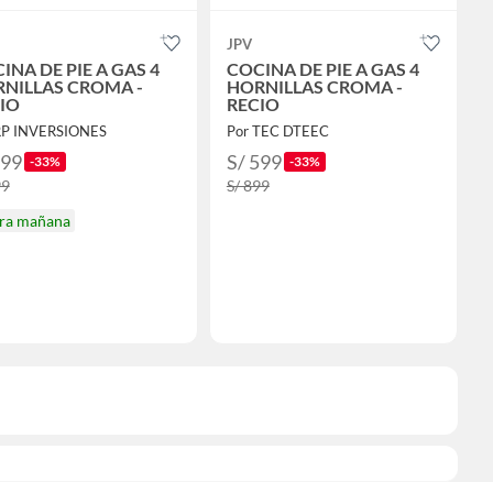
JPV
INA DE PIE A GAS 4
COCINA DE PIE A GAS 4
NILLAS CROMA -
HORNILLAS CROMA -
IO
RECIO
RP INVERSIONES
Por TEC DTEEC
599
S/ 599
-33%
-33%
99
S/ 899
ira mañana