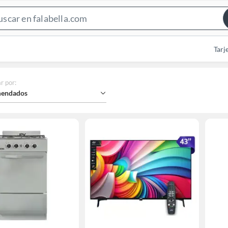
Search
Bar
Tarj
r por
:
endados