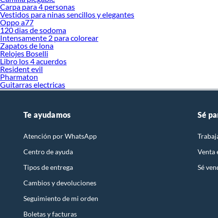
Carpa para 4 personas
Vestidos para ninas sencillos y elegantes
Oppo a77
120 dias de sodoma
Intensamente 2 para colorear
Zapatos de lona
Relojes Boselli
Libro los 4 acuerdos
Resident evil
Pharmaton
Guitarras electricas
Te ayudamos
Sé pa
Atención por WhatsApp
Trabaj
Centro de ayuda
Venta
Tipos de entrega
Sé ven
Cambios y devoluciones
Seguimiento de mi orden
Boletas y facturas