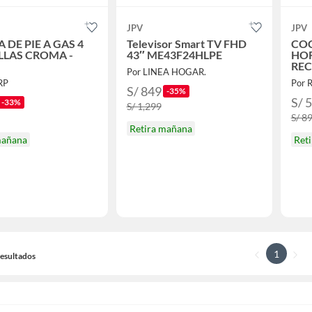
JPV
JPV
 DE PIE A GAS 4
Televisor Smart TV FHD
COC
LLAS CROMA -
43″ ME43F24HLPE
HOR
REC
Por LINEA HOGAR.
RP
Por 
S/ 849
-35%
S/ 
-33%
S/ 1,299
S/ 8
Retira mañana
mañana
Ret
1
 Resultados