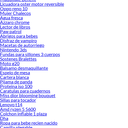
Licuadora oster motor reversible
Oppo reno 10
Mujer Chalecos
Agua fresca
Azzaro chrome
Lector de libros
Paw patrol
Abrigos para bebes
Disfraz de vampiro
Macetas de autorriego
Nintendo 3ds
Fundas para sillones 3 cuerpos
Sostenes Bralettes
Moto g20
Balsamo desmaquillante
Espejo de mesa
Cartera blanca
Pijama de panda
Proteina iso 100
Caratulas para cuadernos
Miss dior blooming bouquet
Sillas para tocador
Lenovo t14
Amd ryzen 5 5600
Colchon inflable 1 plaza
Dha
Ropa para bebe recien nacido
Camilla plegable