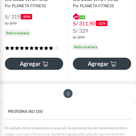
Por PLANETA FITNESS
Por PLANETA FITNESS
S/ 319
-20%
S/ 311.90
S/ 399
-22%
S/ 329
Retira mañana
S/ 399
Retira mañana
(2)
Agregar
Agregar
1
PROTEÍNA ISO 100
El cuidado de la composición corporal y la optimización del rendimiento físico
exigen una nutrición precisa, donde la ingesta adecuada de macronutrientes