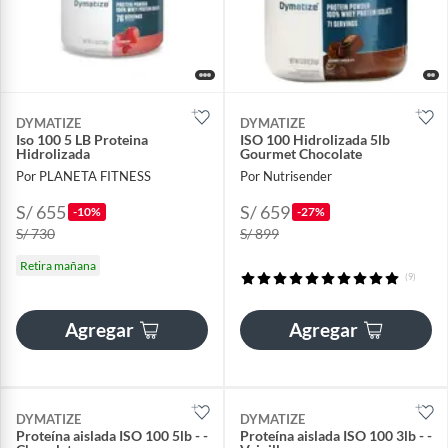
DYMATIZE
DYMATIZE
Iso 100 5 LB Proteina
ISO 100 Hidrolizada 5lb
Hidrolizada
Gourmet Chocolate
Por PLANETA FITNESS
Por Nutrisender
S/ 655
S/ 659
-10%
-27%
S/ 730
S/ 899
Retira mañana
(9)
Agregar
Agregar
DYMATIZE
DYMATIZE
Proteína aislada ISO 100 5lb - -
Proteína aislada ISO 100 3lb - -