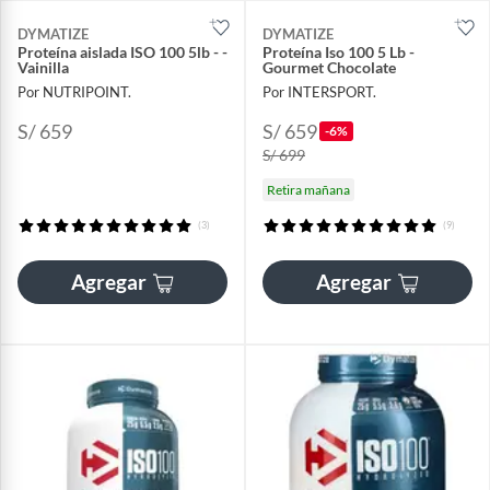
DYMATIZE
DYMATIZE
Proteína aislada ISO 100 5lb - -
Proteína Iso 100 5 Lb -
Vainilla
Gourmet Chocolate
Por NUTRIPOINT.
Por INTERSPORT.
S/ 659
S/ 659
-6%
S/ 699
Retira mañana
(3)
(9)
Agregar
Agregar