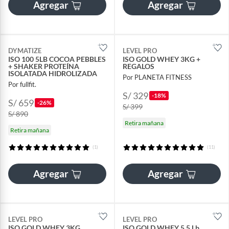
Agregar
Agregar
DYMATIZE
LEVEL PRO
ISO 100 5LB COCOA PEBBLES
ISO GOLD WHEY 3KG +
+ SHAKER PROTEÍNA
REGALOS
ISOLATADA HIDROLIZADA
Por PLANETA FITNESS
Por fullfit.
S/ 329
-18%
S/ 659
-26%
S/ 399
S/ 890
Retira mañana
Retira mañana
(1)
(11)
Agregar
Agregar
LEVEL PRO
LEVEL PRO
ISO GOLD WHEY 3KG
ISO GOLD WHEY 5.5 Lb