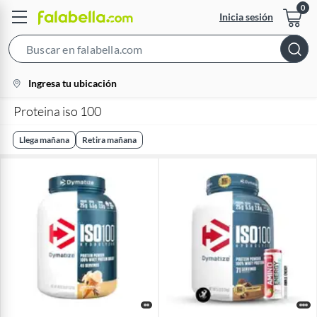
Inicia sesión
Search
Bar
location-
Ingresa tu ubicación
icon
Proteina iso 100
Llega mañana
Retira mañana