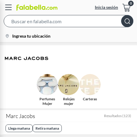
Inicia sesión
Search
Bar
location-
Ingresa tu ubicación
icon
Perfumes
Relojes
Carteras
Mujer
mujer
Marc Jacobs
Resultados
(
123
)
Llega mañana
Retira mañana