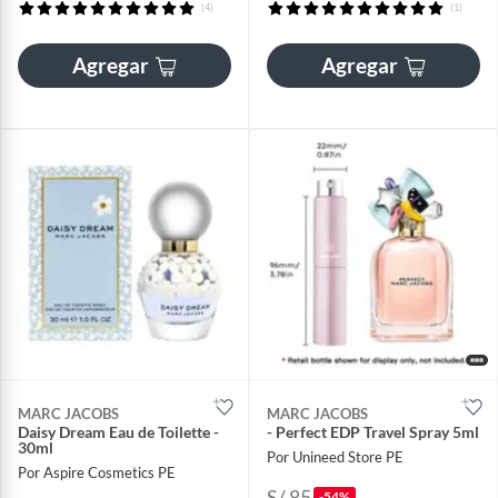
(4)
(1)
Agregar
Agregar
MARC JACOBS
MARC JACOBS
Daisy Dream Eau de Toilette -
- Perfect EDP Travel Spray 5ml
30ml
Por Unineed Store PE
Por Aspire Cosmetics PE
S/ 85
-54%