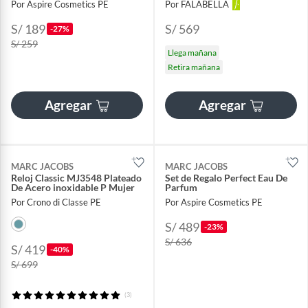
Por Aspire Cosmetics PE
Por FALABELLA
S/ 189
S/ 569
-27%
S/ 259
Llega mañana
Retira mañana
Agregar
Agregar
MARC JACOBS
MARC JACOBS
Reloj Classic MJ3548 Plateado
Set de Regalo Perfect Eau De
De Acero inoxidable P Mujer
Parfum
Por Crono di Classe PE
Por Aspire Cosmetics PE
S/ 489
-23%
S/ 636
S/ 419
-40%
S/ 699
(3)