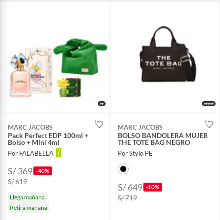
MARC JACOBS
MARC JACOBS
Pack Perfect EDP 100ml +
BOLSO BANDOLERA MUJER
Bolso + Mini 4ml
THE TOTE BAG NEGRO
Por FALABELLA
Por Stylo PE
S/ 369
-40%
S/ 619
S/ 649
-10%
Llega mañana
S/ 719
Retira mañana