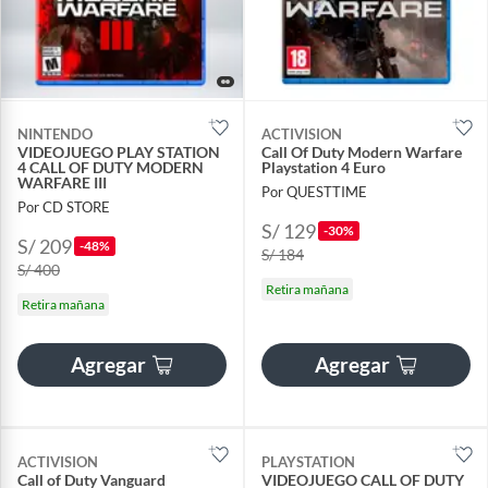
NINTENDO
ACTIVISION
VIDEOJUEGO PLAY STATION
Call Of Duty Modern Warfare
4 CALL OF DUTY MODERN
Playstation 4 Euro
WARFARE III
Por QUESTTIME
Por CD STORE
S/ 129
-30%
S/ 209
-48%
S/ 184
S/ 400
Retira mañana
Retira mañana
Agregar
Agregar
ACTIVISION
PLAYSTATION
Call of Duty Vanguard
VIDEOJUEGO CALL OF DUTY