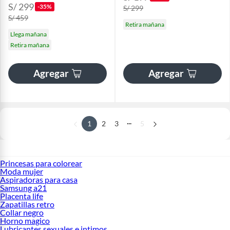
S/ 299
-35%
S/ 299
S/ 459
Retira mañana
Llega mañana
Retira mañana
Agregar
Agregar
...
1
2
3
5
Princesas para colorear
Moda mujer
Aspiradoras para casa
Samsung a21
Placenta life
Zapatillas retro
Collar negro
Horno magico
Lubricantes sexuales e intimos