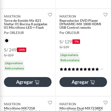
MAXTRON
MAXTRON
Torre de Sonido Mx 821
Reproductor DVD Player
Stellar 01 Bocina 8 pulgadas
DYNAMIC-MX 1808 HDMI
01 Micrófono LED + Flash
USB Control remoto
Por ORLESUR
Por ORLESUR
S/ 129
-7%
S/ 139
S/ 249
-24%
S/ 329
Llega mañana
Retira mañana
Llega mañana
Retira mañana
(6)
Agregar
Agregar
MAXTRON
MAXTRON
Micrófono MX7258
Micrófono Dual MX7238RX