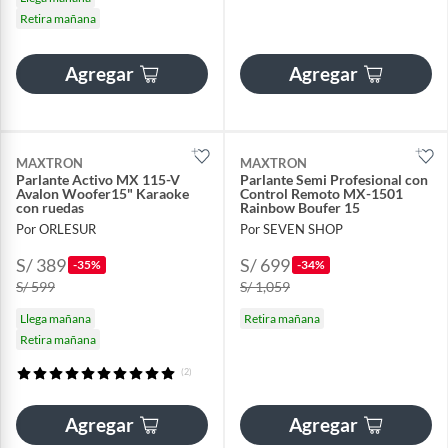
Retira mañana
Agregar
Agregar
MAXTRON
MAXTRON
Parlante Activo MX 115-V
Parlante Semi Profesional con
Avalon Woofer15" Karaoke
Control Remoto MX-1501
con ruedas
Rainbow Boufer 15
Por ORLESUR
Por SEVEN SHOP
S/ 389
S/ 699
-35%
-34%
S/ 599
S/ 1,059
Llega mañana
Retira mañana
Retira mañana
(2)
Agregar
Agregar