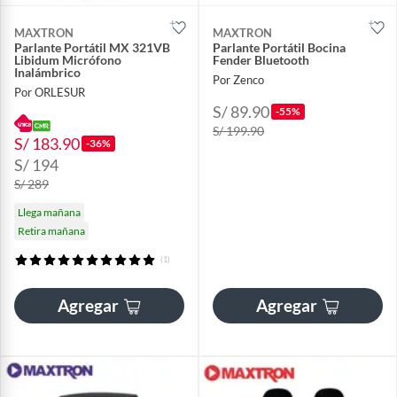
MAXTRON
MAXTRON
Parlante Portátil MX 321VB
Parlante Portátil Bocina
Libidum Micrófono
Fender Bluetooth
Inalámbrico
Por Zenco
Por ORLESUR
S/ 89.90
-55%
S/ 199.90
S/ 183.90
-36%
S/ 194
S/ 289
Llega mañana
Retira mañana
(1)
Agregar
Agregar