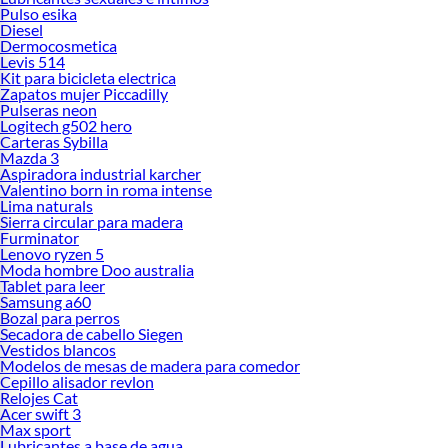
Pulso esika
Diesel
Dermocosmetica
Levis 514
Kit para bicicleta electrica
Zapatos mujer Piccadilly
Pulseras neon
Logitech g502 hero
Carteras Sybilla
Mazda 3
Aspiradora industrial karcher
Valentino born in roma intense
Lima naturals
Sierra circular para madera
Furminator
Lenovo ryzen 5
Moda hombre Doo australia
Tablet para leer
Samsung a60
Bozal para perros
Secadora de cabello Siegen
Vestidos blancos
Modelos de mesas de madera para comedor
Cepillo alisador revlon
Relojes Cat
Acer swift 3
Max sport
Lubricantes a base de agua