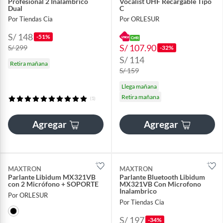
Profesional 2 Inalámbrico
Vocalist UHF Recargable Tipo
Dual
C
Por Tiendas Cia
Por ORLESUR
S/ 148
-51%
S/ 107.90
S/ 299
-32%
S/ 114
Retira mañana
S/ 159
Llega mañana
Retira mañana
(1)
Agregar
Agregar
MAXTRON
MAXTRON
Parlante Libidum MX321VB
Parlante Bluetooth Libidum
con 2 Micrófono + SOPORTE
MX321VB Con Microfono
Inalambrico
Por ORLESUR
Por Tiendas Cia
S/ 197
-34%