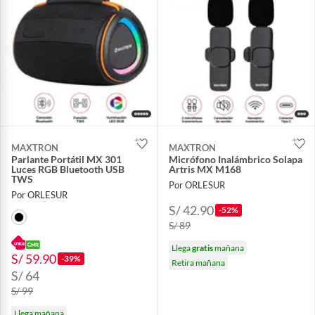
MAXTRON
MAXTRON
Parlante Portátil MX 301
Micrófono Inalámbrico Solapa
Luces RGB Bluetooth USB
Artris MX M168
TWS
Por ORLESUR
Por ORLESUR
S/ 42.90
-52%
S/ 89
Llega
gratis
mañana
S/ 59.90
-39%
Retira mañana
S/ 64
S/ 99
Llega mañana