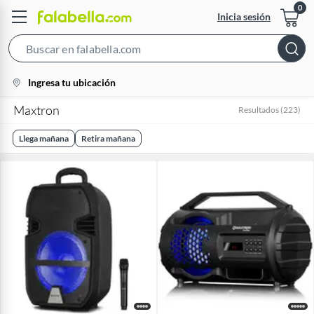
Inicia sesión
Search
Bar
location-
Ingresa tu ubicación
icon
Maxtron
Resultados
(
223
)
Llega mañana
Retira mañana