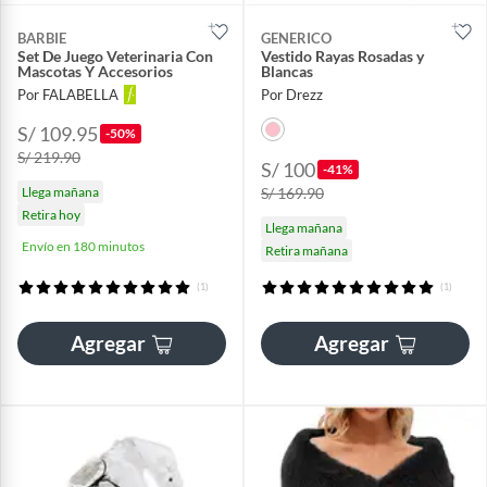
BARBIE
GENERICO
Set De Juego Veterinaria Con
Vestido Rayas Rosadas y
Mascotas Y Accesorios
Blancas
Por FALABELLA
Por Drezz
S/ 109.95
-50%
S/ 219.90
S/ 100
-41%
Llega mañana
S/ 169.90
Retira hoy
Llega mañana
Envío en 180 minutos
Retira mañana
(1)
(1)
Agregar
Agregar