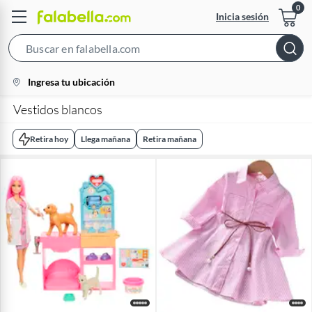
Inicia sesión
Search
Bar
location-
Ingresa tu ubicación
icon
Vestidos blancos
Retira hoy
Llega mañana
Retira mañana