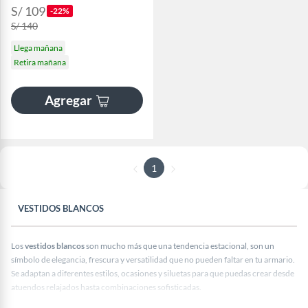
S/ 109
-22%
S/ 140
Llega mañana
Retira mañana
Agregar
1
VESTIDOS BLANCOS
Los
vestidos blancos
son mucho más que una tendencia estacional, son un
símbolo de elegancia, frescura y versatilidad que no pueden faltar en tu armario.
Se adaptan a diferentes estilos, ocasiones y siluetas para que puedas crear desde
atuendos relajados hasta combinaciones sofisticadas.
¿Cuándo se puede usar un vestido blanco?