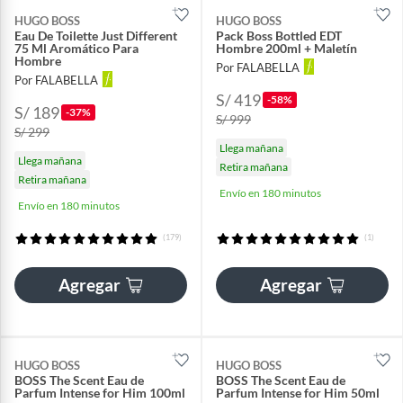
HUGO BOSS
HUGO BOSS
Eau De Toilette Just Different
Pack Boss Bottled EDT
75 Ml Aromático Para
Hombre 200ml + Maletín
Hombre
Por FALABELLA
Por FALABELLA
S/ 419
-58%
S/ 189
-37%
S/ 999
S/ 299
Llega mañana
Llega mañana
Retira mañana
Retira mañana
Envío en 180 minutos
Envío en 180 minutos
(179)
(1)
Agregar
Agregar
HUGO BOSS
HUGO BOSS
BOSS The Scent Eau de
BOSS The Scent Eau de
Parfum Intense for Him 100ml
Parfum Intense for Him 50ml