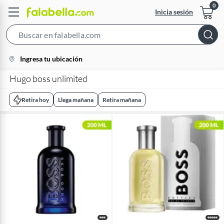
Inicia sesión
Search
Bar
location-
Ingresa tu ubicación
icon
Hugo boss unlimited
Retira hoy
Llega mañana
Retira mañana