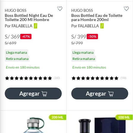
HUGO BOSS
HUGO BOSS
Boss Bottled Night Eau De
Boss Bottled Eau de Toilette
Toilette 200 Ml Hombre
para Hombre 200ml
Por FALABELLA
Por FALABELLA
S/ 369
S/ 399
-47%
-50%
S/ 699
S/ 799
Llega mañana
Llega mañana
Retira mañana
Retira mañana
Envío en 180 minutos
Envío en 180 minutos
(360)
(548)
Agregar
Agregar