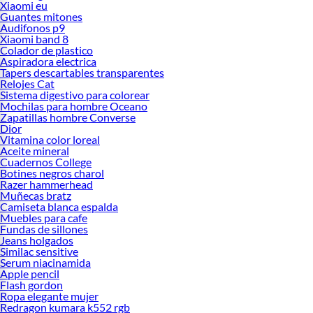
Xiaomi eu
Guantes mitones
Audifonos p9
Xiaomi band 8
Colador de plastico
Aspiradora electrica
Tapers descartables transparentes
Relojes Cat
Sistema digestivo para colorear
Mochilas para hombre Oceano
Zapatillas hombre Converse
Dior
Vitamina color loreal
Aceite mineral
Cuadernos College
Botines negros charol
Razer hammerhead
Muñecas bratz
Camiseta blanca espalda
Muebles para cafe
Fundas de sillones
Jeans holgados
Similac sensitive
Serum niacinamida
Apple pencil
Flash gordon
Ropa elegante mujer
Redragon kumara k552 rgb