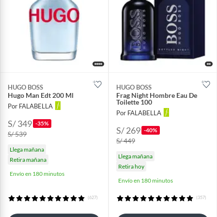
HUGO BOSS
HUGO BOSS
Hugo Man Edt 200 Ml
Frag Night Hombre Eau De
Toilette 100
Por FALABELLA
Por FALABELLA
S/ 349
-35%
S/ 269
-40%
S/ 539
S/ 449
Llega mañana
Llega mañana
Retira mañana
Retira hoy
Envío en 180 minutos
Envío en 180 minutos
(627)
(357)