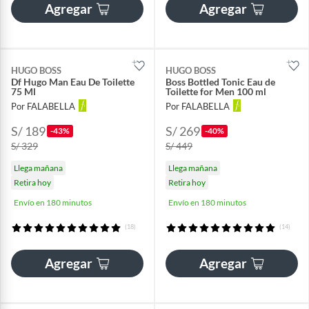
Agregar
Agregar
HUGO BOSS
HUGO BOSS
Df Hugo Man Eau De Toilette
Boss Bottled Tonic Eau de
75 Ml
Toilette for Men 100 ml
Por FALABELLA
Por FALABELLA
S/ 189
S/ 269
-43%
-40%
S/ 329
S/ 449
Llega mañana
Llega mañana
Retira hoy
Retira hoy
Envío en 180 minutos
Envío en 180 minutos
(18)
(14)
Agregar
Agregar