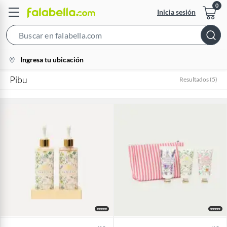
Inicia sesión
Search
Bar
location-
Ingresa tu ubicación
icon
Pibu
Resultados
(
5
)