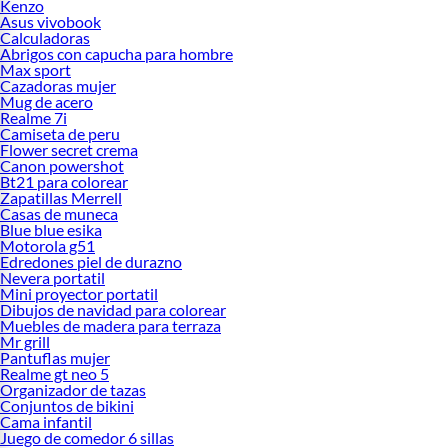
Kenzo
Asus vivobook
Calculadoras
Abrigos con capucha para hombre
Max sport
Cazadoras mujer
Mug de acero
Realme 7i
Camiseta de peru
Flower secret crema
Canon powershot
Bt21 para colorear
Zapatillas Merrell
Casas de muneca
Blue blue esika
Motorola g51
Edredones piel de durazno
Nevera portatil
Mini proyector portatil
Dibujos de navidad para colorear
Muebles de madera para terraza
Mr grill
Pantuflas mujer
Realme gt neo 5
Organizador de tazas
Conjuntos de bikini
Cama infantil
Juego de comedor 6 sillas