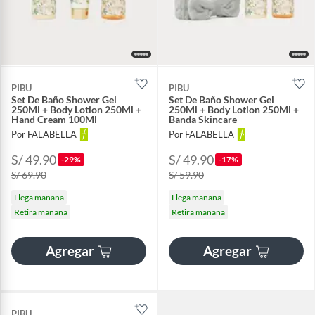
PIBU
PIBU
Set De Baño Shower Gel
Set De Baño Shower Gel
250Ml + Body Lotion 250Ml +
250Ml + Body Lotion 250Ml +
Hand Cream 100Ml
Banda Skincare
Por FALABELLA
Por FALABELLA
S/ 49.90
S/ 49.90
-29%
-17%
S/ 69.90
S/ 59.90
Llega mañana
Llega mañana
Retira mañana
Retira mañana
Agregar
Agregar
PIBU