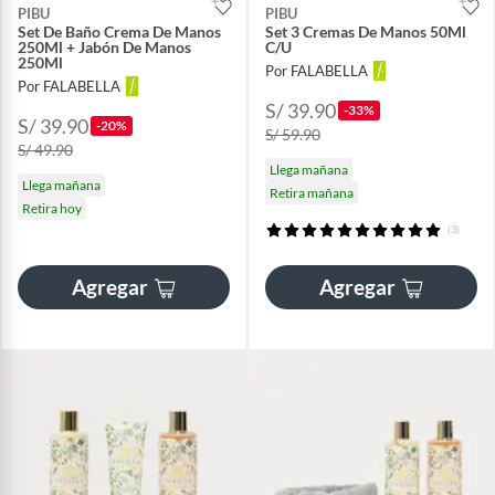
PIBU
PIBU
Set De Baño Crema De Manos
Set 3 Cremas De Manos 50Ml
250Ml + Jabón De Manos
C/U
250Ml
Por FALABELLA
Por FALABELLA
S/ 39.90
-33%
S/ 39.90
-20%
S/ 59.90
S/ 49.90
Llega mañana
Llega mañana
Retira mañana
Retira hoy
(3)
Agregar
Agregar