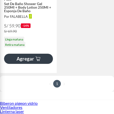
Set De Baño Shower Gel
250Ml + Body Lotion 250Ml +
Esponja De Baño
Por FALABELLA
S/ 59.90
-14%
S/ 69.90
Llega mañana
Retira mañana
Agregar
1
Biberon pigeon vidrio
Ventiladores
Linterna laser