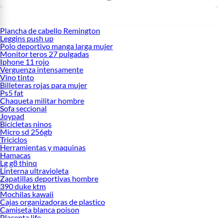
Plancha de cabello Remington
Leggins push up
Polo deportivo manga larga mujer
Monitor teros 27 pulgadas
Iphone 11 rojo
Verguenza intensamente
Vino tinto
Billeteras rojas para mujer
Ps5 fat
Chaqueta militar hombre
Sofa seccional
Joypad
Bicicletas ninos
Micro sd 256gb
Triciclos
Herramientas y maquinas
Hamacas
Lg g8 thinq
Linterna ultravioleta
Zapatillas deportivas hombre
390 duke ktm
Mochilas kawaii
Cajas organizadoras de plastico
Camiseta blanca poison
Placenta life