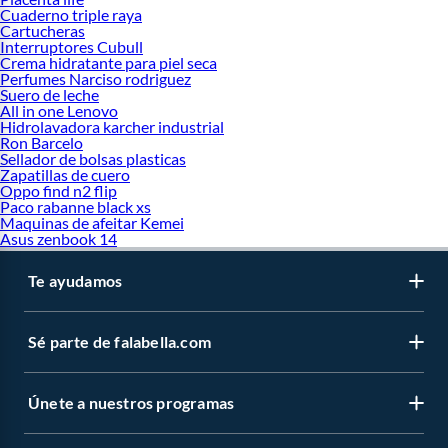
Cuaderno triple raya
Cartucheras
Interruptores Cubull
Crema hidratante para piel seca
Perfumes Narciso rodriguez
Suero de leche
All in one Lenovo
Hidrolavadora karcher industrial
Ron Barcelo
Sellador de bolsas plasticas
Zapatillas de cuero
Oppo find n2 flip
Paco rabanne black xs
Maquinas de afeitar Kemei
Asus zenbook 14
Te ayudamos
Sé parte de falabella.com
Únete a nuestros programas