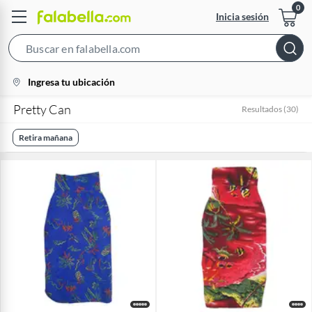
Inicia sesión
Search
Bar
location-
Ingresa tu ubicación
icon
Pretty Can
Resultados
(
30
)
Retira mañana