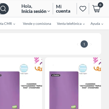
0
Hola
,
Mi
cuenta
Inicia sesión
eta CMR
Vende y comisiona
Venta telefónica
Ayuda
1