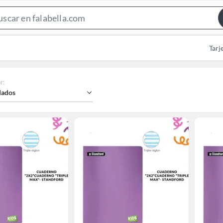
Search
Bar
Tarj
r
:
ados