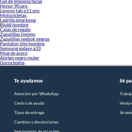
Gel de limpieza facial
Honor 90 pro
Lenovo tab p11 pro
Motocicletas
Ladrillo king kong
Bividi hombre
Cajas de regalo
Zapatillas tommy
Zapatillas reebok negras
Pantalon slim hombre
Samsung galaxy a33
Mug de acero
Abrigo negro mujer
Gorra boina
Te ayudamos
Sé pa
Atención por WhatsApp
Trabaj
Centro de ayuda
Venta
Tipos de entrega
Sé ven
Cambios y devoluciones
Seguimiento de mi orden