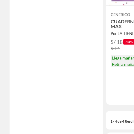
GENERICO
CUADERNO
MAX
Por LA TIE
S/ 18
-14%
S/ 21
Llega maña
Retira mañ
1 - 4 de 4 Resu