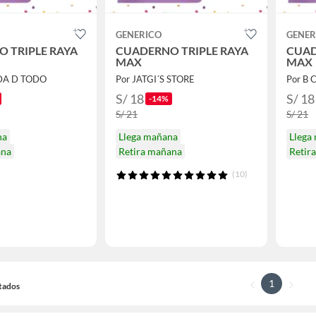
GENERICO
GENER
 TRIPLE RAYA
CUADERNO TRIPLE RAYA
CUAD
MAX
MAX
NDA D TODO
Por JATGI´S STORE
Por B C
S/ 18
S/ 18
-14%
S/ 21
S/ 21
na
Llega mañana
Llega
ana
Retira mañana
Retir
(10)
1
ltados