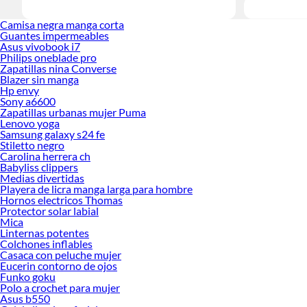
Camisa negra manga corta
Guantes impermeables
Asus vivobook i7
Philips oneblade pro
Zapatillas nina Converse
Blazer sin manga
Hp envy
Sony a6600
Zapatillas urbanas mujer Puma
Lenovo yoga
Samsung galaxy s24 fe
Stiletto negro
Carolina herrera ch
Babyliss clippers
Medias divertidas
Playera de licra manga larga para hombre
Hornos electricos Thomas
Protector solar labial
Mica
Linternas potentes
Colchones inflables
Casaca con peluche mujer
Eucerin contorno de ojos
Funko goku
Polo a crochet para mujer
Asus b550