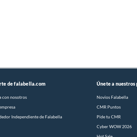
rte de falabella.com
Únete a nuestros
a con nosotros
Novios Falabella
 empresa
CMR Puntos
dedor Independiente de Falabella
Pide tu CMR
Cyber WOW 2026
Hot Sale