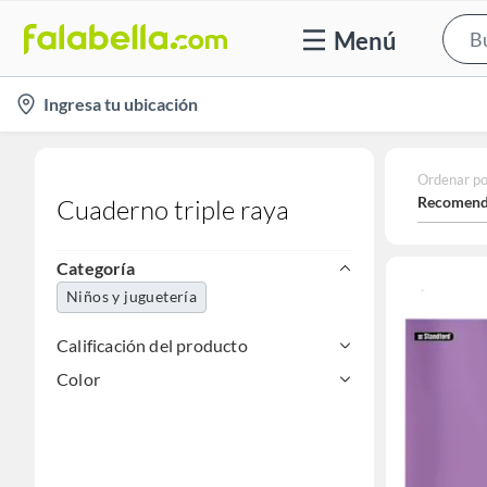
Menú
location-
Ingresa tu ubicación
icon
Ordenar po
Recomend
Cuaderno triple raya
Categoría
Niños y juguetería
Calificación del producto
Color