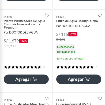
PURA
PURA
Planta Purificadora De Agua
Filtro de Agua Beauty Ducha
Osmosis Inversa Alcalina
Por DOCTOR DEL AGUA
Premium
Por DOCTOR DEL AGUA
S/ 115
-57%
S/ 270
S/ 1,679
-42%
S/ 2,900
Llega mañana
Retira mañana
Envío en 180 minutos
(1)
(9)
Agregar
Agregar
PURA
PURA
Filtro Purificador Mini Directo
Glicerina Vegetal US 100