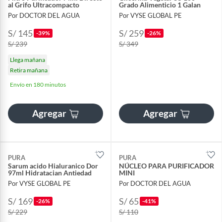
al Grifo Ultracompacto
Grado Alimenticio 1 Galan
Por DOCTOR DEL AGUA
Por VYSE GLOBAL PE
S/ 145
S/ 259
-39%
-26%
S/ 239
S/ 349
Llega mañana
Retira mañana
Envío en 180 minutos
Agregar
Agregar
PURA
PURA
Sarum acido Hialuranico Dor
NÚCLEO PARA PURIFICADOR
97ml Hidratacian Antiedad
MINI
Por VYSE GLOBAL PE
Por DOCTOR DEL AGUA
S/ 169
S/ 65
-26%
-41%
S/ 229
S/ 110