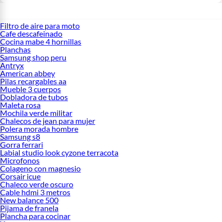
Filtro de aire para moto
Cafe descafeinado
Cocina mabe 4 hornillas
Planchas
Samsung shop peru
Antryx
American abbey
Pilas recargables aa
Mueble 3 cuerpos
Dobladora de tubos
Maleta rosa
Mochila verde militar
Chalecos de jean para mujer
Polera morada hombre
Samsung s8
Gorra ferrari
Labial studio look cyzone terracota
Microfonos
Colageno con magnesio
Corsair icue
Chaleco verde oscuro
Cable hdmi 3 metros
New balance 500
Pijama de franela
Plancha para cocinar