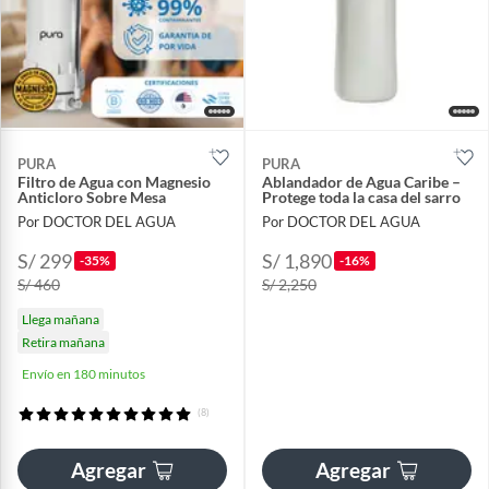
PURA
PURA
Filtro de Agua con Magnesio
Ablandador de Agua Caribe –
Anticloro Sobre Mesa
Protege toda la casa del sarro
Por DOCTOR DEL AGUA
Por DOCTOR DEL AGUA
S/ 299
S/ 1,890
-35%
-16%
S/ 460
S/ 2,250
Llega mañana
Retira mañana
Envío en 180 minutos
(8)
Agregar
Agregar