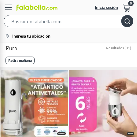
Inicia sesión
Search
Bar
location-
Ingresa tu ubicación
icon
Pura
Resultados
(
31
)
Retira mañana