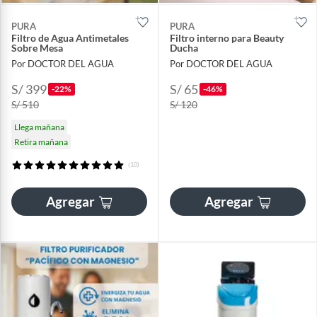
PURA
PURA
Filtro de Agua Antimetales
Filtro interno para Beauty
Sobre Mesa
Ducha
Por DOCTOR DEL AGUA
Por DOCTOR DEL AGUA
S/ 399
S/ 65
-22%
-46%
S/ 510
S/ 120
Llega mañana
Retira mañana
(10)
Agregar
Agregar