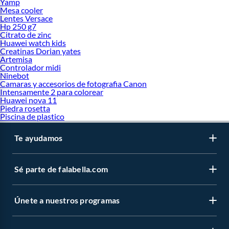
Yamp
Mesa cooler
Lentes Versace
Hp 250 g7
Citrato de zinc
Huawei watch kids
Creatinas Dorian yates
Artemisa
Controlador midi
Ninebot
Camaras y accesorios de fotografia Canon
Intensamente 2 para colorear
Huawei nova 11
Piedra rosetta
Piscina de plastico
Te ayudamos
Sé parte de falabella.com
Únete a nuestros programas