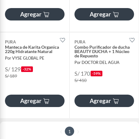
Agregar
Agregar
PURA
PURA
Manteca de Karita Organica
Combo Purificador de ducha
220g Hidratante Natural
BEAUTY DUCHA + 1 Núcleo
de Repuesto
Por VYSE GLOBAL PE
Por DOCTOR DEL AGUA
S/ 129
-32%
S/ 170
-59%
S/ 189
S/ 410
Agregar
Agregar
1