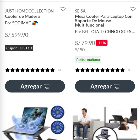
JUST HOME COLLECTION
SEISA
Cooler de Madera
Mesa Cooler Para Laptop Con
Soporte De Mouse
Por SODIMAC
Multifuncional
Por BELLOTA TECHNOLOGIES S.A.C
S/ 599.90
S/ 79.90
-11%
Cupón: JUST10
S/ 90
Retira mañana
(10)
(5)
Agregar
Agregar