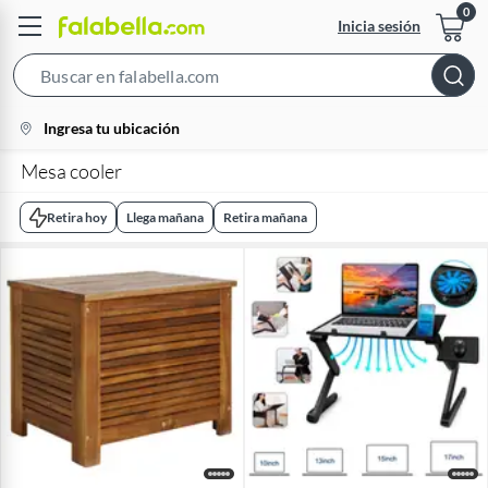
Inicia sesión
Search
Bar
location-
Ingresa tu ubicación
icon
Mesa cooler
Retira hoy
Llega mañana
Retira mañana