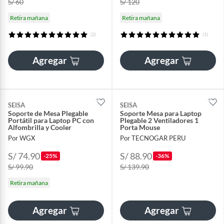
S/ 60
S/ 120
Retira mañana
Retira mañana
(2)
(1)
Agregar
Agregar
SEISA
SEISA
Soporte de Mesa Plegable
Soporte Mesa para Laptop
Portátil para Laptop PC con
Plegable 2 Ventiladores 1
Alfombrilla y Cooler
Porta Mouse
Por WGX
Por TECNOGAR PERU
S/ 74.90
S/ 88.90
-25%
-36%
S/ 99.90
S/ 139.90
Retira mañana
Agregar
Agregar