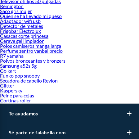
Televisor philips 50 pulgadas
Remington
Saco gris mujer
Quien se ha llevado mi queso
Adaptador wifi usb
Detector de metales
Frigobar Electrolux
Casacas corte princesa
Cerave gel limpiador
Polos camiseros manga larga
Perfume zentro yanbal precio
R7 yamaha
Polvos bronceantes y bronzers
Samsung a52s 5g
Go kart
Funko pop snoopy
Secadora de cabello Revlon
Glitter
Kaspersky
Peine para cejas
Cortinas roller
Te ayudamos
Sé parte de falabella.com