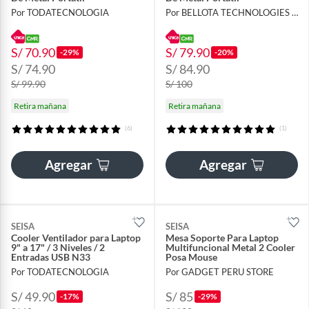
Por TODATECNOLOGIA
Por BELLOTA TECHNOLOGIES S.A.C
S/ 70.90
S/ 79.90
-29%
-20%
S/ 74.90
S/ 84.90
S/ 99.90
S/ 100
Retira mañana
Retira mañana
(6)
(1)
Agregar
Agregar
SEISA
SEISA
Cooler Ventilador para Laptop
Mesa Soporte Para Laptop
9" a 17" / 3 Niveles / 2
Multifuncional Metal 2 Cooler
Entradas USB N33
Posa Mouse
Por TODATECNOLOGIA
Por GADGET PERU STORE
S/ 49.90
S/ 85
-17%
-29%