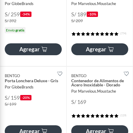
Por GlobeBrands
Por Marvelous.Moustache
S/ 259
S/ 189
-34%
-10%
S/ 392
S/ 209
Envío
gratis
(774)
Agregar
Agregar
BENTGO
BENTGO
Porta Lonchera Deluxe - Gris
Contenedor de Alimentos de
Acero Inoxidable - Dorado
Por GlobeBrands
Por Marvelous.Moustache
S/ 159
-20%
S/ 169
S/ 199
(119)
Agregar
Agregar