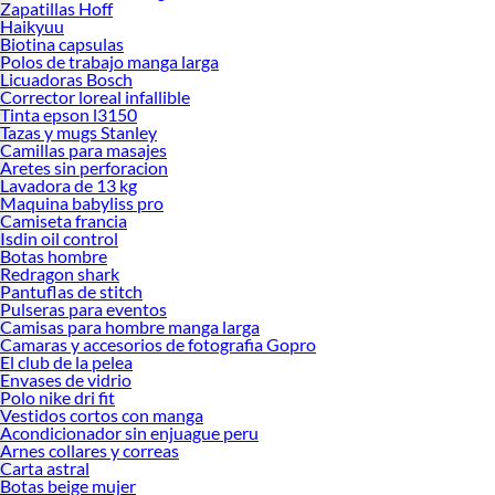
Zapatillas Hoff
Haikyuu
Biotina capsulas
Polos de trabajo manga larga
Licuadoras Bosch
Corrector loreal infallible
Tinta epson l3150
Tazas y mugs Stanley
Camillas para masajes
Aretes sin perforacion
Lavadora de 13 kg
Maquina babyliss pro
Camiseta francia
Isdin oil control
Botas hombre
Redragon shark
Pantuflas de stitch
Pulseras para eventos
Camisas para hombre manga larga
Camaras y accesorios de fotografia Gopro
El club de la pelea
Envases de vidrio
Polo nike dri fit
Vestidos cortos con manga
Acondicionador sin enjuague peru
Arnes collares y correas
Carta astral
Botas beige mujer