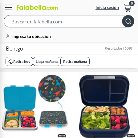
Inicia sesión
Search
Bar
location-
Ingresa tu ubicación
icon
Bentgo
Resultados
(
609
)
Retira hoy
Llega mañana
Retira mañana