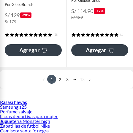
Por GlobeBrands
Por GlobeBrands
S/ 114.90
-17%
S/ 129
-28%
S/ 139
S/ 179
(28)
(1)
Agregar
Agregar
...
1
2
3
13
Rasasi hawas
Samsung s25
Perfume salvaje
Licras deportivas para mujer
Jugueteria Monster high
Zapatillas de futbol Nike
Camiseta santa fe negra