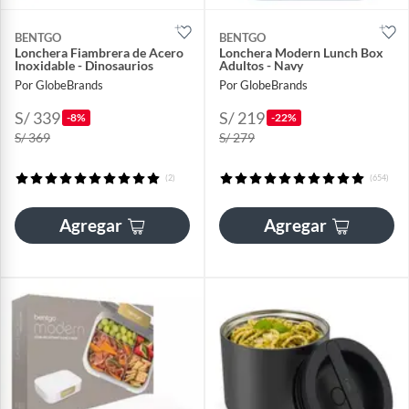
BENTGO
BENTGO
Lonchera Fiambrera de Acero
Lonchera Modern Lunch Box
Inoxidable - Dinosaurios
Adultos - Navy
Por GlobeBrands
Por GlobeBrands
S/ 339
S/ 219
-8%
-22%
S/ 369
S/ 279
(2)
(654)
Agregar
Agregar