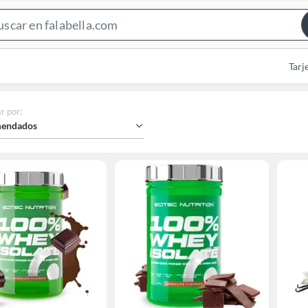
Search
Bar
Tarj
r por
:
endados