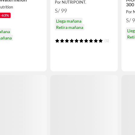
Por NUTRIPOINT.
300
utrition
S/ 99
Por 
-63%
S/ 
Llega mañana
Retira mañana
Lle
añana
Ret
mañana
(1)