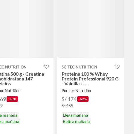
EC NUTRITION
SCITEC NUTRITION
tina 500 g - Creatina
Proteina 100 % Whey
ohidratada 147
Protein Professional 920 G
icios
- Vainilla +
PORTAPROTEINA
uc Nutrition
Por Luc Nutrition
169
S/ 174
-23%
-62%
19
S/ 459
ga mañana
Llega mañana
ira mañana
Retira mañana