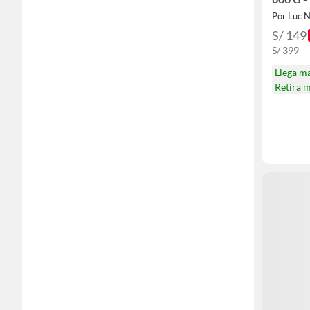
Por Luc N
S/ 149
S/ 399
Llega m
Retira 