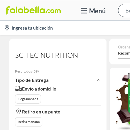
Menú
location-
Ingresa tu ubicación
icon
Ordena
Recom
SCITEC NUTRITION
Resultados
(
59
)
Tipo de Entrega
Envío a domicilio
Llega mañana
Retiro en un punto
Retira mañana