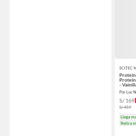
SCITEC 
Protei
Protein
- Vainill
Por Luc N
S/ 169
S/ 459
Llega m
Retira 