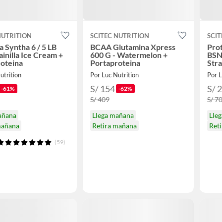
NUTRITION
SCITEC NUTRITION
SCIT
a Syntha 6 / 5 LB
BCAA Glutamina Xpress
Prot
ainilla Ice Cream +
600 G - Watermelon +
BSN 
oteina
Portaproteina
Str
utrition
Por Luc Nutrition
Por L
S/ 154
S/ 
-61%
-62%
S/ 409
S/ 7
añana
Llega mañana
Lle
mañana
Retira mañana
Ret
(59)