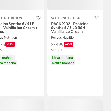
EC NUTRITION
SCITEC NUTRITION
eina Syntha 6 / 5 LB
PACK X 02 - Proteina
- Vainilla Ice Cream +
Syntha 6 / 5 LB BSN -
aps
Vainilla Ice Cream
uc Nutrition
Por Luc Nutrition
275
S/ 499
-61%
-60%
09
S/ 1,250
ga mañana
Llega mañana
ira mañana
Retira mañana