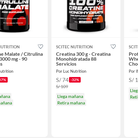
NUTRITION
SCITEC NUTRITION
SCIT
ne Malate / Citrulina
Creatina 300 g - Creatina
Pro
3000 mg - 90
Monohidratada 88
Whey
as
Servicios
Cho
utrition
Por Luc Nutrition
Por 
S/ 74
S/ 
57%
-32%
S/ 109
Lle
añana
Llega mañana
Ret
mañana
Retira mañana