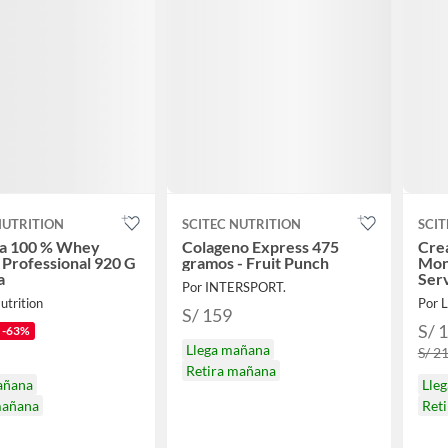
NUTRITION
SCITEC NUTRITION
SCIT
na 100 % Whey
Colageno Express 475
Crea
 Professional 920 G
gramos - Fruit Punch
Mon
a
Serv
Por INTERSPORT.
utrition
Por L
S/ 159
S/ 
-63%
Llega mañana
S/ 2
Retira mañana
añana
Lle
mañana
Ret