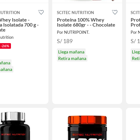
NUTRITION
SCITEC NUTRITION
SCIT
hey Isolate -
Proteína 100% Whey
Pro
a Isolatada 700 g -
Isolate 680gr - - Chocolate
Prof
ate
Por NUTRIPOINT.
Por 
utrition
S/ 189
S/ 
-26%
Llega mañana
Lle
Retira mañana
Ret
añana
mañana