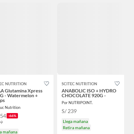
EC NUTRITION
SCITEC NUTRITION
A Glutamina Xpress
ANABOLIC ISO + HYDRO
 G - Watermelon +
CHOCOLATE 920G -
aps
Por NUTRIPOINT.
uc Nutrition
S/ 239
154
-66%
Llega mañana
59
Retira mañana
ga mañana