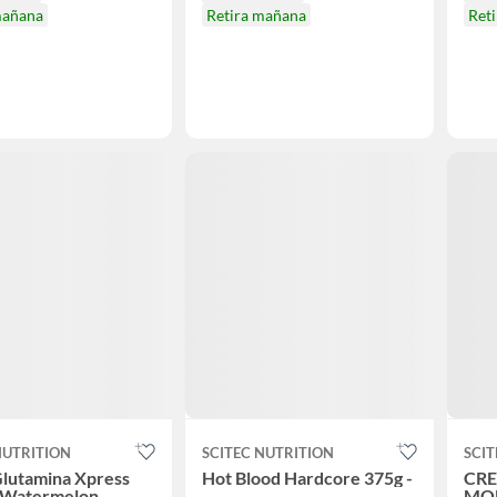
mañana
Retira mañana
Ret
NUTRITION
SCITEC NUTRITION
SCIT
lutamina Xpress
Hot Blood Hardcore 375g -
CRE
- Watermelon
MO