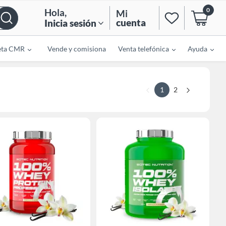
0
Hola
,
Mi
cuenta
Inicia sesión
eta CMR
Vende y comisiona
Venta telefónica
Ayuda
1
2