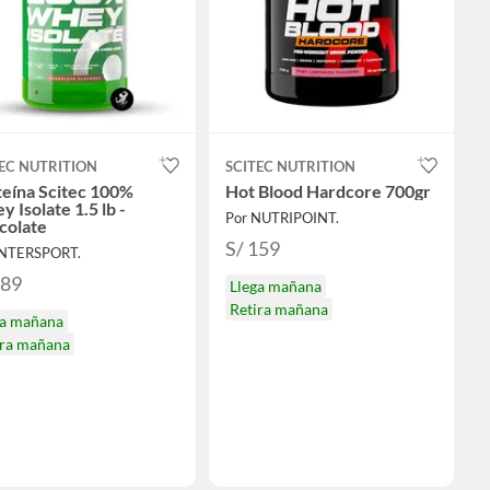
EC NUTRITION
SCITEC NUTRITION
teína Scitec 100%
Hot Blood Hardcore 700gr
 Isolate 1.5 lb -
Por NUTRIPOINT.
colate
S/ 159
INTERSPORT.
189
Llega mañana
Retira mañana
ga mañana
ira mañana