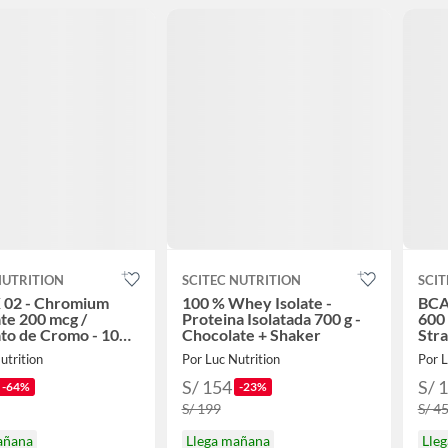
NUTRITION
SCITEC NUTRITION
SCIT
 02 - Chromium
100 % Whey Isolate -
BCA
ate 200 mcg /
Proteina Isolatada 700 g -
600
ato de Cromo - 100
Chocolate + Shaker
Str
s
utrition
Por Luc Nutrition
Por L
S/ 154
S/ 
-64%
-23%
S/ 199
S/ 4
añana
Llega mañana
Lle