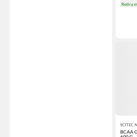
Retira 
SCITEC 
BCAA G
600 G 