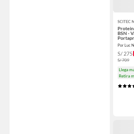
SCITEC 
Protein
BSN - V
Portapr
Por Luc N
S/ 275
S/ 709
Llega m
Retira 