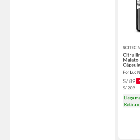
SCITEC 
Citrulli
Malato 
Cápsul
Por Luc N
S/ 89
-
S/ 209
Llega m
Retira 