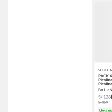
SCITEC 
PACK X
Picolin
Picolin
Tableta
Por Luc N
S/ 128
S/ 359
Llega m