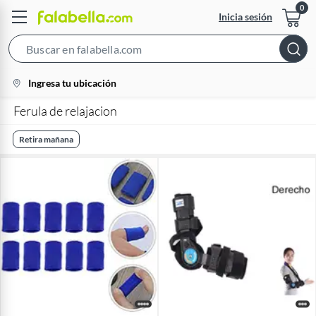
Inicia sesión
Search
Bar
location-
Ingresa tu ubicación
icon
Ferula de relajacion
Retira mañana