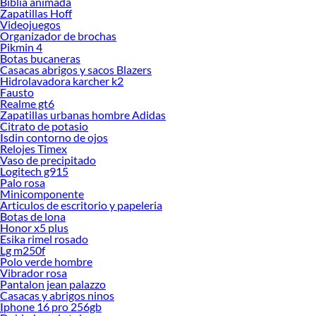
Biblia animada
Zapatillas Hoff
Videojuegos
Organizador de brochas
Pikmin 4
Botas bucaneras
Casacas abrigos y sacos Blazers
Hidrolavadora karcher k2
Fausto
Realme gt6
Zapatillas urbanas hombre Adidas
Citrato de potasio
Isdin contorno de ojos
Relojes Timex
Vaso de precipitado
Logitech g915
Palo rosa
Minicomponente
Articulos de escritorio y papeleria
Botas de lona
Honor x5 plus
Esika rimel rosado
Lg m250f
Polo verde hombre
Vibrador rosa
Pantalon jean palazzo
Casacas y abrigos ninos
Iphone 16 pro 256gb