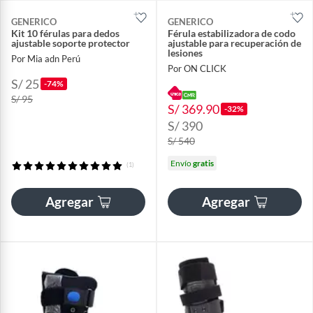
GENERICO
GENERICO
Kit 10 férulas para dedos
Férula estabilizadora de codo
ajustable soporte protector
ajustable para recuperación de
lesiones
Por Mia adn Perú
Por ON CLICK
S/ 25
-74%
S/ 95
S/ 369.90
-32%
S/ 390
S/ 540
Envío
gratis
(1)
Agregar
Agregar