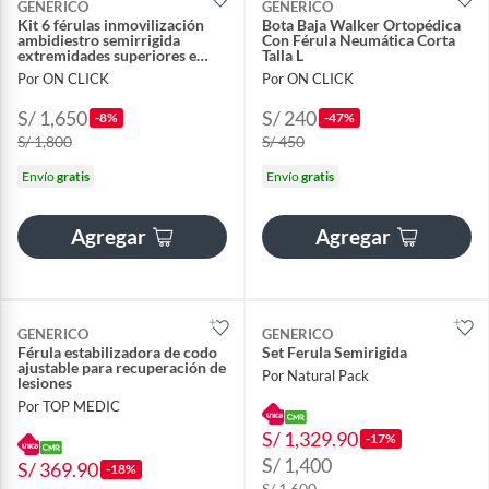
GENERICO
GENERICO
Kit 6 férulas inmovilización
Bota Baja Walker Ortopédica
ambidiestro semirrigida
Con Férula Neumática Corta
extremidades superiores e
Talla L
inferiores
Por ON CLICK
Por ON CLICK
S/ 1,650
S/ 240
-8%
-47%
S/ 1,800
S/ 450
Envío
gratis
Envío
gratis
Agregar
Agregar
GENERICO
GENERICO
Férula estabilizadora de codo
Set Ferula Semirigida
ajustable para recuperación de
Por Natural Pack
lesiones
Por TOP MEDIC
S/ 1,329.90
-17%
S/ 1,400
S/ 369.90
-18%
S/ 1,600