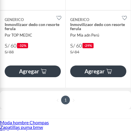
GENERICO
GENERICO
Inmovilizaor dedo con resorte
Inmovilizaor dedo con resorte
ferula
ferula
Por TOP MEDIC
Por Mia adn Perú
S/ 60
S/ 60
-32%
-29%
S/ 88
S/ 84
Agregar
Agregar
1
Moda hombre Chompas
Zapatillas puma bmw