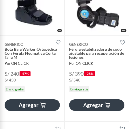
GENERICO
GENERICO
Bota Baja Walker Ortopédica
Férula estabilizadora de codo
Con Férula Neumática Corta
ajustable para recuperación de
Talla M
lesiones
Por ON CLICK
Por ON CLICK
S/ 240
S/ 390
-47%
-28%
S/ 450
S/ 540
Envío
gratis
Envío
gratis
Agregar
Agregar