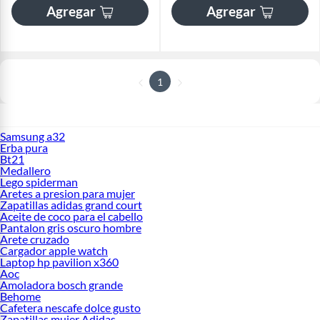
Agregar
Agregar
1
Samsung a32
Erba pura
Bt21
Medallero
Lego spiderman
Aretes a presion para mujer
Zapatillas adidas grand court
Aceite de coco para el cabello
Pantalon gris oscuro hombre
Arete cruzado
Cargador apple watch
Laptop hp pavilion x360
Aoc
Amoladora bosch grande
Behome
Cafetera nescafe dolce gusto
Zapatillas mujer Adidas