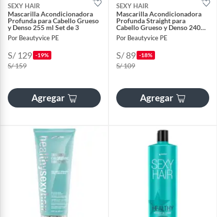
SEXY HAIR
SEXY HAIR
Mascarilla Acondicionadora
Mascarilla Acondicionadora
Profunda para Cabello Grueso
Profunda Straight para
y Denso 255 ml Set de 3
Cabello Grueso y Denso 240
ml
Por Beautyvice PE
Por Beautyvice PE
S/ 129
S/ 89
-19%
-18%
S/ 159
S/ 109
Agregar
Agregar