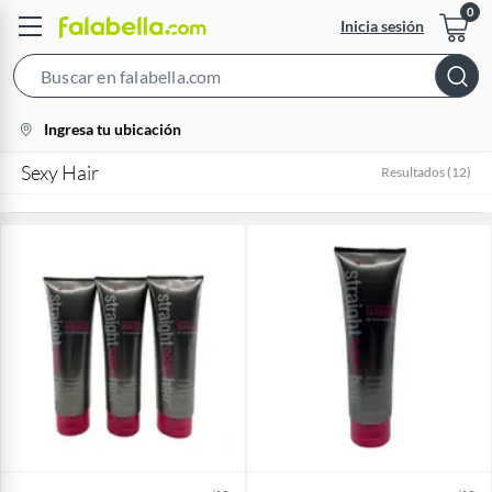
Inicia sesión
Search
Bar
location-
Ingresa tu ubicación
icon
Sexy Hair
Resultados
(
12
)