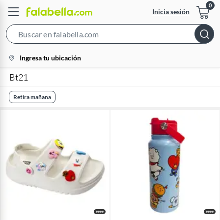
Inicia sesión
Search
Bar
location-
Ingresa tu ubicación
icon
Bt21
Retira mañana