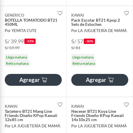
GENERICO
KAWAI
BOTELLA TOMATODO BT21
Pack Escolar BT21 Kpop 2
450ML
Sets de Estuches
Por YEMITA CUTE
Por LA JUGUETERÍA DE MAMÁ
S/ 39.99
S/ 57
-33%
-30%
S/ 59.99
S/ 81
Llega mañana
Llega mañana
Retira mañana
Retira mañana
Agregar
Agregar
KAWAI
KAWAI
Tarjetero BT21 Mang Line
Neceser BT21 Koya Line
Friends Diseño KPop Kawaii
Friends Diseño KPop Kawaii
12x85 cm
14x10x25 cm
Por LA JUGUETERÍA DE MAMÁ
Por LA JUGUETERÍA DE MAMÁ