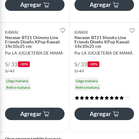
Agregar
Agregar
KAWAI
KAWAI
Neceser BT21 Chimmy Line
Neceser BT21 Shooky Line
Friends Diseño KPop Kawaii
Friends Diseño KPop Kawaii
14x10x25 cm
14x10x25 cm
Por LA JUGUETERÍA DE MAMÁ
Por LA JUGUETERÍA DE MAMÁ
S/ 33
S/ 33
-30%
-30%
S/ 47
S/ 47
Llega mañana
Llega mañana
Retira mañana
Retira mañana
(1)
Agregar
Agregar
Otras personas también buscaron: