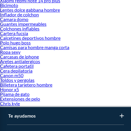
Xiaomi redmi note 14 pro plus
Bicimoto
Lentes dolce gabbana hombre
Inflador de colchon
Camara domo
Guantes impermeables
Colchones inflables
Cartera fucsia
Calcetines deportivos hombre
Polo hugo boss
Camisas para hombre manga corta
Ropa sexy
Carcasas de iphone
Aretes antialergicos
Cafetera portatil
Cera depilatoria
Canon m50
Toldos y pergolas
Billetera tarjetero hombre
Honor x5
Pijama de gato
Extensiones de pelo
Chris kyle
Te ayudamos