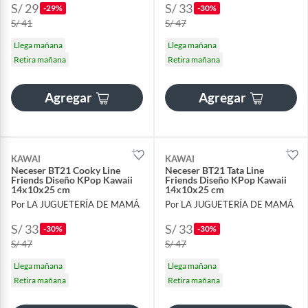
S/ 29
S/ 33
-29%
-30%
S/ 41
S/ 47
Llega mañana
Llega mañana
Retira mañana
Retira mañana
Agregar
Agregar
KAWAI
KAWAI
Neceser BT21 Cooky Line
Neceser BT21 Tata Line
Friends Diseño KPop Kawaii
Friends Diseño KPop Kawaii
14x10x25 cm
14x10x25 cm
Por LA JUGUETERÍA DE MAMÁ
Por LA JUGUETERÍA DE MAMÁ
S/ 33
S/ 33
-30%
-30%
S/ 47
S/ 47
Llega mañana
Llega mañana
Retira mañana
Retira mañana