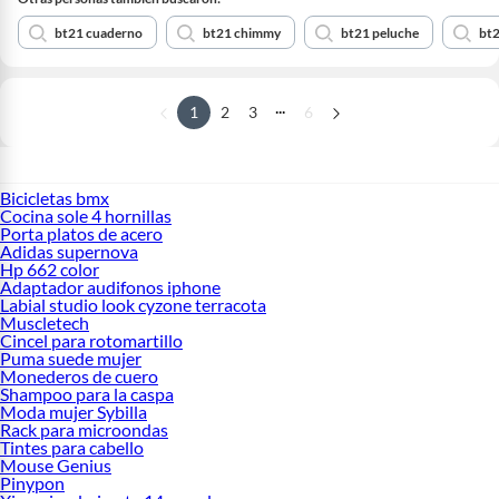
bt21 cuaderno
bt21 chimmy
bt21 peluche
bt2
...
1
2
3
6
Bicicletas bmx
Cocina sole 4 hornillas
Porta platos de acero
Adidas supernova
Hp 662 color
Adaptador audifonos iphone
Labial studio look cyzone terracota
Muscletech
Cincel para rotomartillo
Puma suede mujer
Monederos de cuero
Shampoo para la caspa
Moda mujer Sybilla
Rack para microondas
Tintes para cabello
Mouse Genius
Pinypon