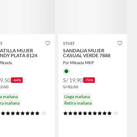
EF
STHEF
ATILLA MUJER
SANDALIA MUJER
NDY PLATA 8124
CASUAL VERDE 7888
ikaela.
Por Mikaela MKP
79.50
S/ 19.90
-64%
-76%
22.60
S/ 82.60
ga mañana
Llega mañana
ira mañana
Retira mañana
(2)
(2)