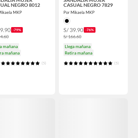
UAL NEGRO 8012
CASUAL NEGRO 7829
Mikaela MKP
Por Mikaela MKP
39.90
S/ 39.90
-79%
-76%
94.60
S/ 166.60
ga mañana
Llega mañana
ira mañana
Retira mañana
(5)
(5)