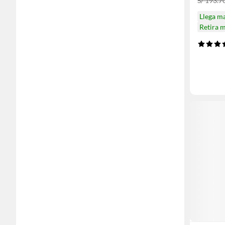
S/ 193.7
Llega m
Retira 