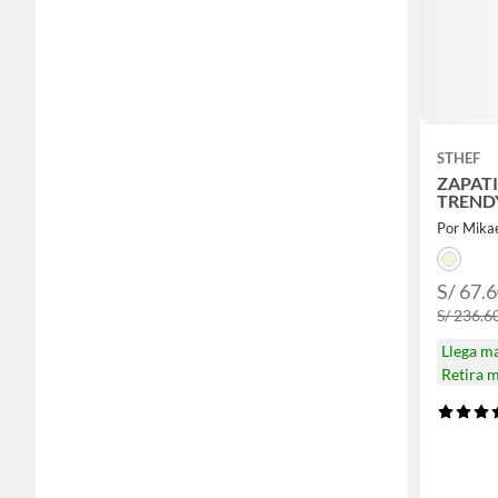
STHEF
ZAPAT
TRENDY
Por Mika
S/ 67.
S/ 236.6
Llega m
Retira 