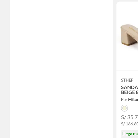
STHEF
SANDA
BEIGE 
Por Mika
S/ 35.
S/ 166.6
Llega m