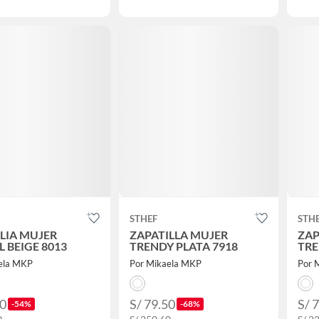
STHEF
STH
LIA MUJER
ZAPATILLA MUJER
ZAP
 BEIGE 8013
TRENDY PLATA 7918
TRE
ela MKP
Por Mikaela MKP
Por 
40
S/ 79.50
S/ 
-54%
-68%