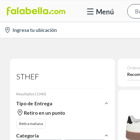
Menú
location-
Ingresa tu ubicación
icon
Ordena
Recom
STHEF
Resultados
(
1340
)
Tipo de Entrega
Retiro en un punto
Retira mañana
Categoría