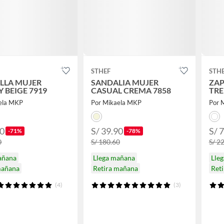
STHEF
STH
ILLA MUJER
SANDALIA MUJER
ZAP
 BEIGE 7919
CASUAL CREMA 7858
TRE
ela MKP
Por Mikaela MKP
Por M
60
S/ 39.90
S/ 
-71%
-78%
0
S/ 180.60
S/ 2
añana
Llega mañana
Lle
mañana
Retira mañana
Ret
(4)
(3)