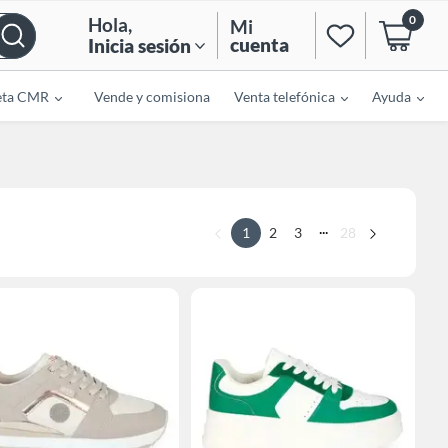
0
Hola
,
Mi
cuenta
Inicia sesión
eta CMR
Vende y comisiona
Venta telefónica
Ayuda
...
1
2
3
28