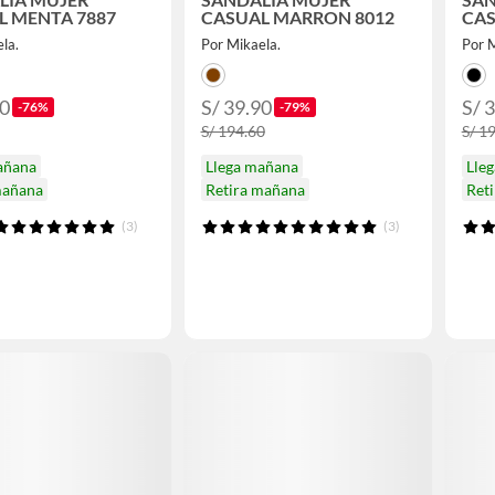
L MENTA 7887
CASUAL MARRON 8012
CAS
la.
Por Mikaela.
Por 
90
S/ 39.90
S/ 
-76%
-79%
S/ 194.60
S/ 1
añana
Llega mañana
Lle
mañana
Retira mañana
Ret
(3)
(3)