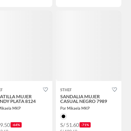
EF
STHEF
ATILLA MUJER
SANDALIA MUJER
NDY PLATA 8124
CASUAL NEGRO 7989
Mikaela MKP
Por Mikaela MKP
79.50
S/ 51.60
-64%
-71%