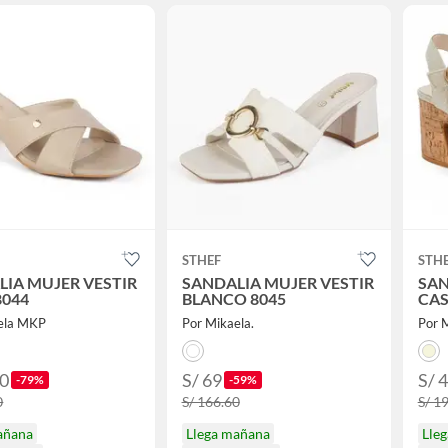
STHEF
STH
LIA MUJER VESTIR
SANDALIA MUJER VESTIR
SAN
8044
BLANCO 8045
CAS
ela MKP
Por Mikaela.
Por M
70
S/ 69
S/ 
-79%
-59%
0
S/ 166.60
S/ 1
añana
Llega mañana
Lle