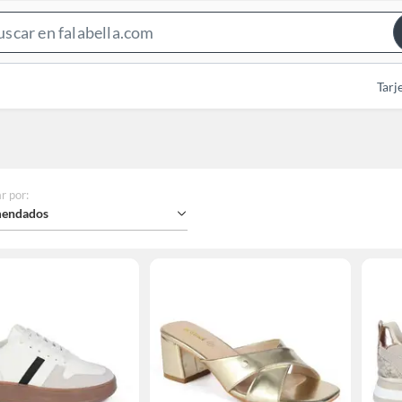
Search
Bar
Tarj
r por
:
endados