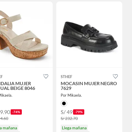
EF
STHEF
DALIA MUJER
MOCASIN MUJER NEGRO
UAL BEIGE 8046
7629
ikaela.
Por Mikaela.
49.90
S/ 49
-74%
-79%
94.60
S/ 232.70
ga mañana
Llega mañana