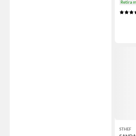
Retira 
STHEF
SANDA