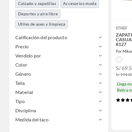
Calzado y zapatillas
Accesorios moda
Deportes y aire libre
Utiles de aseo y limpieza
STHEF
ZAPAT
Calificación del producto
CASUA
8127
Precio
Por Mikae
Vendido por
Color
S/ 69.
Género
S/ 194.6
Talla
Llega m
Retira 
Material
Tipo
Disciplina
Medida del taco