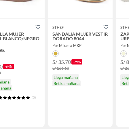
STHEF
STH
ILLA MUJER
SANDALIA MUJER VESTIR
ZAP
L BLANCO/NEGRO
DORADO 8044
URB
Por Mikaela MKP
Por M
la.
S/ 35.70
S/ 
-79%
50
-64%
S/ 166.60
S/ 2
0
Llega mañana
Lle
añana
Retira mañana
Ret
mañana
(5)