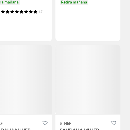
ira mañana
Retira mañana
(5)
EF
STHEF
DALIA MUJER
SANDALIA MUJER