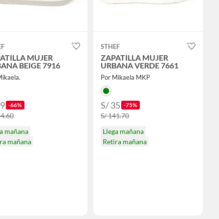
EF
STHEF
ATILLA MUJER
ZAPATILLA MUJER
ANA BEIGE 7916
URBANA VERDE 7661
ikaela.
Por Mikaela MKP
89
S/ 35
-66%
-75%
64.60
S/ 141.70
ga mañana
Llega mañana
ira mañana
Retira mañana