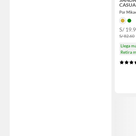
CASUA
Por Mikae
S/ 19.
S/ 82.60
Llega m
Retira 