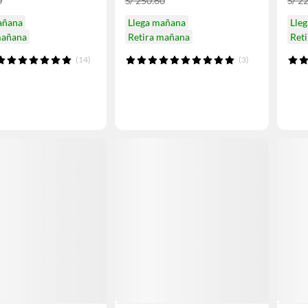
0
S/ 250.60
S/ 2
añana
Llega mañana
Lle
mañana
Retira mañana
Ret
(14)
(3)