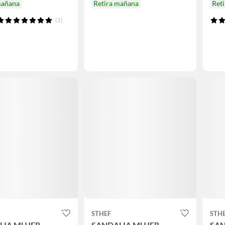
mañana
Retira mañana
Ret
(1)
STHEF
STH
LIA MUJER
SANDALIA MUJER
SAN