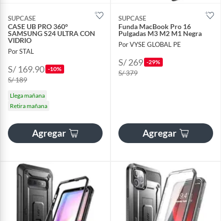
SUPCASE
SUPCASE
CASE UB PRO 360°
Funda MacBook Pro 16
SAMSUNG S24 ULTRA CON
Pulgadas M3 M2 M1 Negra
VIDRIO
Por VYSE GLOBAL PE
Por STAL
S/ 269
-29%
S/ 169.90
-10%
S/ 379
S/ 189
Llega mañana
Retira mañana
Agregar
Agregar