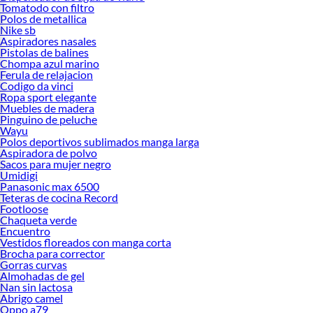
Tomatodo con filtro
Polos de metallica
Nike sb
Aspiradores nasales
Pistolas de balines
Chompa azul marino
Ferula de relajacion
Codigo da vinci
Ropa sport elegante
Muebles de madera
Pinguino de peluche
Wayu
Polos deportivos sublimados manga larga
Aspiradora de polvo
Sacos para mujer negro
Umidigi
Panasonic max 6500
Teteras de cocina Record
Footloose
Chaqueta verde
Encuentro
Vestidos floreados con manga corta
Brocha para corrector
Gorras curvas
Almohadas de gel
Nan sin lactosa
Abrigo camel
Oppo a79