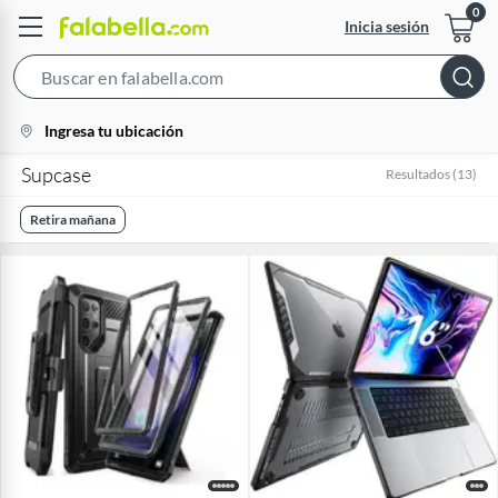
Inicia sesión
Search
Bar
location-
Ingresa tu ubicación
icon
Supcase
Resultados
(
13
)
Retira mañana