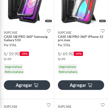
SUPCASE
SUPCASE
CASE UB PRO 360° Samsung
CASE UB PRO 360° iPhone 12
Galaxy S10
pro max
Por STAL
Por STAL
S/ 59.90
S/ 69.90
-39%
-29%
S/ 99
S/ 99
Llega mañana
Llega mañana
Retira mañana
Retira mañana
Agregar
Agregar
SUPCASE
SUPCASE