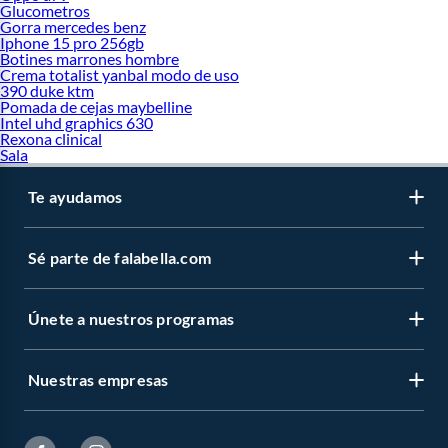
Glucometros
Gorra mercedes benz
Iphone 15 pro 256gb
Botines marrones hombre
Crema totalist yanbal modo de uso
390 duke ktm
Pomada de cejas maybelline
Intel uhd graphics 630
Rexona clinical
Sala
Te ayudamos
Sé parte de falabella.com
Únete a nuestros programas
Nuestras empresas