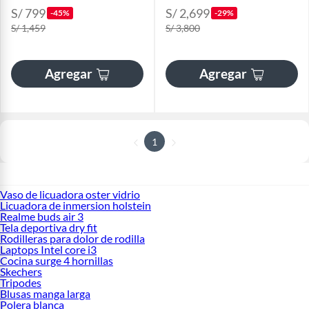
S/ 799
S/ 2,699
-45%
-29%
S/ 1,459
S/ 3,800
Agregar
Agregar
1
Vaso de licuadora oster vidrio
Licuadora de inmersion holstein
Realme buds air 3
Tela deportiva dry fit
Rodilleras para dolor de rodilla
Laptops Intel core i3
Cocina surge 4 hornillas
Skechers
Tripodes
Blusas manga larga
Polera blanca