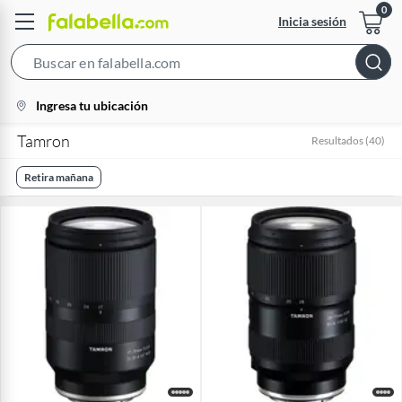
Inicia sesión
Search
Bar
location-
Ingresa tu ubicación
icon
Tamron
Resultados
(
40
)
Retira mañana