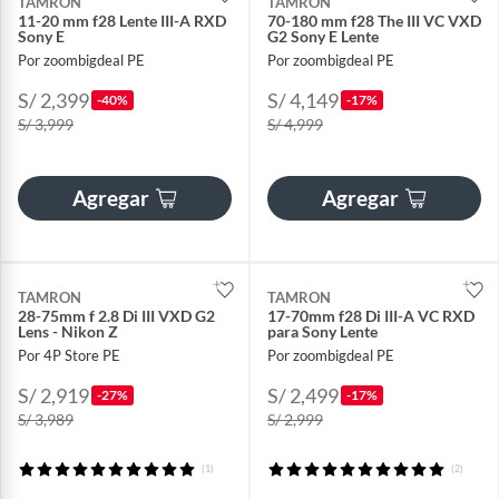
TAMRON
TAMRON
11-20 mm f28 Lente III-A RXD
70-180 mm f28 The III VC VXD
Sony E
G2 Sony E Lente
Por zoombigdeal PE
Por zoombigdeal PE
S/ 2,399
S/ 4,149
-40%
-17%
S/ 3,999
S/ 4,999
Agregar
Agregar
TAMRON
TAMRON
28-75mm f 2.8 Di III VXD G2
17-70mm f28 Di III-A VC RXD
Lens - Nikon Z
para Sony Lente
Por 4P Store PE
Por zoombigdeal PE
S/ 2,919
S/ 2,499
-27%
-17%
S/ 3,989
S/ 2,999
(1)
(2)