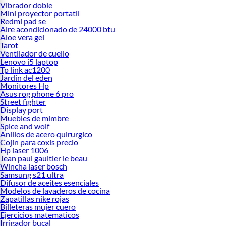
Vibrador doble
Mini proyector portatil
Redmi pad se
Aire acondicionado de 24000 btu
Aloe vera gel
Tarot
Ventilador de cuello
Lenovo i5 laptop
Tp link ac1200
Jardin del eden
Monitores Hp
Asus rog phone 6 pro
Street fighter
Display port
Muebles de mimbre
Spice and wolf
Anillos de acero quirurgico
Cojin para coxis precio
Hp laser 1006
Jean paul gaultier le beau
Wincha laser bosch
Samsung s21 ultra
Difusor de aceites esenciales
Modelos de lavaderos de cocina
Zapatillas nike rojas
Billeteras mujer cuero
Ejercicios matematicos
Irrigador bucal