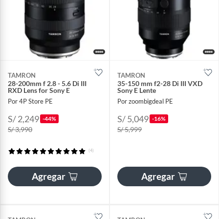
TAMRON
TAMRON
28-200mm f 2.8 - 5.6 Di III
35-150 mm f2-28 Di III VXD
RXD Lens for Sony E
Sony E Lente
Por 4P Store PE
Por zoombigdeal PE
S/ 2,249
S/ 5,049
-44%
-16%
S/ 3,990
S/ 5,999
(4)
Agregar
Agregar