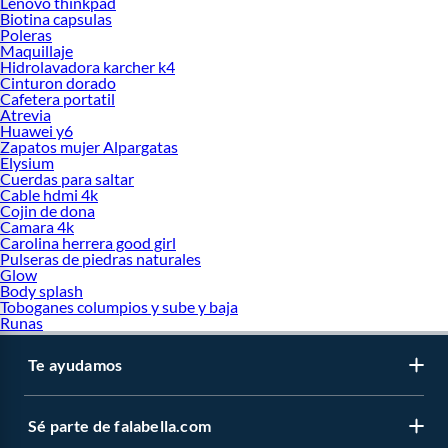
Lenovo thinkpad
Biotina capsulas
Poleras
Maquillaje
Hidrolavadora karcher k4
Cinturon dorado
Cafetera portatil
Atrevia
Huawei y6
Zapatos mujer Alpargatas
Elysium
Cuerdas para saltar
Cable hdmi 4k
Cojin de dona
Camara 4k
Carolina herrera good girl
Pulseras de piedras naturales
Glow
Body splash
Toboganes columpios y sube y baja
Runas
Te ayudamos
Sé parte de falabella.com