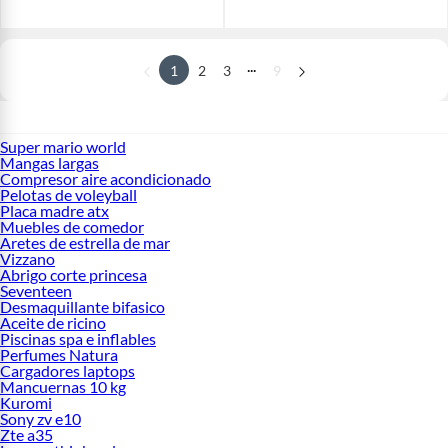
...
1
2
3
9
Super mario world
Mangas largas
Compresor aire acondicionado
Pelotas de voleyball
Placa madre atx
Muebles de comedor
Aretes de estrella de mar
Vizzano
Abrigo corte princesa
Seventeen
Desmaquillante bifasico
Aceite de ricino
Piscinas spa e inflables
Perfumes Natura
Cargadores laptops
Mancuernas 10 kg
Kuromi
Sony zv e10
Zte a35