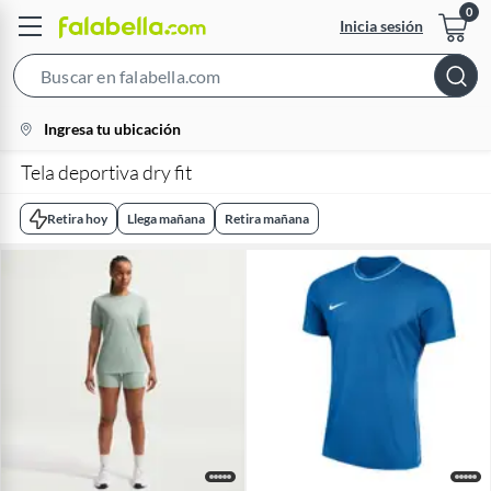
Inicia sesión
Search
Bar
location-
Ingresa tu ubicación
icon
Tela deportiva dry fit
Retira hoy
Llega mañana
Retira mañana