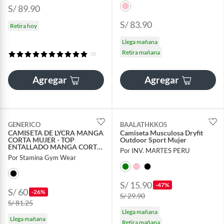
S/ 89.90
S/ 83.90
Retira hoy
Llega mañana
Retira mañana
(3)
Agregar
Agregar
GENERICO
BAALATHKKO5
CAMISETA DE LYCRA MANGA
Camiseta Musculosa Dryfit
CORTA MUJER - TOP
Outdoor Sport Mujer
ENTALLADO MANGA CORTA
Por INV. MARTES PERU
MUJER
Por Stamina Gym Wear
S/ 15.90
-47%
S/ 60
-26%
S/ 29.90
S/ 81.25
Llega mañana
Llega mañana
Retira mañana