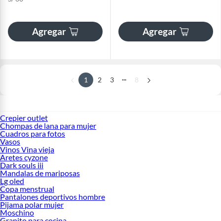
Agregar
Agregar
...
1
2
3
8
Crepier outlet
Chompas de lana para mujer
Cuadros para fotos
Vasos
Vinos Vina vieja
Aretes cyzone
Dark souls iii
Mandalas de mariposas
Lg oled
Copa menstrual
Pantalones deportivos hombre
Pijama polar mujer
Moschino
Granito para cocina