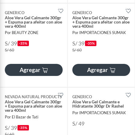
GENERICO
GENERICO
Aloe Vera Gel Calmante 300gr
Aloe Vera Gel Calmante 300gr
+ Espuma para afeitar con aloe
+ Espuma para afeitar con aloe
vera 400ml
vera 400ml
Por BEAUTY ZONE
Por IMPORTACIONES SUMAK
S/ 39
S/ 39
-35%
-35%
S/ 60
S/ 60
Agregar
Agregar
NEVADA NATURAL PRODUCTS
GENERICO
Aloe Vera Gel Calmante 300gr
Aloe Vera Gel Calmante e
+ Espuma para afeitar con aloe
Hidratante 300gr Dr Rashel
vera 400ml
Por IMPORTACIONES SUMAK
Por El Bazar de Tati
S/ 49
S/ 39
-35%
S/ 60