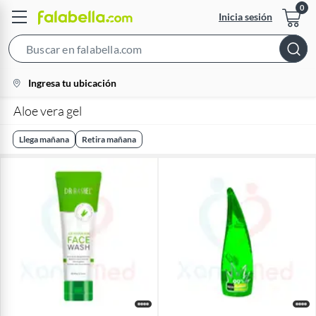
Inicia sesión
Search
Bar
location-
Ingresa tu ubicación
icon
Aloe vera gel
Llega mañana
Retira mañana