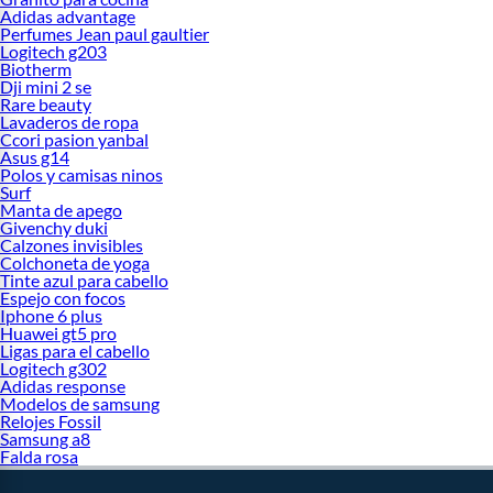
Adidas advantage
Perfumes Jean paul gaultier
Logitech g203
Biotherm
Dji mini 2 se
Rare beauty
Lavaderos de ropa
Ccori pasion yanbal
Asus g14
Polos y camisas ninos
Surf
Manta de apego
Givenchy duki
Calzones invisibles
Colchoneta de yoga
Tinte azul para cabello
Espejo con focos
Iphone 6 plus
Huawei gt5 pro
Ligas para el cabello
Logitech g302
Adidas response
Modelos de samsung
Relojes Fossil
Samsung a8
Falda rosa