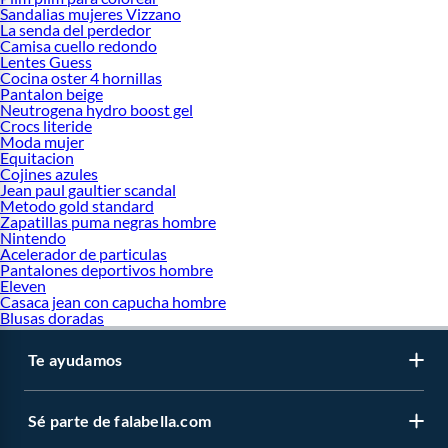
Sandalias mujeres Vizzano
La senda del perdedor
Camisa cuello redondo
Lentes Guess
Cocina oster 4 hornillas
Pantalon beige
Neutrogena hydro boost gel
Crocs literide
Moda mujer
Equitacion
Cojines azules
Jean paul gaultier scandal
Metodo gold standard
Zapatillas puma negras hombre
Nintendo
Acelerador de particulas
Pantalones deportivos hombre
Eleven
Casaca jean con capucha hombre
Blusas doradas
Te ayudamos
Sé parte de falabella.com