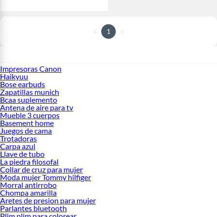
1
Impresoras Canon
Haikyuu
Bose earbuds
Zapatillas munich
Bcaa suplemento
Antena de aire para tv
Mueble 3 cuerpos
Basement home
Juegos de cama
Trotadoras
Carpa azul
Llave de tubo
La piedra filosofal
Collar de cruz para mujer
Moda mujer Tommy hilfiger
Morral antirrobo
Chompa amarilla
Aretes de presion para mujer
Parlantes bluetooth
Plim plim para colorear