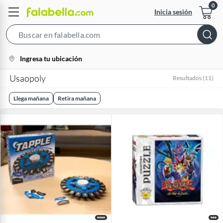
Inicia sesión
Search
Bar
location-
Ingresa tu ubicación
icon
Usaopoly
Resultados
(
11
)
Llega mañana
Retira mañana