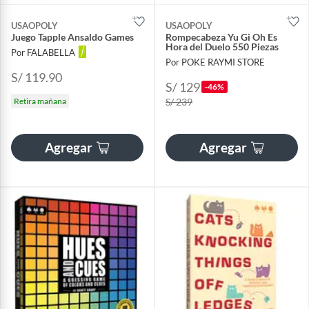
USAOPOLY
USAOPOLY
Juego Tapple Ansaldo Games
Rompecabeza Yu Gi Oh Es
Hora del Duelo 550 Piezas
Por FALABELLA
Por POKE RAYMI STORE
S/ 119.90
S/ 129
-46%
Retira mañana
S/ 239
Agregar
Agregar