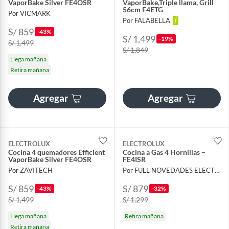
VaporBake Silver FE4OSR
VaporBake,Triple llama, Grill
56cm F4ETG
Por VICMARK
Por FALABELLA
S/ 859
-43%
S/ 1,499
-19%
S/ 1,499
S/ 1,849
Llega mañana
Retira mañana
Agregar
Agregar
ELECTROLUX
ELECTROLUX
Cocina 4 quemadores Efficient
Cocina a Gas 4 Hornillas –
VaporBake Silver FE4OSR
FE4ISR
Por ZAVITECH
Por FULL NOVEDADES ELECTROHOGAR E.I.R.L.
S/ 859
S/ 879
-43%
-32%
S/ 1,499
S/ 1,299
Llega mañana
Retira mañana
Retira mañana