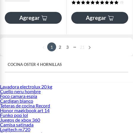
(1)
Agregar
Agregar
...
1
2
3
21
COCINA OSTER 4 HORNILLAS
Lavadora electrolux 20 kg
Cuello neru hombre
Foco camara espia
Cardigan blanco
Teteras de cocina Record
Honor magicbook art 14
Funko pop lol
Juegos de xbox 360
Camisa satinada
Logitech m720