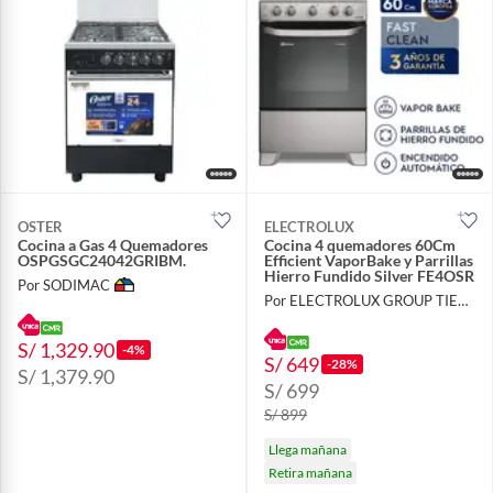
OSTER
ELECTROLUX
Cocina a Gas 4 Quemadores
Cocina 4 quemadores 60Cm
OSPGSGC24042GRIBM.
Efficient VaporBake y Parrillas
Hierro Fundido Silver FE4OSR
Por SODIMAC
Por ELECTROLUX GROUP TIENDA OFICIAL
S/ 1,329.90
-4%
S/ 649
-28%
S/ 1,379.90
S/ 699
S/ 899
Llega mañana
Retira mañana