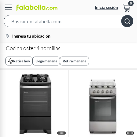
Inicia sesión
Search
Bar
location-
Ingresa tu ubicación
icon
Cocina oster 4 hornillas
Retira hoy
Llega mañana
Retira mañana