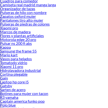
Cuadros para comedor
Camiseta real madrid manga larga
Organizador de tazas
Pulseras de hilo con nombre
Zapatos oxford mujer
Pantalones tiro alto mujer
Pulseras de piedras de colores
Xiaomi pro
Marcos de madera
Flores y plantas artificiales
Motorola edge 20 pro
Pulsar ns 200 fi abs
Kappa
Samsung the frame 55
Mario kart
Vasos para helados
Tomatodo vidrio
Xiaomi 11 pro
Hidrolavadora industrial
Cortina plegable
Gain
Laptop hp core i5
Gatsby
Sarten de acero
Botines para mujer con tacon
R3 yamaha
Captain america funko pop
Polo blue