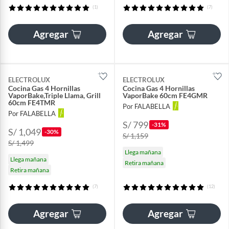
(1)
(7)
Agregar
Agregar
ELECTROLUX
ELECTROLUX
Cocina Gas 4 Hornillas
Cocina Gas 4 Hornillas
VaporBake,Triple Llama, Grill
VaporBake 60cm FE4GMR
60cm FE4TMR
Por FALABELLA
Por FALABELLA
S/ 799
-31%
S/ 1,049
-30%
S/ 1,159
S/ 1,499
Llega mañana
Llega mañana
Retira mañana
Retira mañana
(7)
(12)
Agregar
Agregar