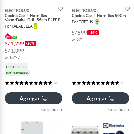
ELECTROLUX
ELECTROLUX
Cocina Gas 4 Hornillas
Cocina Gas 4 Hornillas 50Cm
VaporBake, Grill 56cm F4EPB
Por TOTTUS
Por FALABELLA
S/ 599
-14%
S/ 699
S/ 1,299
-28%
S/ 1,399
S/ 1,799
Llega mañana
Retira mañana
(2)
(4)
Agregar
Agregar
Patrocinado
Patrocinado